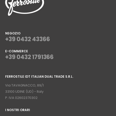
NEGOZIO
+39 0432 43366
E-COMMERCE
+39 0432 1791366
⠀
FERROSTILE IDT ITALIAN DUAL TRADE S.R.L.
⠀
Via TAVAGNACCO, 89/1
33100 UDINE (UD) - Italy
P. IVA 02602370302
I NOSTRI ORARI
­⠀