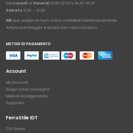
Dal
Lunedì
al
Venerdì
8.00-12.00
e
14.30-18.30
Sabato
9.00 – 12.00
NB:
per esigenze fuori orario contattarci telefonicamente.
Ampio parcheggio e spazio per carico/scarico.
METODI DI PAGAMENTO
⠀
Account
My Account
Segui la tua consegna
Metodi di pagamento
Supporto
FerroStile IDT
Chi Siamo