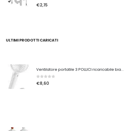
0
Su 5
€
2,15
ULTIMI PRODOTTI CARICATI
Ventilatore portatile 3 POLLICI ricaricabile bianco
0
Su 5
€
8,60