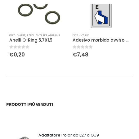
007 - VARIE
,
REPELLENTI PER ANIMALI
007 - VARIE
00
Anelli O-Ring 5,7X1,9
Adesivo morbido avviso per porte spingere
A
0
Su 5
0
Su 5
0
€
0,20
€
7,48
PRODOTTI PIÙ VENDUTI
Adattatore Polar da E27 a GU9