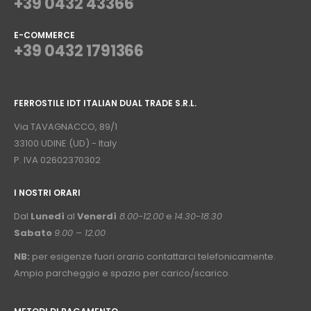
+39 0432 43366
E-COMMERCE
+39 0432 1791366
⠀
FERROSTILE IDT ITALIAN DUAL TRADE S.R.L.
⠀
Via TAVAGNACCO, 89/1
33100 UDINE (UD) - Italy
P. IVA 02602370302
I NOSTRI ORARI
­⠀
Dal
Lunedì
al
Venerdì
8.00-12.00
e
14.30-18.30
Sabato
9.00 – 12.00
NB:
per esigenze fuori orario contattarci telefonicamente.
Ampio parcheggio e spazio per carico/scarico.