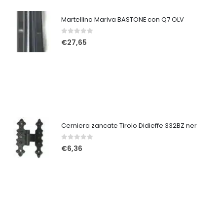
Martellina Mariva BASTONE con Q7 OLV
0
Su 5
€
27,65
Cerniera zancate Tirolo Didieffe 332BZ ner
0
Su 5
€
6,36