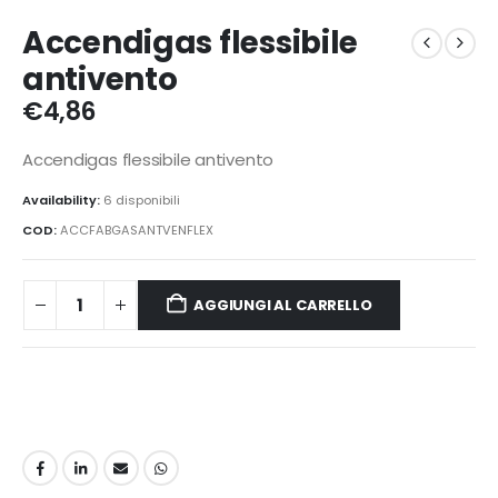
Accendigas flessibile
antivento
€
4,86
Accendigas flessibile antivento
Availability:
6 disponibili
COD:
ACCFABGASANTVENFLEX
AGGIUNGI AL CARRELLO