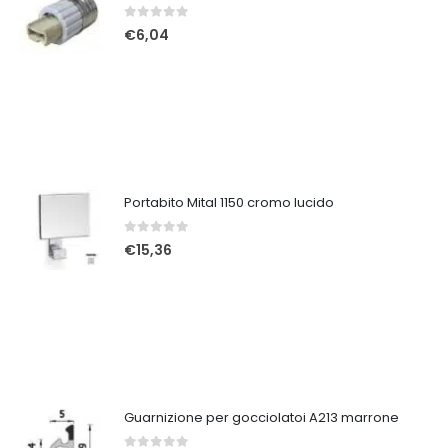
0
Su 5
€
6,04
Portabito Mital 1150 cromo lucido
0
Su 5
€
15,36
Guarnizione per gocciolatoi A213 marrone