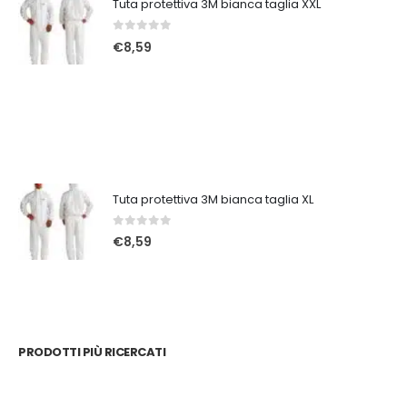
Tuta protettiva 3M bianca taglia XXL
0
Su 5
€
8,59
Tuta protettiva 3M bianca taglia XL
0
Su 5
€
8,59
PRODOTTI PIÙ RICERCATI