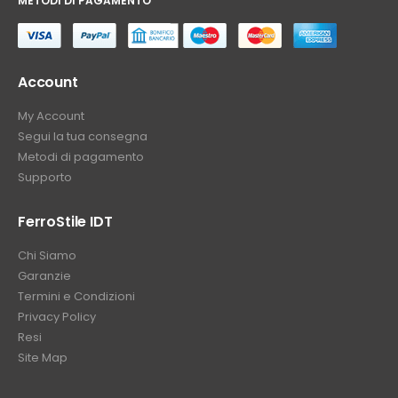
METODI DI PAGAMENTO
⠀
Account
My Account
Segui la tua consegna
Metodi di pagamento
Supporto
FerroStile IDT
Chi Siamo
Garanzie
Termini e Condizioni
Privacy Policy
Resi
Site Map