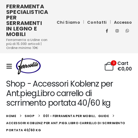
FERRAMENTA
SPECIALISTICA
PER
SERRAMENTI
Chi Siamo
Contatti
Accesso
IN LEGNO E
MOBILI
Ferramenta a Udine con
più di 15.000 articoli |
Ordine minimo 10€
Cart
0
€
0,00
Shop - Accessori Koblenz per
Ant.pieg.Libro carrello di
scrrimento portata 40/60 kg
HOME
SHOP
001 - FERRAMENTA PER MOBILI
,
GUIDE
ACCESSORI KOBLENZ PER ANT.PIEG.LIBRO CARRELLO DI SCRRIMENTO
PORTATA 40/60 KG