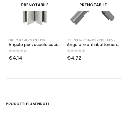
PRENOTABILE
PRENOTABILE
001 - FERRAMENTA PER MOBILI
001 - FERRAMENTA PER MOBILI
,
PIEDINI
0
Angolo per zoccolo cucina in all. H150
Angolare antiribaltamento con piolo d.22 nero
0
Su 5
0
Su 5
0
€
4,14
€
4,72
PRODOTTI PIÙ VENDUTI