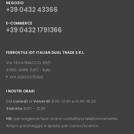
NEGOZIO
+39 0432 43366
E-COMMERCE
+39 0432 1791366
⠀
FERROSTILE IDT ITALIAN DUAL TRADE S.R.L.
⠀
Via TAVAGNACCO, 89/1
33100 UDINE (UD) - Italy
P. IVA 02602370302
I NOSTRI ORARI
­⠀
Dal
Lunedì
al
Venerdì
8.00-12.00
e
14.30-18.30
Sabato
9.00 – 12.00
NB:
per esigenze fuori orario contattarci telefonicamente.
Ampio parcheggio e spazio per carico/scarico.