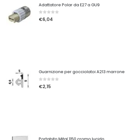
Adattatore Polar da E27 a GU9
0
Su 5
€
6,04
Guarnizione per gocciolatoi A213 marrone
0
Su 5
€
2,15
Portabito Mital 1150 cromo lucido