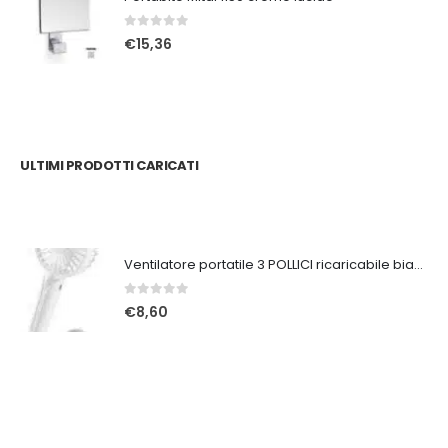
0
Su 5
€
15,36
ULTIMI PRODOTTI CARICATI
Ventilatore portatile 3 POLLICI ricaricabile bianco
0
Su 5
€
8,60