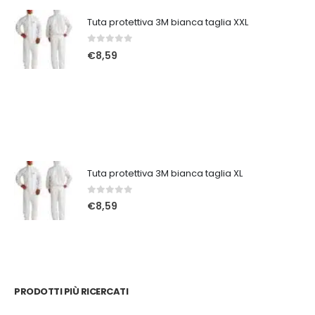
Tuta protettiva 3M bianca taglia XXL
0
Su 5
€
8,59
Tuta protettiva 3M bianca taglia XL
0
Su 5
€
8,59
PRODOTTI PIÙ RICERCATI