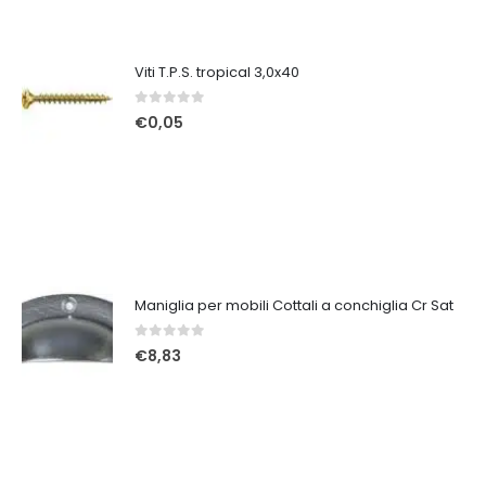
Viti T.P.S. tropical 3,0x40
0
Su 5
€
0,05
Maniglia per mobili Cottali a conchiglia Cr Sat
0
Su 5
€
8,83