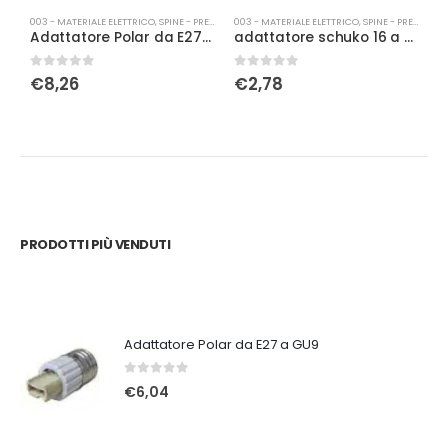
003 - MATERIALE ELETTRICO
,
SPINE - PRESE - MULTIPLE
003 - MATERIALE ELETTRICO
,
SPINE - PRESE - MULTIPLE
00
Adattatore Polar da E27 a GU10
adattatore schuko 16 a 90°
0
Su 5
0
Su 5
0
€
8,26
€
2,78
PRODOTTI PIÙ VENDUTI
Adattatore Polar da E27 a GU9
0
Su 5
€
6,04