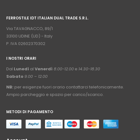
⠀
FERROSTILE IDT ITALIAN DUAL TRADE S.R.L.
⠀
Via TAVAGNACCO, 89/1
33100 UDINE (UD) - Italy
P. IVA 02602370302
I NOSTRI ORARI
­⠀
Dal
Lunedì
al
Venerdì
8.00-12.00
e
14.30-18.30
Sabato
9.00 – 12.00
NB:
per esigenze fuori orario contattarci telefonicamente.
Ampio parcheggio e spazio per carico/scarico.
METODI DI PAGAMENTO
⠀