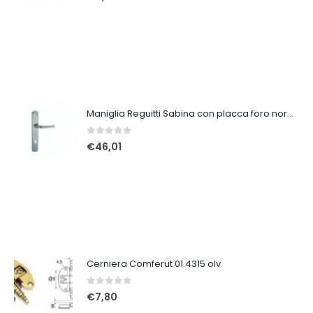
Maniglia Reguitti Sabina con placca foro normale crs
0
Su 5
€
46,01
Cerniera Comferut 01.4315 olv
0
Su 5
€
7,80