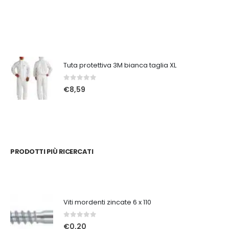
Tuta protettiva 3M bianca taglia XL
0
Su 5
€
8,59
PRODOTTI PIÙ RICERCATI
Viti mordenti zincate 6 x 110
0
Su 5
€
0,20