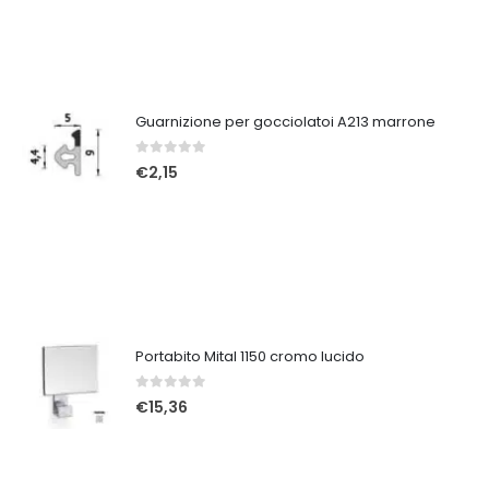
Guarnizione per gocciolatoi A213 marrone
0
Su 5
€
2,15
Portabito Mital 1150 cromo lucido
0
Su 5
€
15,36