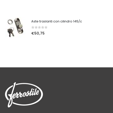
Aste traslanti con cilindro 145/c
0
Su 5
€
50,75