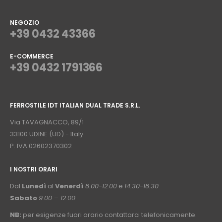
NEGOZIO
+39 0432 43366
E-COMMERCE
+39 0432 1791366
⠀
FERROSTILE IDT ITALIAN DUAL TRADE S.R.L.
⠀
Via TAVAGNACCO, 89/1
33100 UDINE (UD) - Italy
P. IVA 02602370302
I NOSTRI ORARI
­⠀
Dal
Lunedì
al
Venerdì
8.00-12.00
e
14.30-18.30
Sabato
9.00 – 12.00
NB:
per esigenze fuori orario contattarci telefonicamente.