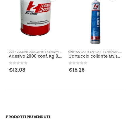
005 - COLLANTI, SIGILLANTI E ABRASIVI
,
COLLE
005 - COLLANTI, SIGILLANTI E ABRASIVI
,
COLLE
00
Adesivo 2000 conf. Kg 0,85 Fratelli Zucchini
Cartuccia collante MS tecno light Fratelli Zucchini
A
0
Su 5
0
Su 5
0
€
13,08
€
15,26
PRODOTTI PIÙ VENDUTI