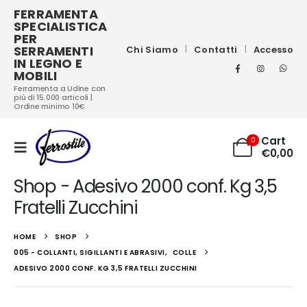
FERRAMENTA
SPECIALISTICA
PER
SERRAMENTI
Chi Siamo
Contatti
Accesso
IN LEGNO E
MOBILI
Ferramenta a Udine con
più di 15.000 articoli |
Ordine minimo 10€
Cart
0
€
0,00
Shop - Adesivo 2000 conf. Kg 3,5
Fratelli Zucchini
HOME
SHOP
005 - COLLANTI, SIGILLANTI E ABRASIVI
,
COLLE
ADESIVO 2000 CONF. KG 3,5 FRATELLI ZUCCHINI