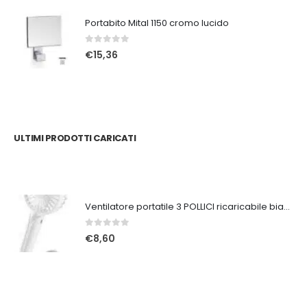
Portabito Mital 1150 cromo lucido
0
Su 5
€
15,36
ULTIMI PRODOTTI CARICATI
Ventilatore portatile 3 POLLICI ricaricabile bianco
0
Su 5
€
8,60