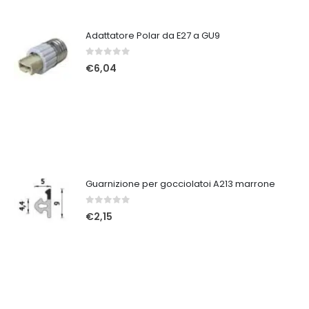
Adattatore Polar da E27 a GU9
0
Su 5
€
6,04
Guarnizione per gocciolatoi A213 marrone
0
Su 5
€
2,15