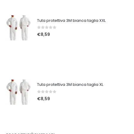
Tuta protettiva 3M bianca taglia XXL
0
Su 5
€
8,59
Tuta protettiva 3M bianca taglia XL
0
Su 5
€
8,59