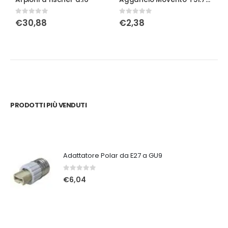
0
Su 5
0
Su 5
0
€
30,88
€
2,38
PRODOTTI PIÙ VENDUTI
Adattatore Polar da E27 a GU9
0
Su 5
€
6,04