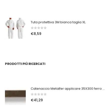
Tuta protettiva 3M bianca taglia XL
0
Su 5
€
8,59
PRODOTTI PIÙ RICERCATI
Catenaccio Metalfer applicare 35X300 ferro vecchio
0
Su 5
€
41,29