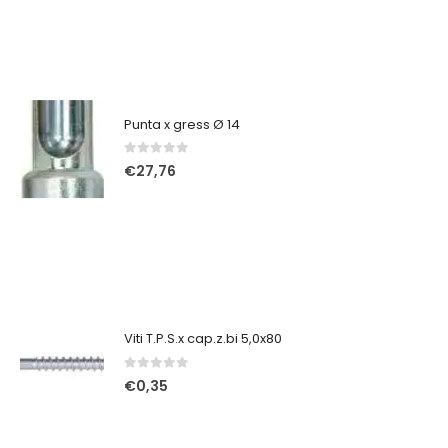
Punta x gress Ø 14
0
Su 5
€
27,76
Viti T.P.S.x cap.z.bi 5,0x80
0
Su 5
€
0,35