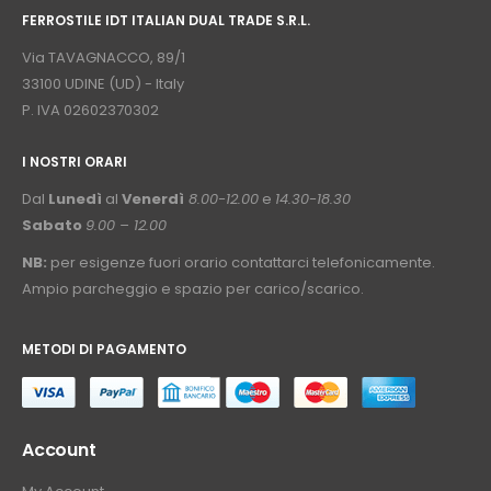
FERROSTILE IDT ITALIAN DUAL TRADE S.R.L.
⠀
Via TAVAGNACCO, 89/1
33100 UDINE (UD) - Italy
P. IVA 02602370302
I NOSTRI ORARI
­⠀
Dal
Lunedì
al
Venerdì
8.00-12.00
e
14.30-18.30
Sabato
9.00 – 12.00
NB:
per esigenze fuori orario contattarci telefonicamente.
Ampio parcheggio e spazio per carico/scarico.
METODI DI PAGAMENTO
⠀
Account