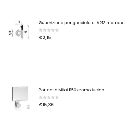
Guarnizione per gocciolatoi A213 marrone
0
Su 5
€
2,15
Portabito Mital 1150 cromo lucido
0
Su 5
€
15,36