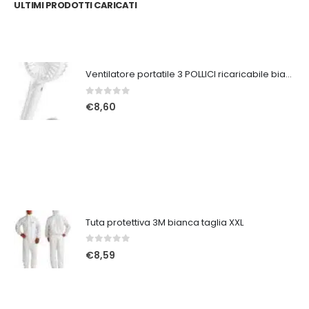
ULTIMI PRODOTTI CARICATI
Ventilatore portatile 3 POLLICI ricaricabile bianco
0
Su 5
€
8,60
Tuta protettiva 3M bianca taglia XXL
0
Su 5
€
8,59