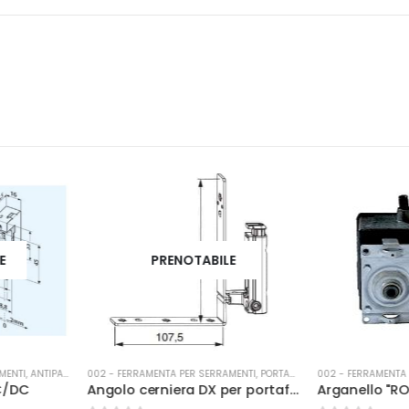
ILE
PR
RAMENTI
,
PORTA-FINESTRA
002 - FERRAMENTA PER SERRAMENTI
,
ACCESSORI PER TAPPARELLE
002 - FERRAMEN
Angolo cerniera DX per portafinestra A FILO battuta 12/18-9 arg.
Arganello "ROLLER" completo di fune 1.8