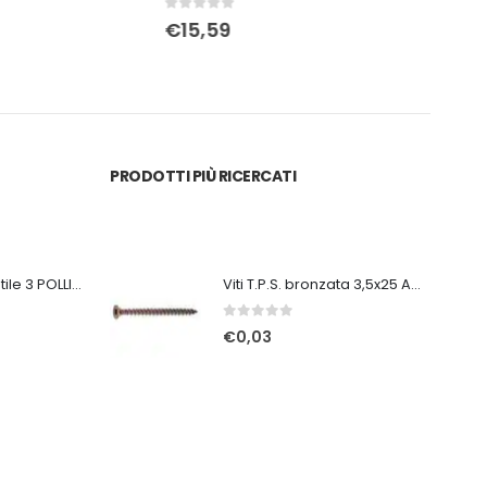
0
Su 5
0
Su 
€
2,00
€
3
PRODOTTI PIÙ RICERCATI
Ventilatore portatile 3 POLLICI ricaricabile bianco
Viti T.P.S. bronzata 3,5x25 Ambrovit
0
Su 5
€
0,03