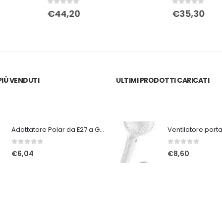
0
Su 5
0
Su 5
€
35,30
€
15,59
IÙ VENDUTI
ULTIMI PRODOTTI CARICATI
Adattatore Polar da E27 a GU9
0
Su 5
0
Su 5
€
6,04
€
8,60