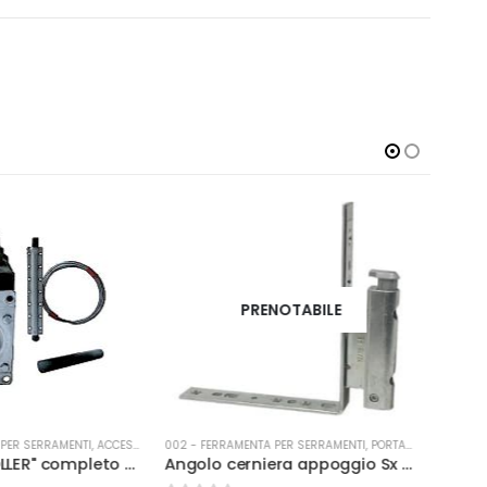
ENOTABILE
TA PER SERRAMENTI
,
PORTA-FINESTRA
002 - FERRAMENTA PER SERRAMENTI
,
ACCESSORI PER TAPPARELLE
002 -
Angolo cerniera appoggio Sx kg 130 argento
Adattatore + corona d60 ottogonale
Arga