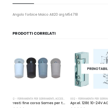
Angolo forbice Maico AB20 arg M54718
PRODOTTI CORRELATI
PRENOTABILE
PRENOTAB
RI PER TAPPARELLE
002 - FERRAMENTA PER SERRAMENTI
,
ANTIPANICO
002 - FERRAMENTA PER SER
Arresti fine corsa Sames per tapp. pl corto grigio
Apr.el. 128E 10-24V AC/DC