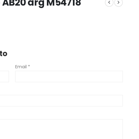
o AB20 arg M54718
to
Email *