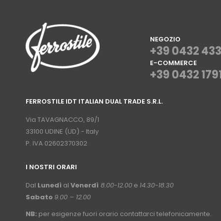
NEGOZIO
+39 0432 43
E-COMMERCE
+39 0432 179
⠀
FERROSTILE IDT ITALIAN DUAL TRADE S.R.L.
⠀
Via TAVAGNACCO, 89/1
33100 UDINE (UD) - Italy
P. IVA 02602370302
I NOSTRI ORARI
­⠀
Dal
Lunedì
al
Venerdì
8.00-12.00
e
14.30-18.30
Sabato
9.00 – 12.00
NB:
per esigenze fuori orario contattarci telefonicamente.