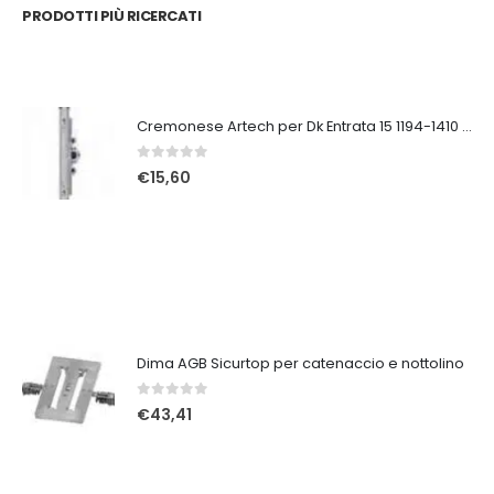
PRODOTTI PIÙ RICERCATI
Cremonese Artech per Dk Entrata 15 1194-1410 GR.5
0
Su 5
€
15,60
Dima AGB Sicurtop per catenaccio e nottolino
0
Su 5
€
43,41