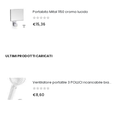
Portabito Mital 1150 cromo lucido
0
Su 5
€
15,36
ULTIMI PRODOTTI CARICATI
Ventilatore portatile 3 POLLICI ricaricabile bianco
0
Su 5
€
8,60