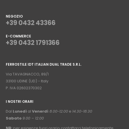
NEGOZIO
+39 0432 43366
E-COMMERCE
+39 0432 1791366
⠀
FERROSTILE IDT ITALIAN DUAL TRADE S.R.L.
⠀
Via TAVAGNACCO, 89/1
33100 UDINE (UD) - Italy
P. IVA 02602370302
I NOSTRI ORARI
­⠀
Dal
Lunedì
al
Venerdì
8.00-12.00
e
14.30-18.30
Sabato
9.00 – 12.00
NB:
per esigenze fuori orario contattarci telefonicamente.