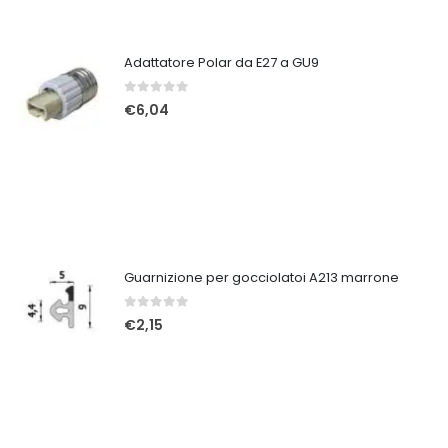
Adattatore Polar da E27 a GU9
0
Su 5
€
6,04
Guarnizione per gocciolatoi A213 marrone
0
Su 5
€
2,15