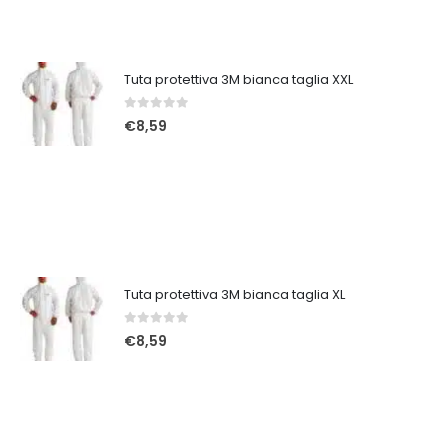
Tuta protettiva 3M bianca taglia XXL
0
Su 5
€
8,59
Tuta protettiva 3M bianca taglia XL
0
Su 5
€
8,59