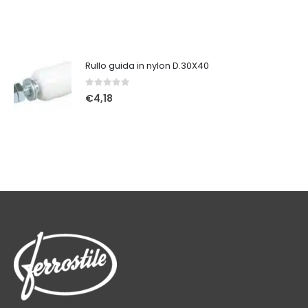
Rullo guida in nylon D.30X40
0
Su 5
€
4,18