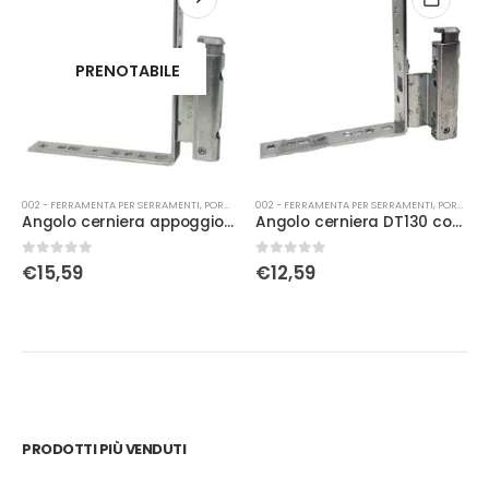
PRENOTABILE
002 - FERRAMENTA PER SERRAMENTI
,
PORTA-FINESTRA
002 - FERRAMENTA PER SERRAMENTI
,
PORTA-FINESTRA
Angolo cerniera appoggio Sx kg 130 argento
Angolo cerniera DT130 con fissaggio battuta 12/18
0
Su 5
0
Su 5
€
15,59
€
12,59
PRODOTTI PIÙ VENDUTI