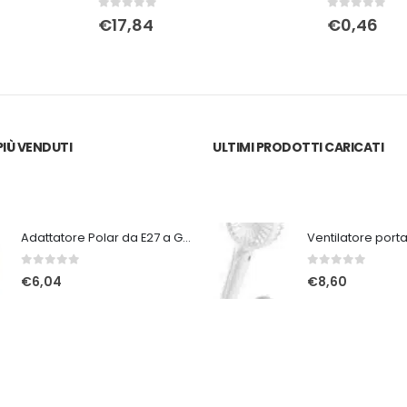
0
Su 5
0
Su 5
€
17,84
€
0,46
IÙ VENDUTI
ULTIMI PRODOTTI CARICATI
Adattatore Polar da E27 a GU9
0
Su 5
0
Su 5
€
6,04
€
8,60