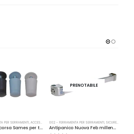
PRENOTABILE
TA PER SERRAMENTI
,
ACCESSORI PER TAPPARELLE
002 - FERRAMENTA PER SERRAMENTI
,
SICUREZZA
002 -
Arresti fine corsa Sames per tapp. pl corto BIANCO
Antipanico Nuova Feb millennium nero