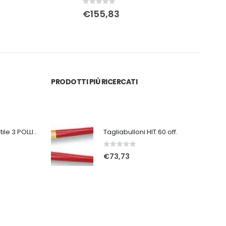
0
Su 5
0
Su 
€
155,83
€
4
PRODOTTI PIÙ RICERCATI
Ventilatore portatile 3 POLLICI ricaricabile bianco
Tagliabulloni HIT 60 off.
0
Su 5
€
73,73