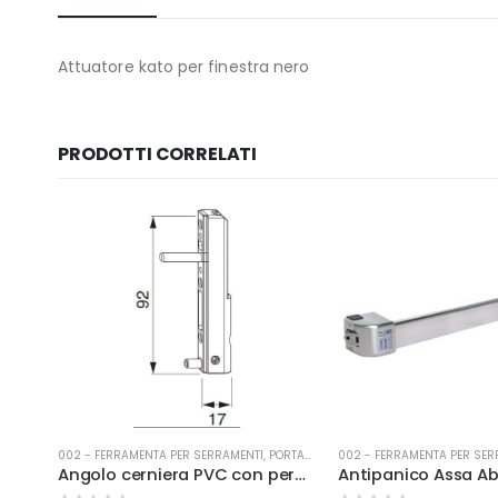
Attuatore kato per finestra nero
PRODOTTI CORRELATI
ORTE
002 - FERRAMENTA PER SERRAMENTI
,
PORTA-FINESTRA
002 - FERRAMENTA PER SER
Angolo cerniera incasso sx kg 130 4/15-9 argento
Angolo cerniera PVC con perni lunghi 23 mm D=5 mm argento