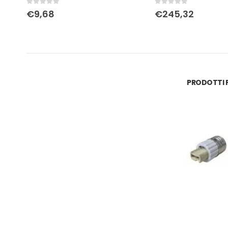
0
Su 5
0
Su 5
€
9,68
€
245,32
PRODOTTI P