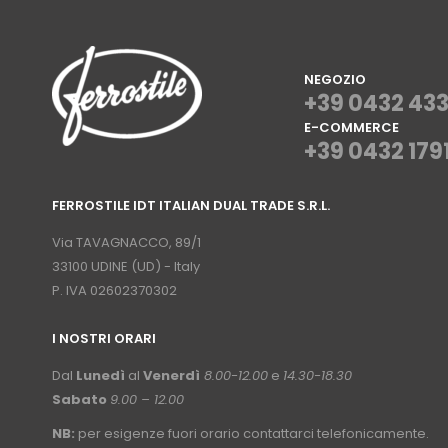
NEGOZIO
+39 0432 43
E-COMMERCE
+39 0432 179
⠀
FERROSTILE IDT ITALIAN DUAL TRADE S.R.L.
⠀
Via TAVAGNACCO, 89/1
33100 UDINE (UD) - Italy
P. IVA 02602370302
I NOSTRI ORARI
­⠀
Dal
Lunedì
al
Venerdì
8.00-12.00
e
14.30-18.30
Sabato
9.00 – 12.00
NB:
per esigenze fuori orario contattarci telefonicamente.