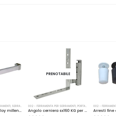
PRENOTABILE
RAMENTI
,
SERRATURE
002 - FERRAMENTA PER SERRAMENTI
,
PORTA-FINESTRA
002 - FERRAMEN
Antipanico Assa Abloy millennium inox
Angolo cerniera sx160 KG per portafinestra con fissaggio battuta 12/18-9 arg.