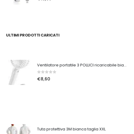
ULTIMI PRODOTTI CARICATI
Ventilatore portatile 3 POLLICI ricaricabile bianco
0
Su 5
€
8,60
Tuta protettiva 3M bianca taglia XXL