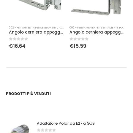
002 - FERRAMENTA PER SERRAMENTI
,
PORTA-FINESTRA
002 - FERRAMENTA PER SERRAMENTI
,
PORTA-FINESTRA
0
Angolo cerniera appoggio dx kg 120 argento per porta finestra
Angolo cerniera appoggio Sx kg 130 argento
0
Su 5
0
Su 5
0
€
16,64
€
15,59
PRODOTTI PIÙ VENDUTI
Adattatore Polar da E27 a GU9