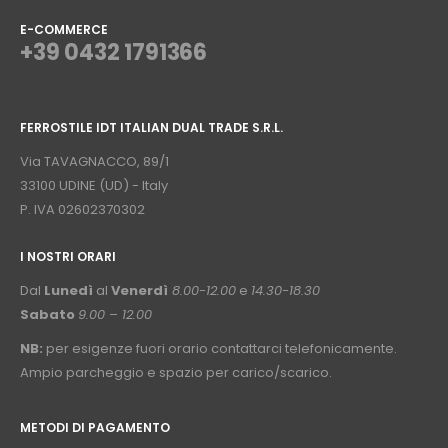
E-COMMERCE
+39 0432 1791366
⠀
FERROSTILE IDT ITALIAN DUAL TRADE S.R.L.
⠀
Via TAVAGNACCO, 89/1
33100 UDINE (UD) - Italy
P. IVA 02602370302
I NOSTRI ORARI
­⠀
Dal
Lunedì
al
Venerdì
8.00-12.00
e
14.30-18.30
Sabato
9.00 – 12.00
NB:
per esigenze fuori orario contattarci telefonicamente.
Ampio parcheggio e spazio per carico/scarico.
METODI DI PAGAMENTO
⠀