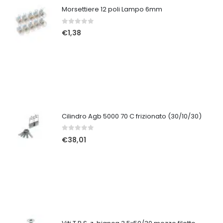
Morsettiere 12 poli Lampo 6mm
0
Su 5
€
1,38
Cilindro Agb 5000 70 C frizionato (30/10/30)
0
Su 5
€
38,01