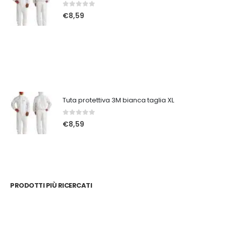
0
Su 5
€
8,59
Tuta protettiva 3M bianca taglia XL
0
Su 5
€
8,59
PRODOTTI PIÙ RICERCATI