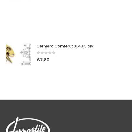
Cerniera Comferut 01.4315 olv
0
Su 5
€
7,80