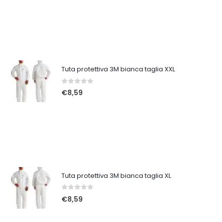
Tuta protettiva 3M bianca taglia XXL
0
Su 5
€
8,59
Tuta protettiva 3M bianca taglia XL
0
Su 5
€
8,59