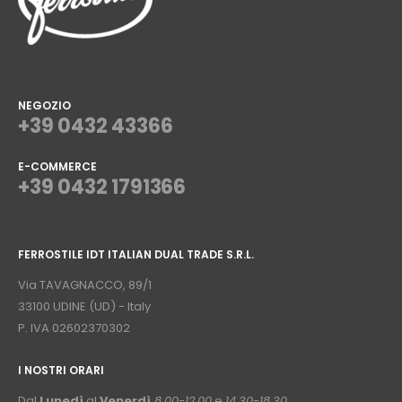
NEGOZIO
+39 0432 43366
E-COMMERCE
+39 0432 1791366
⠀
FERROSTILE IDT ITALIAN DUAL TRADE S.R.L.
⠀
Via TAVAGNACCO, 89/1
33100 UDINE (UD) - Italy
P. IVA 02602370302
I NOSTRI ORARI
­⠀
Dal
Lunedì
al
Venerdì
8.00-12.00
e
14.30-18.30