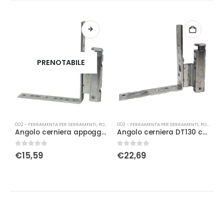
PRENOTABILE
002 - FERRAMENTA PER SERRAMENTI
,
PORTA-FINESTRA
002 - FERRAMENTA PER SERRAMENTI
,
PORTA-FINESTRA
0
Angolo cerniera appoggio Sx kg 130 argento
Angolo cerniera DT130 con fissaggio battuta 12/18-9 sx
0
Su 5
0
Su 5
0
€
15,59
€
22,69