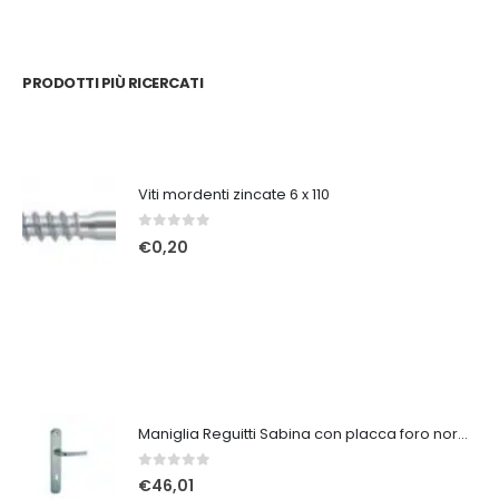
PRODOTTI PIÙ RICERCATI
Viti mordenti zincate 6 x 110
0
Su 5
€
0,20
Maniglia Reguitti Sabina con placca foro normale crs
0
Su 5
€
46,01