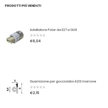
PRODOTTI PIÙ VENDUTI
Adattatore Polar da E27 a GU9
0
Su 5
€
6,04
Guarnizione per gocciolatoi A213 marrone
0
Su 5
€
2,15