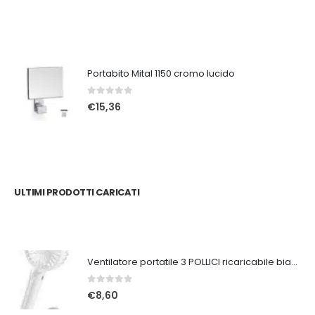
Portabito Mital 1150 cromo lucido
0
Su 5
€
15,36
ULTIMI PRODOTTI CARICATI
Ventilatore portatile 3 POLLICI ricaricabile bianco
0
Su 5
€
8,60