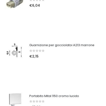
0
Su 5
€
6,04
Guarnizione per gocciolatoi A213 marrone
0
Su 5
€
2,15
Portabito Mital 1150 cromo lucido
0
Su 5