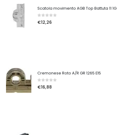
Scatola movimento AGB Top Battuta 11 1G
0
Su 5
€
12,26
Cremonese Roto A/R GR 1265 E15
0
Su 5
€
16,88