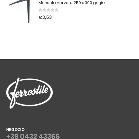
Mensola nervata 250 x 300 grigio
0
Su 5
€
3,53
NEGOZIO
+39 0432 43366