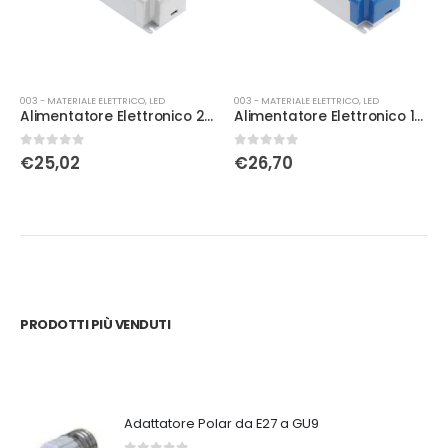
003 - MATERIALE ELETTRICO
,
LED
003 - MATERIALE ELETTRICO
,
LED
Alimentatore Elettronico 24V LED 80W 220v-240v
Alimentatore Elettronico 12V LED 80W 220V-240V
0
Su 5
0
Su 5
€
25,02
€
26,70
PRODOTTI PIÙ VENDUTI
Adattatore Polar da E27 a GU9