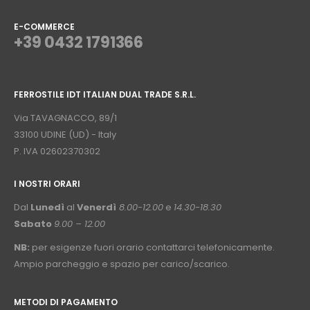
E-COMMERCE
+39 0432 1791366
⠀
FERROSTILE IDT ITALIAN DUAL TRADE S.R.L.
⠀
Via TAVAGNACCO, 89/1
33100 UDINE (UD) - Italy
P. IVA 02602370302
I NOSTRI ORARI
­⠀
Dal
Lunedì
al
Venerdì
8.00-12.00
e
14.30-18.30
Sabato
9.00 – 12.00
NB:
per esigenze fuori orario contattarci telefonicamente.
Ampio parcheggio e spazio per carico/scarico.
METODI DI PAGAMENTO