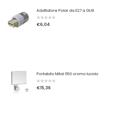
Adattatore Polar da E27 a GU9
0
Su 5
€
6,04
Portabito Mital 1150 cromo lucido
0
Su 5
€
15,36