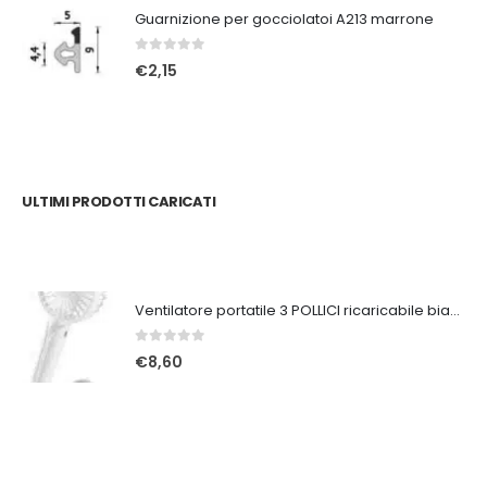
Guarnizione per gocciolatoi A213 marrone
0
Su 5
€
2,15
ULTIMI PRODOTTI CARICATI
Ventilatore portatile 3 POLLICI ricaricabile bianco
0
Su 5
€
8,60