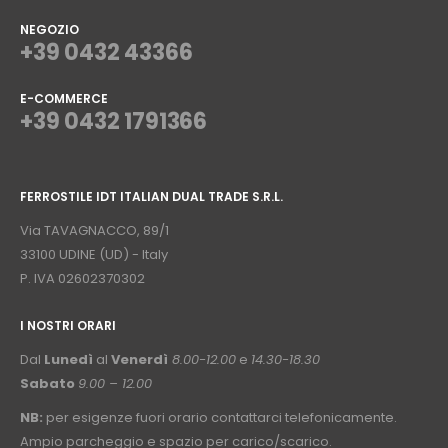
NEGOZIO
+39 0432 43366
E-COMMERCE
+39 0432 1791366
⠀
FERROSTILE IDT ITALIAN DUAL TRADE S.R.L.
⠀
Via TAVAGNACCO, 89/1
33100 UDINE (UD) - Italy
P. IVA 02602370302
I NOSTRI ORARI
­⠀
Dal
Lunedì
al
Venerdì
8.00-12.00
e
14.30-18.30
Sabato
9.00 – 12.00
NB:
per esigenze fuori orario contattarci telefonicamente.
Ampio parcheggio e spazio per carico/scarico.