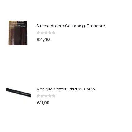
Stucco di cera Collmon g. 7 macore
0
Su 5
€
4,40
Maniglia Cottali Dritta 230 nero
0
Su 5
€
11,99