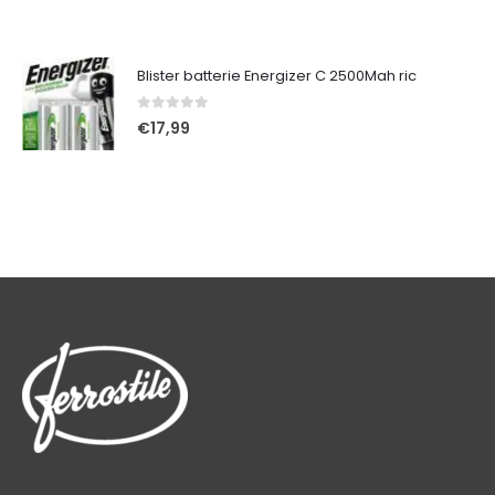
Blister batterie Energizer C 2500Mah ric
0
Su 5
€
17,99