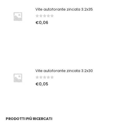
Vite autoforante zincata 3.2x35
0
Su 5
€
0,06
Vite autoforante zincata 3.2x30
0
Su 5
€
0,05
PRODOTTI PIÙ RICERCATI