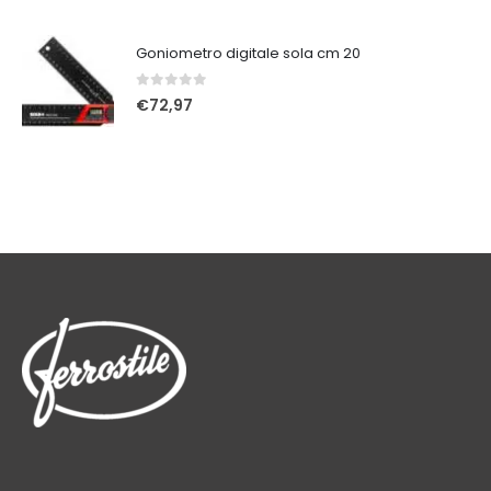
Goniometro digitale sola cm 20
0
Su 5
€
72,97