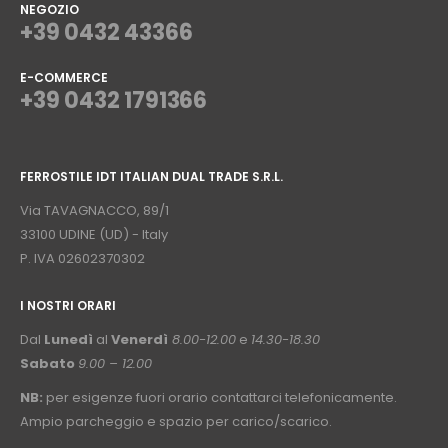
NEGOZIO
+39 0432 43366
E-COMMERCE
+39 0432 1791366
⠀
FERROSTILE IDT ITALIAN DUAL TRADE S.R.L.
⠀
Via TAVAGNACCO, 89/1
33100 UDINE (UD) - Italy
P. IVA 02602370302
I NOSTRI ORARI
­⠀
Dal
Lunedì
al
Venerdì
8.00-12.00
e
14.30-18.30
Sabato
9.00 – 12.00
NB:
per esigenze fuori orario contattarci telefonicamente.
Ampio parcheggio e spazio per carico/scarico.