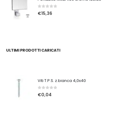
0
Su 5
€
15,36
ULTIMI PRODOTTI CARICATI
Viti T.P.S. z.bianca 4,0x40
0
Su 5
€
0,04