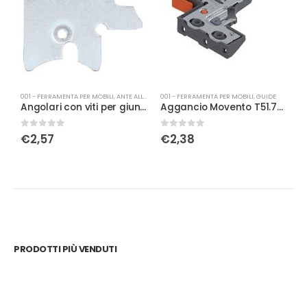
001 - FERRAMENTA PER MOBILI
,
ANTE ALLUMINIO
001 - FERRAMENTA PER MOBILI
,
GUIDE
0
Angolari con viti per giunzione profilo alluminio 50mm
Aggancio Movento T51.7601 sx reg. lat.
0
Su 5
0
Su 5
0
€
2,57
€
2,38
PRODOTTI PIÙ VENDUTI