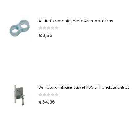
Antiurto x maniglie Mic Art mod. 8 tras
0
Su 5
€
0,56
Serratura Infilare Juwel 1105 2 mandate Entrata 50
0
Su 5
€
64,96