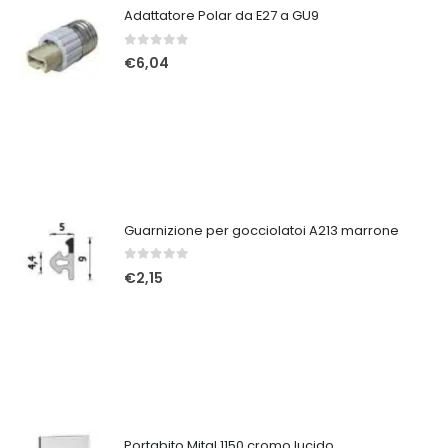
Adattatore Polar da E27 a GU9
0
Su 5
€
6,04
Guarnizione per gocciolatoi A213 marrone
0
Su 5
€
2,15
Portabito Mital 1150 cromo lucido