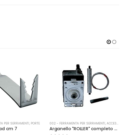
TA PER SERRAMENTI
,
PORTE
002 - FERRAMENTA PER SERRAMENTI
,
ACCESSORI PER TAPPARELLE
002 -
ad cm 7
Arganello "ROLLER" completo di fune 1.8