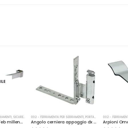
ILE
RAMENTI
,
SICUREZZA
002 - FERRAMENTA PER SERRAMENTI
,
PORTA-FINESTRA
002 - FERRAMEN
Antipanico Nuova Feb millennium nero
Angolo cerniera appoggio dx kg 120 argento per porta finestra
Arpioni Om