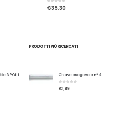
0
Su 5
0
Su 
€
35,30
€
1
PRODOTTI PIÙ RICERCATI
Ventilatore portatile 3 POLLICI ricaricabile bianco
Chiave esagonale n° 4
0
Su 5
€
1,89