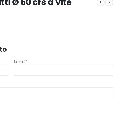
ti Ø 50 crs a vite
to
Email *