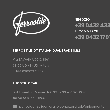
NEGOZIO
+39 0432 43
E-COMMERCE
+39 0432 179
⠀
FERROSTILE IDT ITALIAN DUAL TRADE S.R.L.
⠀
Via TAVAGNACCO, 89/1
33100 UDINE (UD) - Italy
P. IVA 02602370302
I NOSTRI ORARI
­⠀
Dal
Lunedì
al
Venerdì
8.00-12.00
e
14.30-18.30
Sabato
9.00 – 12.00
NB:
per esigenze fuori orario contattarci telefonicamente.