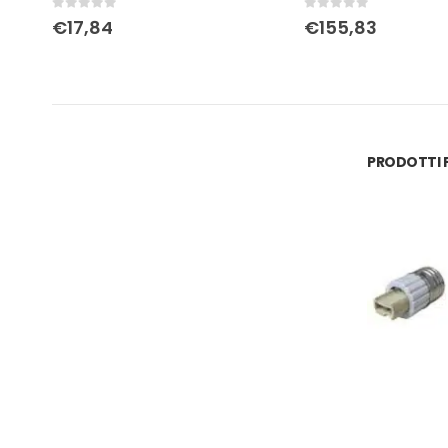
0
Su 5
0
Su 5
€
17,84
€
155,83
PRODOTTI P