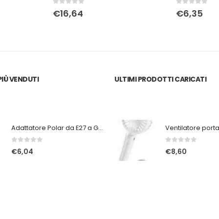
0
Su 5
0
Su 5
€
16,64
€
6,35
IÙ VENDUTI
ULTIMI PRODOTTI CARICATI
Adattatore Polar da E27 a GU9
0
Su 5
0
Su 5
€
6,04
€
8,60