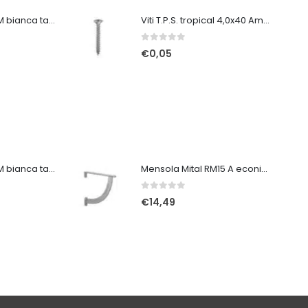
Tuta protettiva 3M bianca taglia XXL
Viti T.P.S. tropical 4,0x40 Ambrovit
0
Su 5
€
0,05
Tuta protettiva 3M bianca taglia XL
Mensola Mital RM15 A econichel 24 x 22
0
Su 5
€
14,49