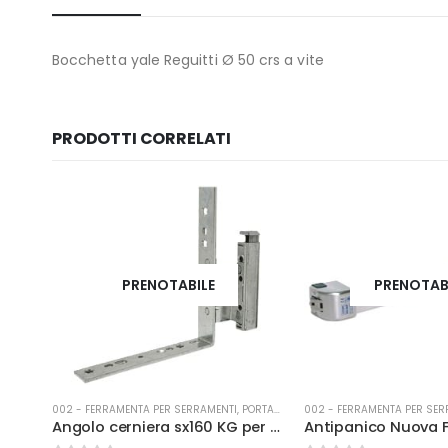
Bocchetta yale Reguitti Ø 50 crs a vite
PRODOTTI CORRELATI
PRENOTABILE
PRENOTAB
A-FINESTRA
002 - FERRAMENTA PER SERRAMENTI
,
PORTA-FINESTRA
002 - FERRAMENTA PER SER
Angolo cerniera appoggio Sx kg 130 argento
Angolo cerniera sx160 KG per portafinestra con fissaggio battuta 12/18-9 arg.