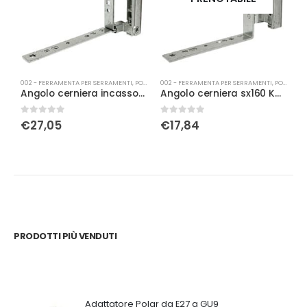
002 - FERRAMENTA PER SERRAMENTI
,
PORTE
002 - FERRAMENTA PER SERRAMENTI
,
PORTA-FINESTRA
0
Angolo cerniera incasso sx kg 130 4/15-9 argento
Angolo cerniera sx160 KG per portafinestra con fissaggio battuta 12/18-9 arg.
0
Su 5
0
Su 5
0
€
27,05
€
17,84
PRODOTTI PIÙ VENDUTI
Adattatore Polar da E27 a GU9