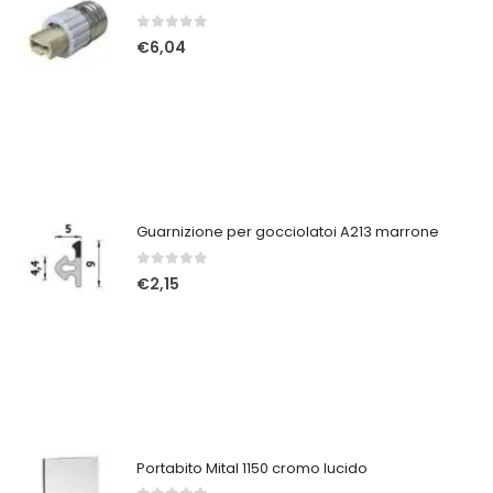
0
Su 5
€
6,04
Guarnizione per gocciolatoi A213 marrone
0
Su 5
€
2,15
Portabito Mital 1150 cromo lucido