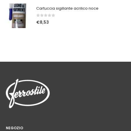
Cartuccia sigillante acrilico noce
0
Su 5
€
8,53
NEGOZIO