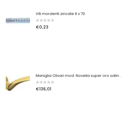
Viti mordenti zincate 6 x 70
0
Su 5
€
0,23
Maniglia Olivari mod. Novella super oro satinato
0
Su 5
€
136,01