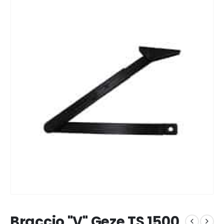
Braccio "V" Geze TS 1500