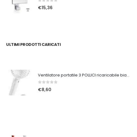
0
Su 5
€
15,36
ULTIMI PRODOTTI CARICATI
Ventilatore portatile 3 POLLICI ricaricabile bianco
0
Su 5
€
8,60