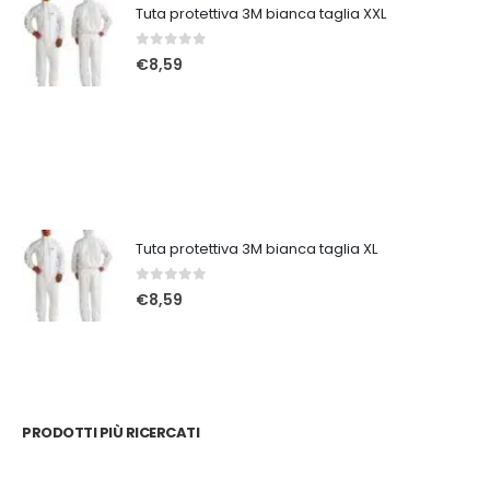
Tuta protettiva 3M bianca taglia XXL
0
Su 5
€
8,59
Tuta protettiva 3M bianca taglia XL
0
Su 5
€
8,59
PRODOTTI PIÙ RICERCATI