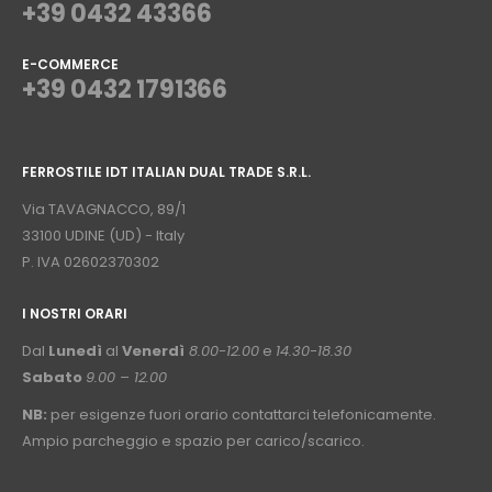
+39 0432 43366
E-COMMERCE
+39 0432 1791366
⠀
FERROSTILE IDT ITALIAN DUAL TRADE S.R.L.
⠀
Via TAVAGNACCO, 89/1
33100 UDINE (UD) - Italy
P. IVA 02602370302
I NOSTRI ORARI
­⠀
Dal
Lunedì
al
Venerdì
8.00-12.00
e
14.30-18.30
Sabato
9.00 – 12.00
NB:
per esigenze fuori orario contattarci telefonicamente.
Ampio parcheggio e spazio per carico/scarico.