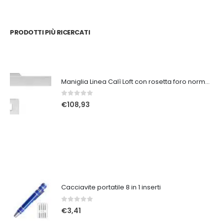
PRODOTTI PIÙ RICERCATI
Maniglia Linea Calì Loft con rosetta foro normale crst
0
Su 5
€
108,93
Cacciavite portatile 8 in 1 inserti
0
Su 5
€
3,41