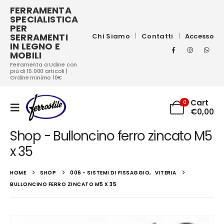
FERRAMENTA
SPECIALISTICA
PER
SERRAMENTI
Chi Siamo
Contatti
Accesso
IN LEGNO E
MOBILI
Ferramenta a Udine con
più di 15.000 articoli |
Ordine minimo 10€
Cart
0
€
0,00
Shop - Bulloncino ferro zincato M5
x 35
HOME
SHOP
006 - SISTEMI DI FISSAGGIO
,
VITERIA
BULLONCINO FERRO ZINCATO M5 X 35