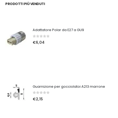
PRODOTTI PIÙ VENDUTI
Adattatore Polar da E27 a GU9
0
Su 5
€
6,04
Guarnizione per gocciolatoi A213 marrone
0
Su 5
€
2,15