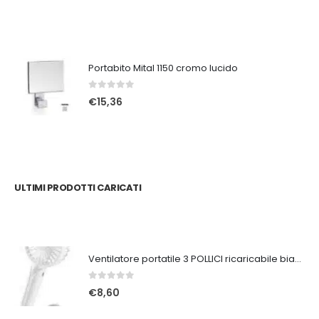
Portabito Mital 1150 cromo lucido
0
Su 5
€
15,36
ULTIMI PRODOTTI CARICATI
Ventilatore portatile 3 POLLICI ricaricabile bianco
0
Su 5
€
8,60