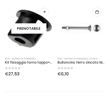
PRENOTABILE
006 - SISTEMI DI FISSAGGIO
006 - SISTEMI DI FISSAGGIO
,
VITERIA
Kit fissaggio forno tappo+boccola
Bulloncino ferro zincato M5 x 50
0
Su 5
0
Su 5
€
27,53
€
0,10