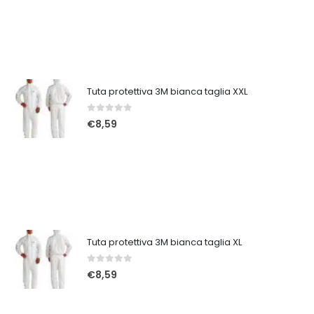
Tuta protettiva 3M bianca taglia XXL
0
Su 5
€
8,59
Tuta protettiva 3M bianca taglia XL
0
Su 5
€
8,59