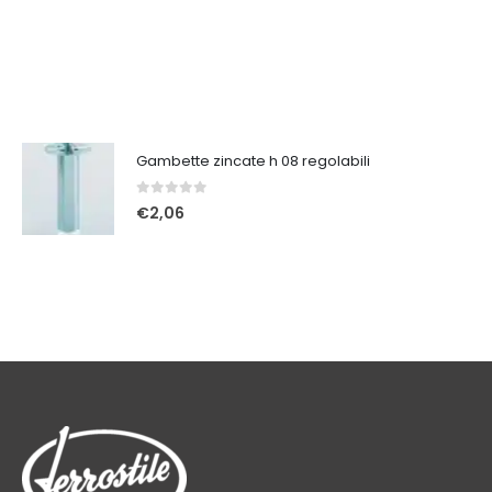
Gambette zincate h 08 regolabili
0
Su 5
€
2,06