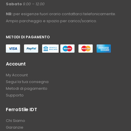
Sabato
9.00 – 12.00
NB:
per esigenze fuori orario contattarci telefonicamente.
Ampio parcheggio e spazio per carico/scarico.
METODI DI PAGAMENTO
⠀
Account
My Account
Segui la tua consegna
Metodi di pagamento
Supporto
FerroStile IDT
Chi Siamo
Garanzie