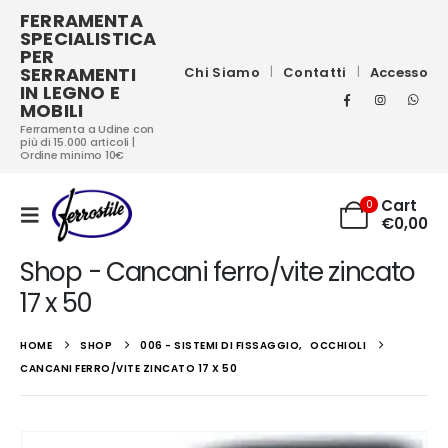
FERRAMENTA
SPECIALISTICA
PER
SERRAMENTI
Chi Siamo
Contatti
Accesso
IN LEGNO E
MOBILI
Ferramenta a Udine con
più di 15.000 articoli |
Ordine minimo 10€
Cart
0
€
0,00
Shop - Cancani ferro/vite zincato
17 x 50
HOME
SHOP
006 - SISTEMI DI FISSAGGIO
,
OCCHIOLI
CANCANI FERRO/VITE ZINCATO 17 X 50