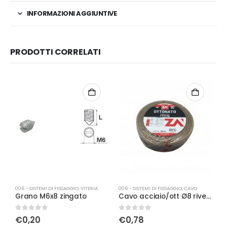
INFORMAZIONI AGGIUNTIVE
PRODOTTI CORRELATI
006 - SISTEMI DI FISSAGGIO
,
VITERIA
006 - SISTEMI DI FISSAGGIO
,
CAVO
00
Grano M6x8 zingato
Cavo acciaio/ott Ø8 rivestito
0
Su 5
0
Su 5
0
€
0,20
€
0,78