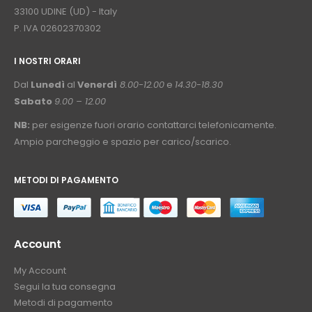
33100 UDINE (UD) - Italy
P. IVA 02602370302
I NOSTRI ORARI
­⠀
Dal
Lunedì
al
Venerdì
8.00-12.00
e
14.30-18.30
Sabato
9.00 – 12.00
NB:
per esigenze fuori orario contattarci telefonicamente.
Ampio parcheggio e spazio per carico/scarico.
METODI DI PAGAMENTO
⠀
Account
My Account
Segui la tua consegna
Metodi di pagamento