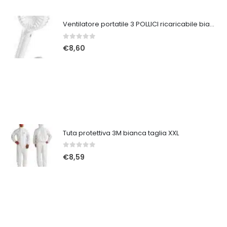
Ventilatore portatile 3 POLLICI ricaricabile bianco
0
Su 5
€
8,60
Tuta protettiva 3M bianca taglia XXL
0
Su 5
€
8,59