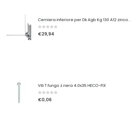
Cerniera inferiore per Dk Agb Kg 130 A12 zinco silver dx
0
Su 5
€
29,94
Viti T.fungo z.nera 4.0x35 HECO-FIX
0
Su 5
€
0,06