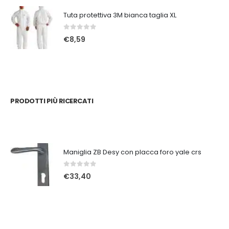
Tuta protettiva 3M bianca taglia XL
0
Su 5
€
8,59
PRODOTTI PIÙ RICERCATI
Maniglia ZB Desy con placca foro yale crs
0
Su 5
€
33,40