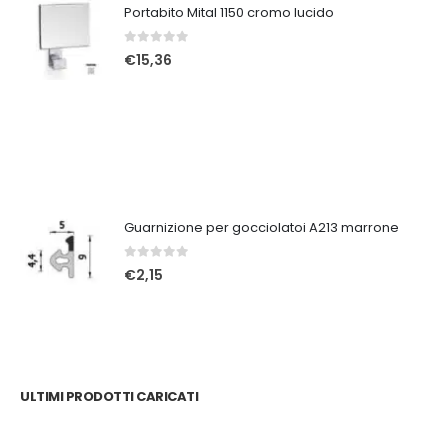
Portabito Mital 1150 cromo lucido
0
Su 5
€
15,36
Guarnizione per gocciolatoi A213 marrone
0
Su 5
€
2,15
ULTIMI PRODOTTI CARICATI