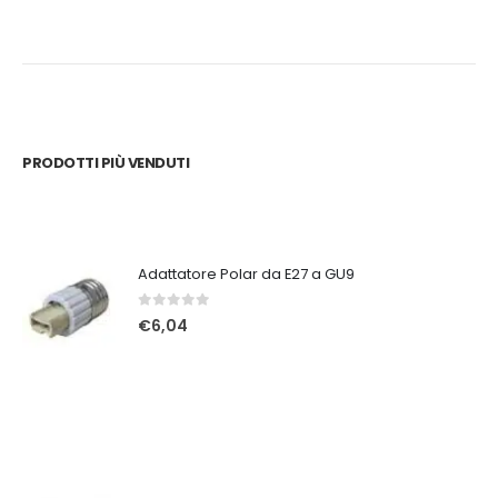
PRODOTTI PIÙ VENDUTI
Adattatore Polar da E27 a GU9
0
Su 5
€
6,04