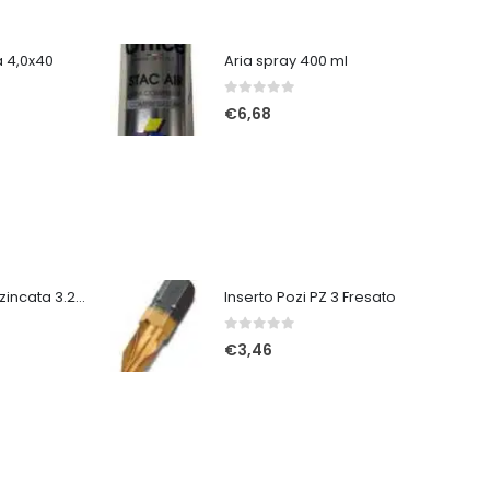
ca 4,0x40
Aria spray 400 ml
0
Su 5
€
6,68
Vite autoforante zincata 3.2x35
Inserto Pozi PZ 3 Fresato
0
Su 5
€
3,46