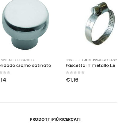
 FISSAGGIO
006 - SISTEMI DI FISSAGGIO
,
FASCETTE
006 -
cromo satinato
Fascetta in metallo L.8 diam 18/28 lar
0
Su 5
0
Su 
€
1,16
€
0,
PRODOTTI PIÙ RICERCATI