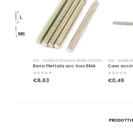
006 - SISTEMI DI FISSAGGIO
,
BARRA FILETTATA
006 - SISTEMI DI FISSAGGIO
Barra filettata acc. inox 6MA
Cavo acc.inox.sat Ø
0
Su 5
0
Su 5
€
8,63
€
0,49
PRODOTTI P