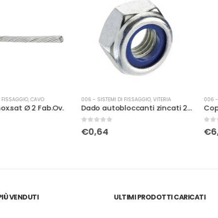
,
CAVO
006 - SISTEMI DI FISSAGGIO
,
VITERIA
006 - SISTEMI DI
 2 Fab.Ov.
Dado autobloccanti zincati 20MA
Copridado 
0
Su 5
0
Su 5
€
0,64
€
6,14
IÙ VENDUTI
ULTIMI PRODOTTI CARICATI