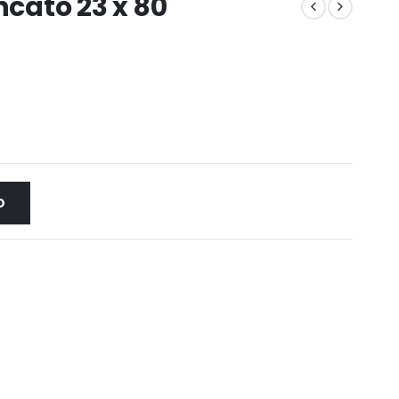
ncato 23 x 80
O