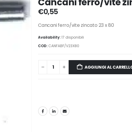
Cancani ferro/vite zi
€
0,55
Cancani ferro/vite zincato 23 x 80
Availability:
17 disponibili
COD:
CANFABF/V23X80
AGGIUNGI AL CARRELL