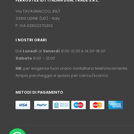
FERROSTILE IDT ITALIAN DUAL TRADE S.R.L.
⠀
Via TAVAGNACCO, 89/1
33100 UDINE (UD) - Italy
P. IVA 02602370302
I NOSTRI ORARI
­⠀
Dal
Lunedì
al
Venerdì
8.00-12.00
e
14.30-18.30
Sabato
9.00 – 12.00
NB:
per esigenze fuori orario contattarci telefonicamente.
Ampio parcheggio e spazio per carico/scarico.
METODI DI PAGAMENTO
⠀