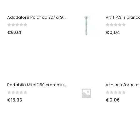
Adattatore Polar da E27 a GU9
Viti T.P.S. z.bian
0
Su 5
0
Su 5
€
6,04
€
0,04
Portabito Mital 1150 cromo lucido
0
Su 5
0
Su 5
€
15,36
€
0,06