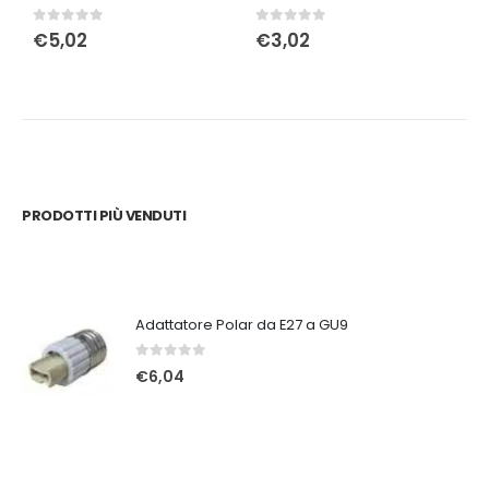
0
Su 5
0
Su 5
0
€
5,02
€
3,02
PRODOTTI PIÙ VENDUTI
Adattatore Polar da E27 a GU9
0
Su 5
€
6,04