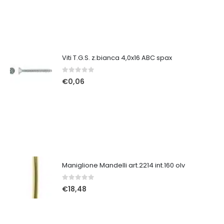
Viti T.G.S. z.bianca 4,0x16 ABC spax
0
Su 5
€
0,06
Maniglione Mandelli art.2214 int.160 olv
0
Su 5
€
18,48