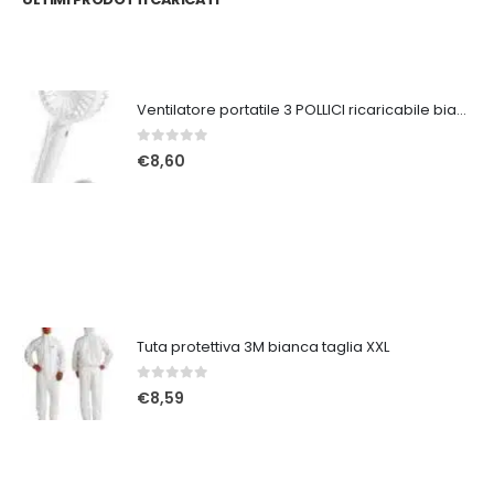
Ventilatore portatile 3 POLLICI ricaricabile bianco
0
Su 5
€
8,60
Tuta protettiva 3M bianca taglia XXL
0
Su 5
€
8,59