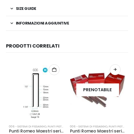
SIZE GUIDE
INFORMAZIONI AGGIUNTIVE
PRODOTTI CORRELATI
PRENOTABILE
006 - SISTEMI DI FISSAGGIO
,
PUNTI PISTOLE
006 - SISTEMI DI FISSAGGIO
,
PUNTI PISTOLE
00
Punti Romeo Maestri serie 606/23
Punti Romeo Maestri serie AP 114