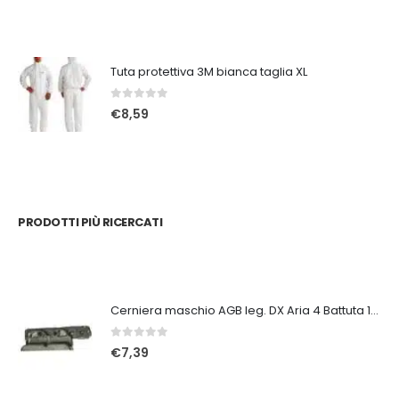
Tuta protettiva 3M bianca taglia XL
0
Su 5
€
8,59
PRODOTTI PIÙ RICERCATI
Cerniera maschio AGB leg. DX Aria 4 Battuta 18 avant ZSL
0
Su 5
€
7,39