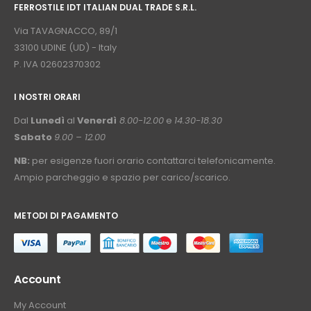
FERROSTILE IDT ITALIAN DUAL TRADE S.R.L.
⠀
Via TAVAGNACCO, 89/1
33100 UDINE (UD) - Italy
P. IVA 02602370302
I NOSTRI ORARI
­⠀
Dal
Lunedì
al
Venerdì
8.00-12.00
e
14.30-18.30
Sabato
9.00 – 12.00
NB:
per esigenze fuori orario contattarci telefonicamente.
Ampio parcheggio e spazio per carico/scarico.
METODI DI PAGAMENTO
⠀
Account
My Account