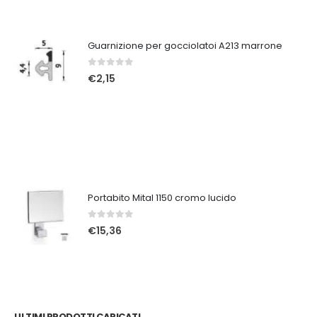
Guarnizione per gocciolatoi A213 marrone
0
Su 5
€
2,15
Portabito Mital 1150 cromo lucido
0
Su 5
€
15,36
ULTIMI PRODOTTI CARICATI