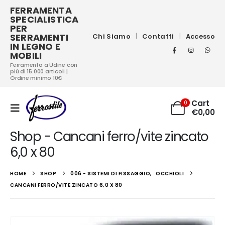
FERRAMENTA
SPECIALISTICA
PER
SERRAMENTI
Chi Siamo
Contatti
Accesso
IN LEGNO E
MOBILI
Ferramenta a Udine con
più di 15.000 articoli |
Ordine minimo 10€
Cart
0
€
0,00
Shop - Cancani ferro/vite zincato
6,0 x 80
HOME
SHOP
006 - SISTEMI DI FISSAGGIO
,
OCCHIOLI
CANCANI FERRO/VITE ZINCATO 6,0 X 80