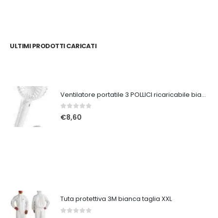
ULTIMI PRODOTTI CARICATI
Ventilatore portatile 3 POLLICI ricaricabile bianco
0
Su 5
€
8,60
Tuta protettiva 3M bianca taglia XXL