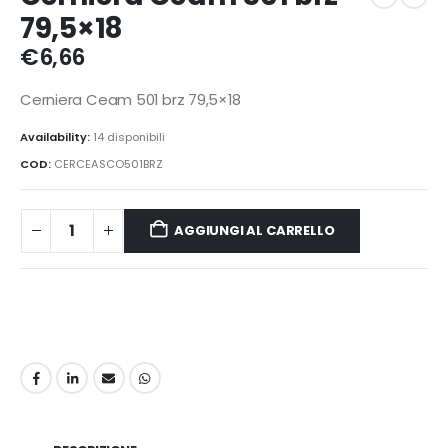
79,5×18
€
6,66
Cerniera Ceam 501 brz 79,5×18
Availability:
14 disponibili
COD:
CERCEASCO501BRZ
AGGIUNGI AL CARRELLO