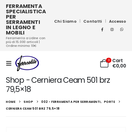
FERRAMENTA
SPECIALISTICA
PER
SERRAMENTI
Chi Siamo
Contatti
Accesso
IN LEGNO E
MOBILI
Ferramenta a Udine con
più di 15.000 articoli |
Ordine minimo 10€
Cart
0
€
0,00
Shop - Cerniera Ceam 501 brz
79,5×18
HOME
SHOP
002 - FERRAMENTA PER SERRAMENTI
,
PORTE
CERNIERA CEAM 501 BRZ 79,5×18