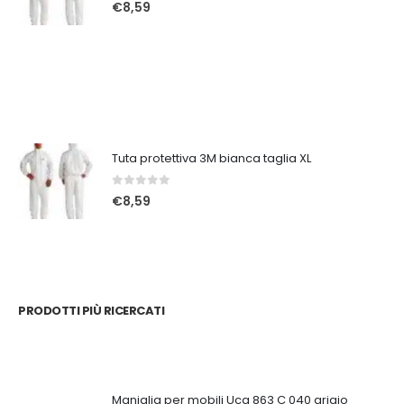
0
Su 5
€
8,59
Tuta protettiva 3M bianca taglia XL
0
Su 5
€
8,59
PRODOTTI PIÙ RICERCATI
Maniglia per mobili Ucg 863 C 040 grigio