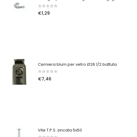
0
Su 5
€
1,29
Cerniera blum per vetro Ø26 1/2 battuta
0
Su 5
€
7,46
Vite T.P.S. zincata 5x50