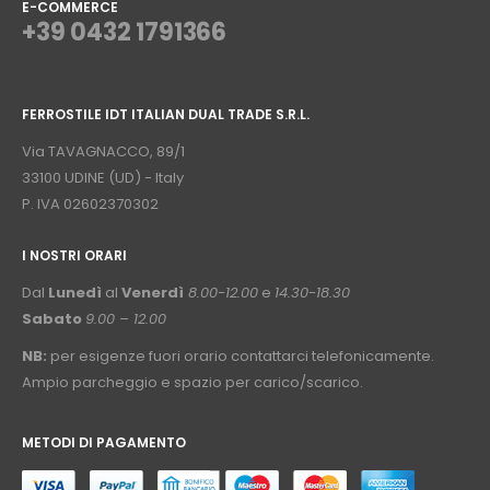
E-COMMERCE
+39 0432 1791366
⠀
FERROSTILE IDT ITALIAN DUAL TRADE S.R.L.
⠀
Via TAVAGNACCO, 89/1
33100 UDINE (UD) - Italy
P. IVA 02602370302
I NOSTRI ORARI
­⠀
Dal
Lunedì
al
Venerdì
8.00-12.00
e
14.30-18.30
Sabato
9.00 – 12.00
NB:
per esigenze fuori orario contattarci telefonicamente.
Ampio parcheggio e spazio per carico/scarico.
METODI DI PAGAMENTO
⠀