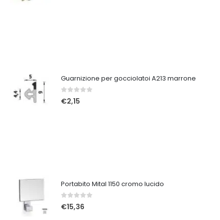
Guarnizione per gocciolatoi A213 marrone
0
Su 5
€
2,15
Portabito Mital 1150 cromo lucido
0
Su 5
€
15,36