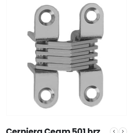
Cerniera Ceam 501 brz