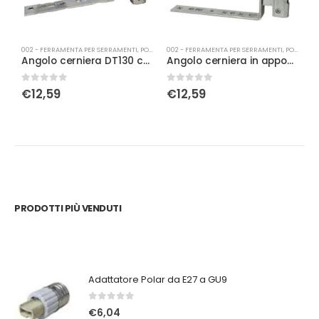
002 - FERRAMENTA PER SERRAMENTI
,
PORTA-FINESTRA
002 - FERRAMENTA PER SERRAMENTI
,
PORTA-FINESTRA
0
Angolo cerniera DT130 con fissaggio battuta 12/18
Angolo cerniera in appoggio con fissaggio battuta dx argento aria 4
0
Su 5
0
Su 5
0
€
12,59
€
12,59
PRODOTTI PIÙ VENDUTI
Adattatore Polar da E27 a GU9
0
Su 5
€
6,04