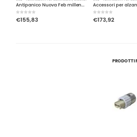
iave
Antipanico Nuova Feb millennium nero
0
Su 5
0
Su 5
€
155,83
€
173,92
PRODOTTI P