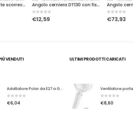
Accessori per alzante scorrevole Gu K15276-00-R-0
Angolo cerniera DT130 con fissaggio battuta 12/18
0
Su 5
0
Su 5
€
12,59
€
73,93
IÙ VENDUTI
ULTIMI PRODOTTI CARICATI
Adattatore Polar da E27 a GU9
0
Su 5
0
Su 5
€
6,04
€
8,60