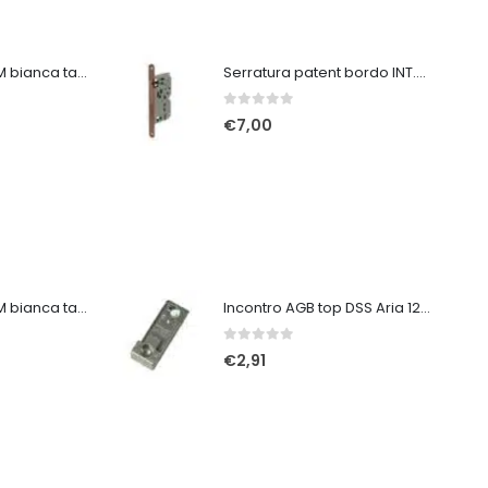
Tuta protettiva 3M bianca taglia XXL
Serratura patent bordo INT.75 tondo D.20 entrata 40
0
Su 5
€
7,00
Tuta protettiva 3M bianca taglia XL
Incontro AGB top DSS Aria 12 DX zinco silver 2 ante
0
Su 5
€
2,91