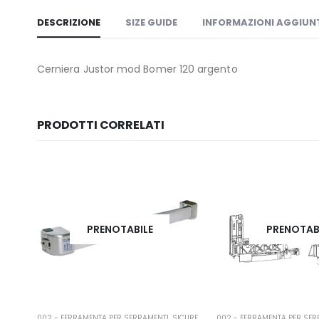
DESCRIZIONE
SIZE GUIDE
INFORMAZIONI AGGIUN
Cerniera Justor mod Bomer 120 argento
PRODOTTI CORRELATI
PRENOTABILE
PRENOTAB
TIPANICO
002 - FERRAMENTA PER SERRAMENTI
,
SICUREZZA
002 - FERRAMENTA PER SER