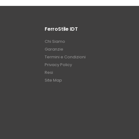
FerroStile IDT
Chi Siamo
Garanzie
Termini e Condizioni
Privacy Policy
Resi
Site Map