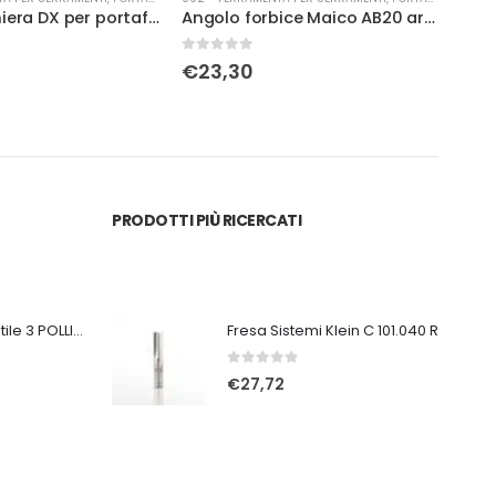
Angolo cerniera DX per portafinestra con fissaggio battuta 12/18-9 arg.
Angolo forbice Maico AB20 arg M54718
0
Su 5
0
Su 
€
23,30
€
2
PRODOTTI PIÙ RICERCATI
Ventilatore portatile 3 POLLICI ricaricabile bianco
Fresa Sistemi Klein C 101.040 R
0
Su 5
€
27,72