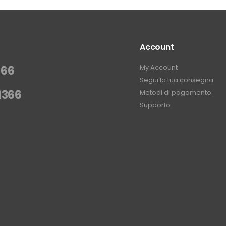
Account
My Account
366
Segui la tua consegna
1366
Metodi di pagamento
Supporto