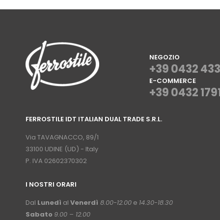
NEGOZIO
+39 0432 43
E-COMMERCE
+39 0432 179
⠀
FERROSTILE IDT ITALIAN DUAL TRADE S.R.L.
⠀
Via TAVAGNACCO, 89/1
33100 UDINE (UD) - Italy
P. IVA 02602370302
I NOSTRI ORARI
­⠀
Dal
Lunedì
al
Venerdì
8.00-12.00
e
14.30-18.30
Sabato
9.00 – 12.00