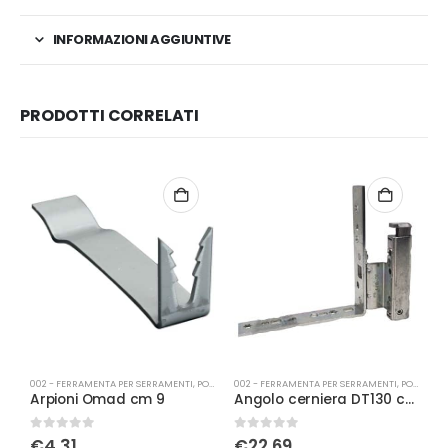
INFORMAZIONI AGGIUNTIVE
PRODOTTI CORRELATI
002 - FERRAMENTA PER SERRAMENTI
,
PORTE
002 - FERRAMENTA PER SERRAMENTI
,
PORTA-FINESTRA
0
Arpioni Omad cm 9
Angolo cerniera DT130 con fissaggio battuta 12/18-9 sx
0
Su 5
0
Su 5
0
€
4,31
€
22,69