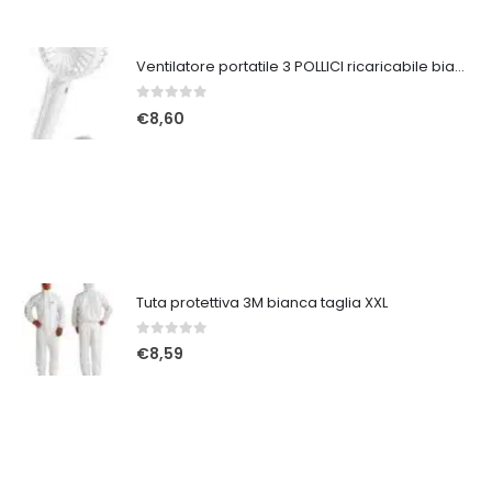
Ventilatore portatile 3 POLLICI ricaricabile bianco
0
Su 5
€
8,60
Tuta protettiva 3M bianca taglia XXL
0
Su 5
€
8,59