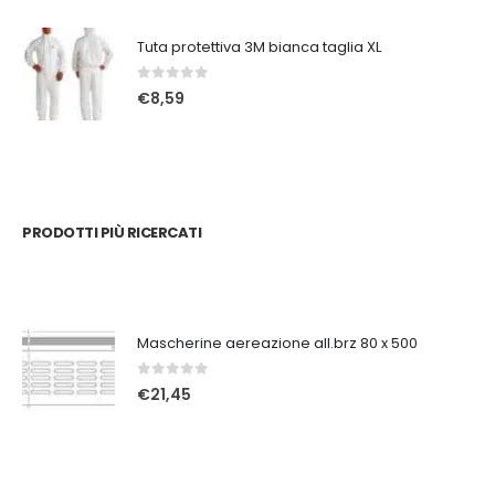
Tuta protettiva 3M bianca taglia XL
0
Su 5
€
8,59
PRODOTTI PIÙ RICERCATI
Mascherine aereazione all.brz 80 x 500
0
Su 5
€
21,45