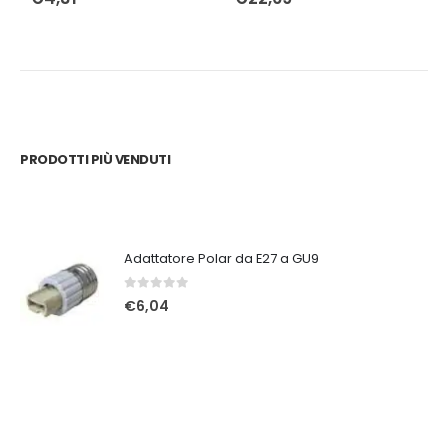
PRODOTTI PIÙ VENDUTI
Adattatore Polar da E27 a GU9
0
Su 5
€
6,04