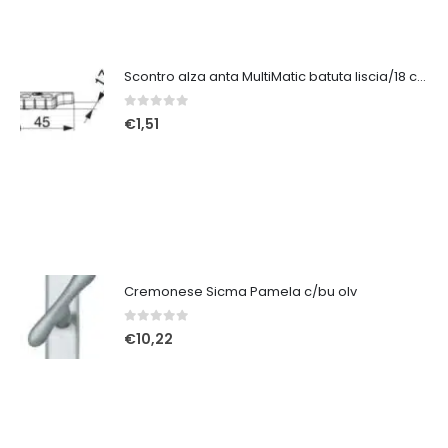
Scontro alza anta MultiMatic batuta liscia/18 con vite inclinata sx 356299
0
Su 5
€
1,51
Cremonese Sicma Pamela c/bu olv
0
Su 5
€
10,22