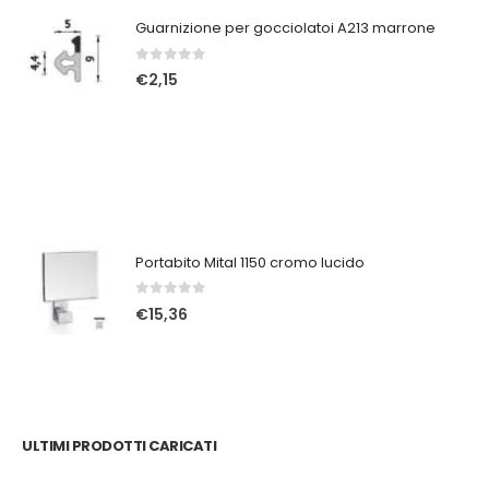
Guarnizione per gocciolatoi A213 marrone
0
Su 5
€
2,15
Portabito Mital 1150 cromo lucido
0
Su 5
€
15,36
ULTIMI PRODOTTI CARICATI