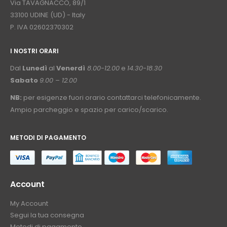
Via TAVAGNACCO, 89/1
33100 UDINE (UD) - Italy
P. IVA 02602370302
I NOSTRI ORARI
­⠀
Dal
Lunedì
al
Venerdì
8.00-12.00
e
14.30-18.30
Sabato
9.00 – 12.00
NB:
per esigenze fuori orario contattarci telefonicamente.
Ampio parcheggio e spazio per carico/scarico.
METODI DI PAGAMENTO
⠀
Account
My Account
Segui la tua consegna
Metodi di pagamento