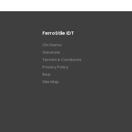
FerroStile IDT
Chi Siamo
Garanzie
Termini e Condizioni
Privacy Policy
Resi
Site Map