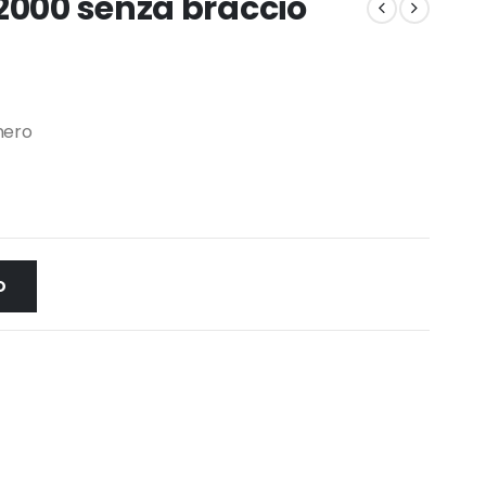
2000 senza braccio
nero
O