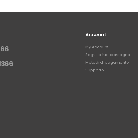
Account
My Account
366
Segui la tua consegna
1366
Metodi di pagamento
Supporto