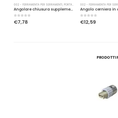
A-FINESTRA
002 - FERRAMENTA PER SERRAMENTI
,
PORTA-FINESTRA
002 - FERRAMENTA PER SER
Angolare chiusura supplementare ARTECH L 185
Angolo cerniera in appoggio con fissaggio battuta dx argento aria 4
Arpioni Omad cm 
0
Su 5
0
Su 5
€
12,59
€
4,31
PRODOTTI P