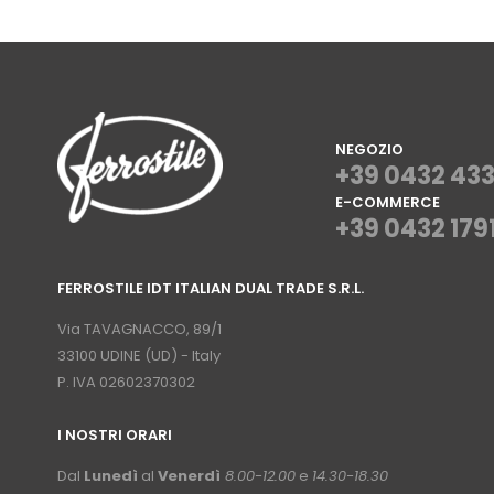
NEGOZIO
+39 0432 43
E-COMMERCE
+39 0432 179
⠀
FERROSTILE IDT ITALIAN DUAL TRADE S.R.L.
⠀
Via TAVAGNACCO, 89/1
33100 UDINE (UD) - Italy
P. IVA 02602370302
I NOSTRI ORARI
­⠀
Dal
Lunedì
al
Venerdì
8.00-12.00
e
14.30-18.30