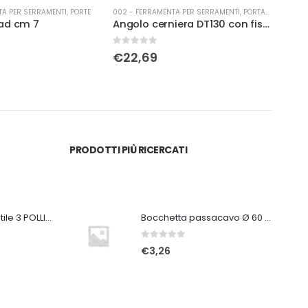
TA PER SERRAMENTI
,
PORTA-FINESTRA
002 - FERRAMENTA PER SERRAMENTI
,
SCURETTI
002 -
Angolo cerniera DT130 con fissaggio battuta 12/18-9 sx
Acc. per catenaccio romano INF/DX SUP/SX neri
0
Su 5
0
Su 
€
6,61
€
7
PRODOTTI PIÙ RICERCATI
Ventilatore portatile 3 POLLICI ricaricabile bianco
Bocchetta passacavo Ø 60 grigio scuro
0
Su 5
€
3,26