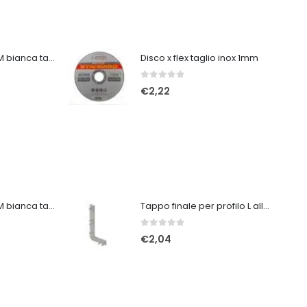
Tuta protettiva 3M bianca taglia XXL
Disco x flex taglio inox 1mm
0
Su 5
€
2,22
Tuta protettiva 3M bianca taglia XL
Tappo finale per profilo L alluminio DX
0
Su 5
€
2,04