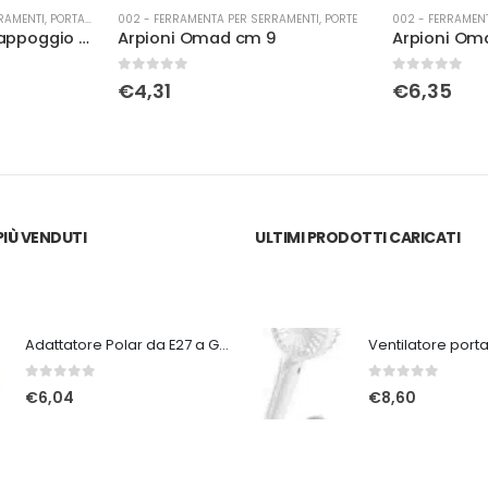
RAMENTI
,
PORTE
002 - FERRAMENTA PER SERRAMENTI
,
PORTE
002 - FERRAMEN
9
Arpioni Omad cm 7
0
Su 5
0
Su 5
€
6,35
€
22,69
IÙ VENDUTI
ULTIMI PRODOTTI CARICATI
Adattatore Polar da E27 a GU9
0
Su 5
0
Su 5
€
6,04
€
8,60