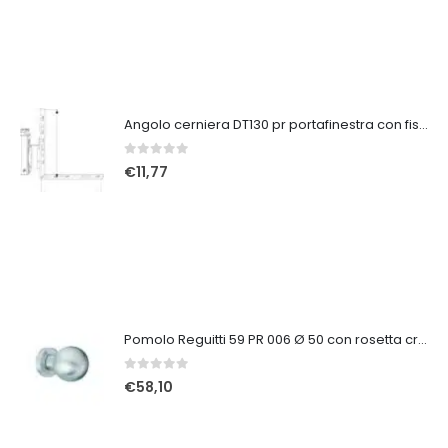
Angolo cerniera DT130 pr portafinestra con fissaggio battuta 12/20-13 sx arg.
0
Su 5
€
11,77
Pomolo Reguitti 59 PR 006 Ø 50 con rosetta cromo satinato
0
Su 5
€
58,10