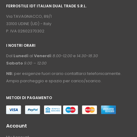
FERROSTILE IDT ITALIAN DUAL TRADE S.R.L.
⠀
Via TAVAGNACCO, 89/1
33100 UDINE (UD) - Italy
P. IVA 02602370302
I NOSTRI ORARI
­⠀
Dal
Lunedì
al
Venerdì
8.00-12.00
e
14.30-18.30
Sabato
9.00 – 12.00
NB:
per esigenze fuori orario contattarci telefonicamente.
Ampio parcheggio e spazio per carico/scarico.
METODI DI PAGAMENTO
⠀
Account