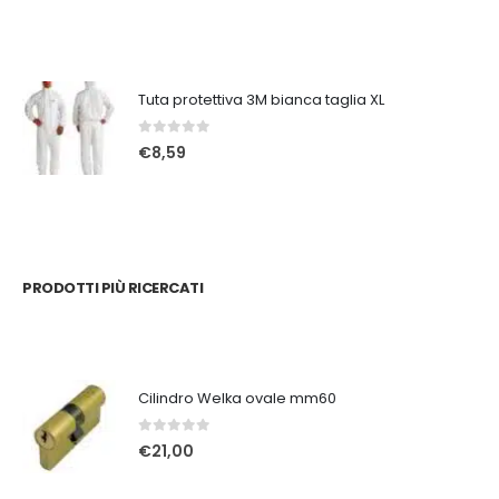
Tuta protettiva 3M bianca taglia XL
0
Su 5
€
8,59
PRODOTTI PIÙ RICERCATI
Cilindro Welka ovale mm60
0
Su 5
€
21,00