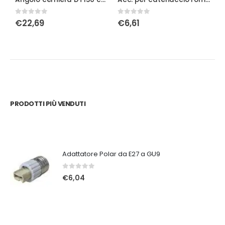
0
Su 5
0
Su 5
0
€
22,69
€
6,61
PRODOTTI PIÙ VENDUTI
Adattatore Polar da E27 a GU9
0
Su 5
€
6,04