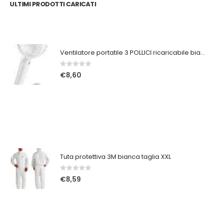
ULTIMI PRODOTTI CARICATI
Ventilatore portatile 3 POLLICI ricaricabile bianco
0
Su 5
€
8,60
Tuta protettiva 3M bianca taglia XXL
0
Su 5
€
8,59