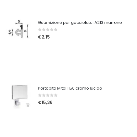
Guarnizione per gocciolatoi A213 marrone
0
Su 5
€
2,15
Portabito Mital 1150 cromo lucido
0
Su 5
€
15,36