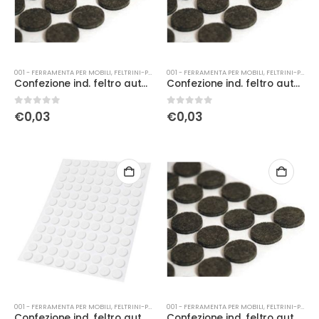
001 - FERRAMENTA PER MOBILI
,
FELTRINI-PATTINI
001 - FERRAMENTA PER MOBILI
,
FELTRINI-PATTINI
Confezione ind. feltro autoad. Ø18 marrone
Confezione ind. feltro autoad. Ø20 marrone
0
Su 5
0
Su 5
€
0,03
€
0,03
001 - FERRAMENTA PER MOBILI
,
FELTRINI-PATTINI
001 - FERRAMENTA PER MOBILI
,
FELTRINI-PATTINI
Confezione ind. feltro autoad. Ø22 bianco
Confezione ind. feltro autoad. Ø22 marrone