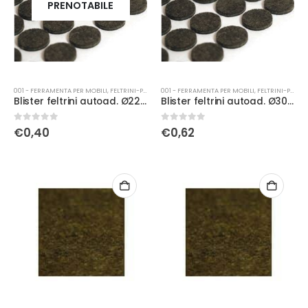
PRENOTABILE
001 - FERRAMENTA PER MOBILI
,
FELTRINI-PATTINI
001 - FERRAMENTA PER MOBILI
,
FELTRINI-PATTINI
Blister feltrini autoad. Ø22 bianco
Blister feltrini autoad. Ø30 bianco
0
Su 5
0
Su 5
€
0,40
€
0,62