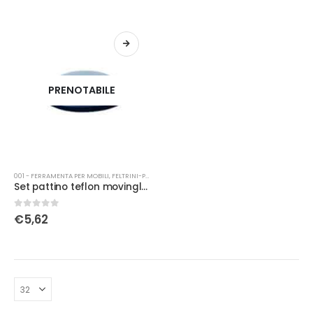
PRENOTABILE
001 - FERRAMENTA PER MOBILI
,
FELTRINI-PATTINI
Set pattino teflon movinglass Ø 63
0
Su 5
€
5,62