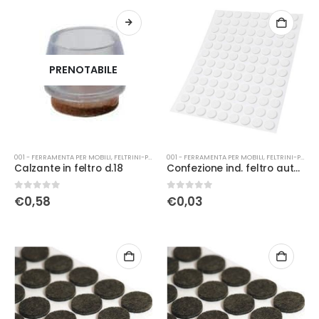
PRENOTABILE
001 - FERRAMENTA PER MOBILI
,
FELTRINI-PATTINI
001 - FERRAMENTA PER MOBILI
,
FELTRINI-PATTINI
Calzante in feltro d.18
Confezione ind. feltro autoad. Ø18 bianco
0
Su 5
0
Su 5
€
0,58
€
0,03