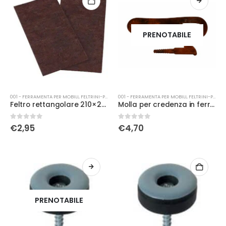
PRENOTABILE
001 - FERRAMENTA PER MOBILI
,
FELTRINI-PATTINI
001 - FERRAMENTA PER MOBILI
,
FELTRINI-PATTINI
Feltro rettangolare 210×297 marrone
Molla per credenza in ferro antico 100×25
0
Su 5
0
Su 5
€
2,95
€
4,70
PRENOTABILE