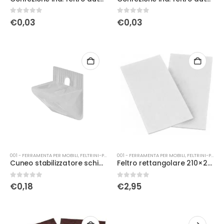
0
Su 5
0
Su 5
€
0,03
€
0,03
001 - FERRAMENTA PER MOBILI
,
FELTRINI-PATTINI
001 - FERRAMENTA PER MOBILI
,
FELTRINI-PATTINI
Cuneo stabilizzatore schienale mobili
Feltro rettangolare 210×297 bianco
0
Su 5
0
Su 5
€
0,18
€
2,95