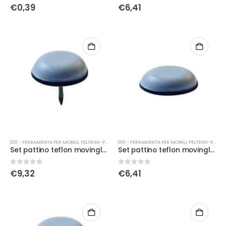
0
Su 5
0
Su 5
€
0,39
€
6,41
001 - FERRAMENTA PER MOBILI
,
FELTRINI-PATTINI
001 - FERRAMENTA PER MOBILI
,
FELTRINI-PATTINI
Set pattino teflon movinglass Ø 20 con chiodo
Set pattino teflon movinglass Ø 25
0
Su 5
0
Su 5
€
9,32
€
6,41