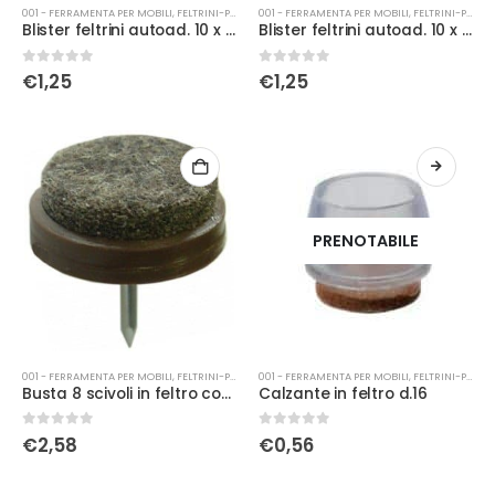
001 - FERRAMENTA PER MOBILI
,
FELTRINI-PATTINI
001 - FERRAMENTA PER MOBILI
,
FELTRINI-PATTINI
Blister feltrini autoad. 10 x 10 bianco
Blister feltrini autoad. 10 x 10 marrone
0
Su 5
0
Su 5
€
1,25
€
1,25
PRENOTABILE
001 - FERRAMENTA PER MOBILI
,
FELTRINI-PATTINI
001 - FERRAMENTA PER MOBILI
,
FELTRINI-PATTINI
Busta 8 scivoli in feltro con chiodo marrone d.28
Calzante in feltro d.16
0
Su 5
0
Su 5
€
2,58
€
0,56