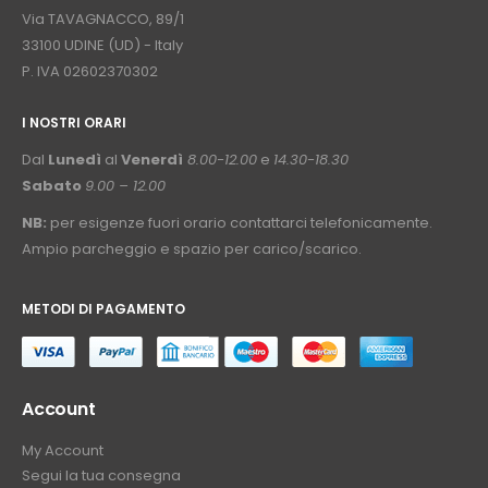
Via TAVAGNACCO, 89/1
33100 UDINE (UD) - Italy
P. IVA 02602370302
I NOSTRI ORARI
­⠀
Dal
Lunedì
al
Venerdì
8.00-12.00
e
14.30-18.30
Sabato
9.00 – 12.00
NB:
per esigenze fuori orario contattarci telefonicamente.
Ampio parcheggio e spazio per carico/scarico.
METODI DI PAGAMENTO
⠀
Account
My Account
Segui la tua consegna