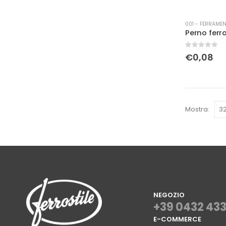
001 - FERRAMEN
Perno ferro
0
Su 5
€
0,08
Mostra:
NEGOZIO
+39 0432 43
E-COMMERCE