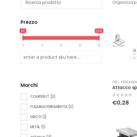
Organizza p
Prezzo
€0
€15
0
4
8
11
15
001 - FERRAMEN
Marchi
COMFERUT
(3)
0
Su 5
€
0,28
ITALIANA FERRAMENTA
(2)
MACO
(1)
MITAL
(1)
octopus
(3)