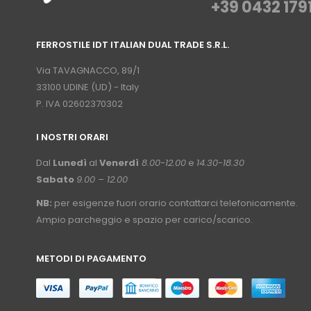
+39 0432 179
⠀
FERROSTILE IDT ITALIAN DUAL TRADE S.R.L.
⠀
Via TAVAGNACCO, 89/1
33100 UDINE (UD) - Italy
P. IVA 02602370302
I NOSTRI ORARI
­⠀
Dal
Lunedì
al
Venerdì
8.00-12.00
e
14.30-18.30
Sabato
9.00 – 12.00
NB:
per esigenze fuori orario contattarci telefonicamente.
Ampio parcheggio e spazio per carico/scarico.
METODI DI PAGAMENTO
⠀