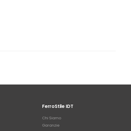
FerroStile IDT
Chi Siamo
Garanzie