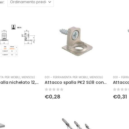
er:
TA PER MOBILI
,
MENSOLE
001 - FERRAMENTA PER MOBILI
,
MENSOLE
001 - FERR
Attacco spalla nichelato 12,5 foro euro
Attacco spalla PK2 SL18 con vite 4×16
0
Su 5
0
Su 5
€
0,28
€
0,31