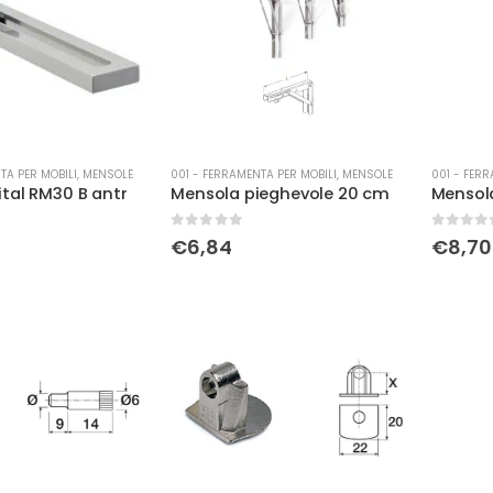
TA PER MOBILI
,
MENSOLE
001 - FERRAMENTA PER MOBILI
,
MENSOLE
001 - FERR
tal RM30 B antr
Mensola pieghevole 20 cm
Mensol
0
Su 5
0
Su 5
€
6,84
€
8,70