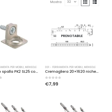
Mostra:
PRENOTABILE
AMENTA PER MOBILI
,
MENSOLE
001 - FERRAMENTA PER MOBILI
,
MENSOLE
Attacco spalla PK2 SL25 con vite 4×16
Cremagliera 20×1620 nichelata
0
Su 5
€
7,99