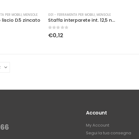
TA PER MOBILI
,
MENSOLE
001 - FERRAMENTA PER MOBILI
,
MENSOLE
 liscio D.5 zincato
Staffa interparete int. 12,5 nichel sp.25
0
Su 5
€
0,12
Account
My Account
366
Segui la tua consegna