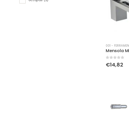
001 - FERRAMEN
Mensola Mi
0
Su 5
€
14,82