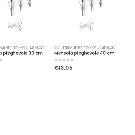
AMENTA PER MOBILI
,
MENSOLE
001 - FERRAMENTA PER MOBILI
,
MENSOLE
a pieghevole 30 cm
Mensola pieghevole 40 cm
0
Su 5
€
13,05