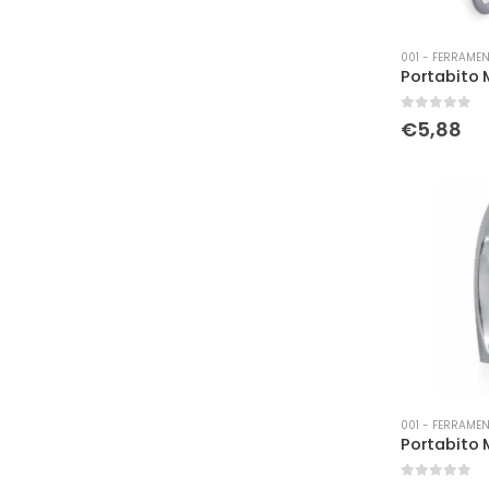
001 - FERRAMEN
0
Su 5
€
5,88
001 - FERRAMEN
Portabito M
0
Su 5