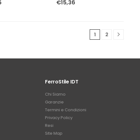
5
€
15,36
1
2
FerroStile IDT
Chi Siamo
Garanzie
Termini e Condizioni
Privacy Policy
Resi
Site Map