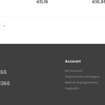
€
11,19
€
10,9
Account
My Account
366
Segui la tua consegna
1366
Metodi di pagamento
Supporto