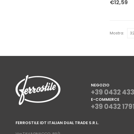
€
12,59
Mostra:
NEGOZIO
+39 0432 43
E-COMMERCE
+39 0432 179
⠀
FERROSTILE IDT ITALIAN DUAL TRADE S.R.L.
⠀
Via TAVAGNACCO, 89/1