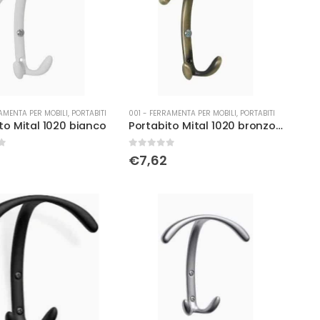
AMENTA PER MOBILI
,
PORTABITI
001 - FERRAMENTA PER MOBILI
,
PORTABITI
to Mital 1020 bianco
Portabito Mital 1020 bronzo opaco
0
Su 5
€
7,62