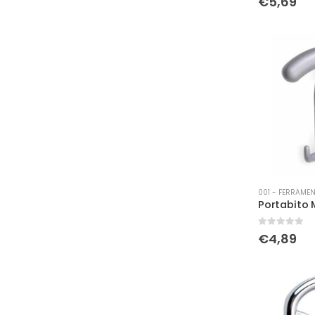
€
5,69
001 - FERRAMEN
0
Su 5
€
4,89