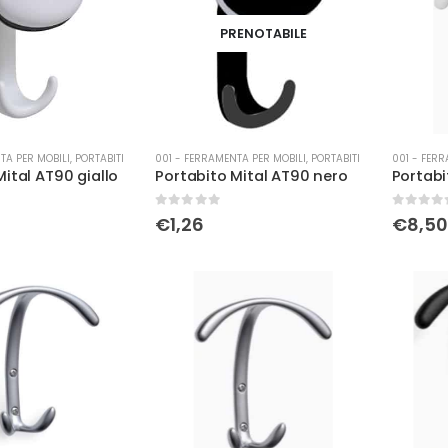
PRENOTABILE
TA PER MOBILI
,
PORTABITI
001 - FERRAMENTA PER MOBILI
,
PORTABITI
001 - FERR
Mital AT90 giallo
Portabito Mital AT90 nero
Portabi
0
Su 5
0
Su 5
€
1,26
€
8,50