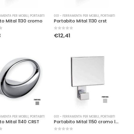
AMENTA PER MOBILI
,
PORTABITI
001 - FERRAMENTA PER MOBILI
,
PORTABITI
to Mital 1130 cromo
Portabito Mital 1130 crst
0
Su 5
3
€
12,41
AMENTA PER MOBILI
,
PORTABITI
001 - FERRAMENTA PER MOBILI
,
PORTABITI
to Mital 1140 CRST
Portabito Mital 1150 cromo lucido
0
Su 5