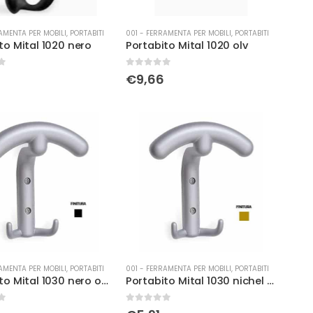
AMENTA PER MOBILI
,
PORTABITI
001 - FERRAMENTA PER MOBILI
,
PORTABITI
to Mital 1020 nero
Portabito Mital 1020 olv
0
Su 5
€
9,66
AMENTA PER MOBILI
,
PORTABITI
001 - FERRAMENTA PER MOBILI
,
PORTABITI
Portabito Mital 1030 nero opaco
Portabito Mital 1030 nichel opaco
0
Su 5