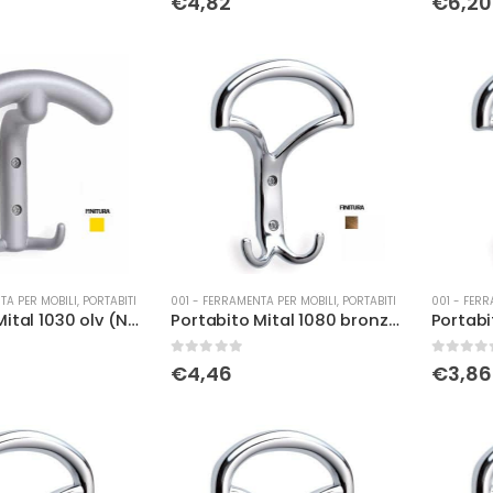
€
4,82
€
6,20
TA PER MOBILI
,
PORTABITI
001 - FERRAMENTA PER MOBILI
,
PORTABITI
001 - FERR
Portabito Mital 1030 olv (NON PIU' IN PRODUZIONE)
Portabito Mital 1080 bronzo sfumato
Portabi
0
Su 5
0
Su 5
€
4,46
€
3,86