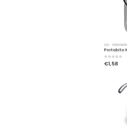
001 - FERRAMEN
Portabito 
0
Su 5
€
1,58