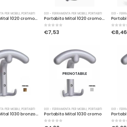
TA PER MOBILI
,
PORTABITI
001 - FERRAMENTA PER MOBILI
,
PORTABITI
001 - FERR
Portabito Mital 1020 cromo lucido
Portabito Mital 1020 cromo opaco
Portabi
0
Su 5
0
Su 5
€
7,53
€
8,46
PRENOTABILE
TA PER MOBILI
,
PORTABITI
001 - FERRAMENTA PER MOBILI
,
PORTABITI
001 - FERR
Portabito Mital 1030 bronzo sfumato
Portabito Mital 1030 cromo
0
Su 5
0
Su 5