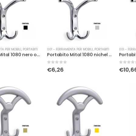
TA PER MOBILI
,
PORTABITI
001 - FERRAMENTA PER MOBILI
,
PORTABITI
001 - FERR
Portabito Mital 1080 nero opaco
Portabito Mital 1080 nichel opaco
0
Su 5
0
Su 5
€
6,26
€
10,6