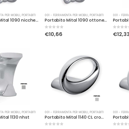
TA PER MOBILI
,
PORTABITI
001 - FERRAMENTA PER MOBILI
,
PORTABITI
001 - FERR
Portabito Mital 1090 nicchel opaco
Portabito Mital 1090 ottone lucido
Portabi
0
Su 5
0
Su 5
€
10,66
€
12,3
TA PER MOBILI
,
PORTABITI
001 - FERRAMENTA PER MOBILI
,
PORTABITI
001 - FERR
ital 1130 nhst
Portabito Mital 1140 CL cromo lucido
Portabi
0
Su 5
0
Su 5