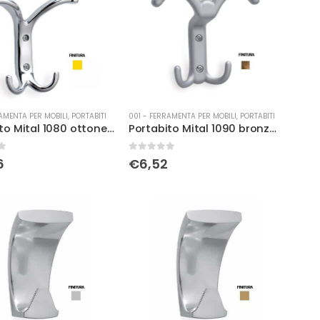
AMENTA PER MOBILI
,
PORTABITI
001 - FERRAMENTA PER MOBILI
,
PORTABITI
Portabito Mital 1080 ottone lucido
Portabito Mital 1090 bronzo sfumato
0
Su 5
6
€
6,52