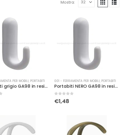
Mostra:
AMENTA PER MOBILI
,
PORTABITI
001 - FERRAMENTA PER MOBILI
,
PORTABITI
Portabiti grigio GA98 in resina
Portabiti NERO GA98 in resina
0
Su 5
€
1,48