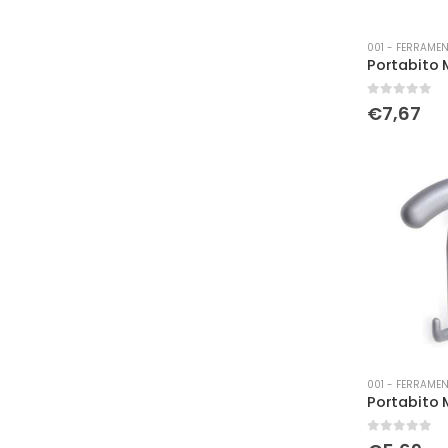
001 - FERRAMEN
0
Su 5
€
7,67
001 - FERRAMEN
0
Su 5