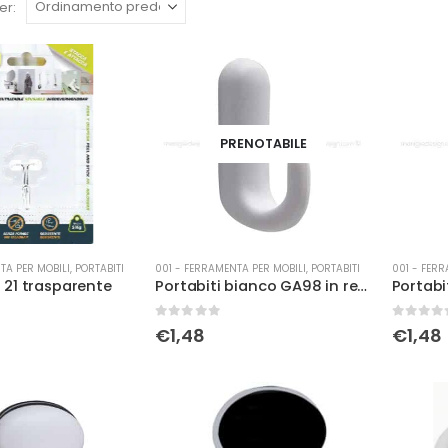
er:
PRENOTABILE
TA PER MOBILI
,
PORTABITI
001 - FERRAMENTA PER MOBILI
,
PORTABITI
001 - FERR
21 trasparente
Portabiti bianco GA98 in resina
0
Su 5
0
Su 5
€
1,48
€
1,48