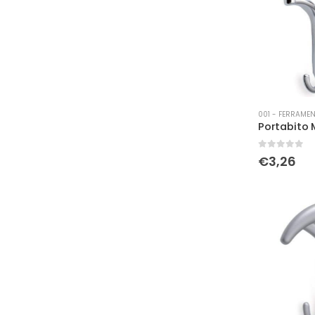
001 - FERRAMEN
0
Su 5
€
3,26