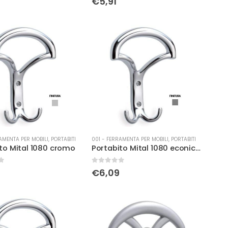
€
5,91
AMENTA PER MOBILI
,
PORTABITI
001 - FERRAMENTA PER MOBILI
,
PORTABITI
to Mital 1080 cromo
Portabito Mital 1080 econichel
0
Su 5
€
6,09