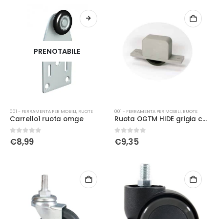
PRENOTABILE
001 - FERRAMENTA PER MOBILI
,
RUOTE
001 - FERRAMENTA PER MOBILI
,
RUOTE
Carrello1 ruota omge
Ruota OGTM HIDE grigia con alette spessore 22
0
Su 5
0
Su 5
€
8,99
€
9,35