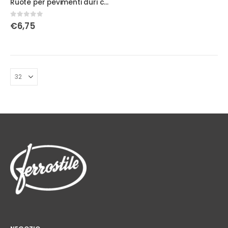
Ruote per pevimenti duri con copertura in pvc
0
Su 5
€
6,75