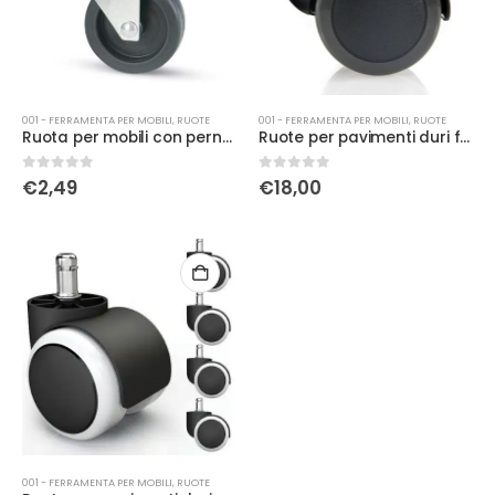
001 - FERRAMENTA PER MOBILI
,
RUOTE
001 - FERRAMENTA PER MOBILI
,
RUOTE
Ruota per mobili con perno filettato M10 diametro 40 mm
Ruote per pavimenti duri filettatura M10
0
Su 5
0
Su 5
€
2,49
€
18,00
001 - FERRAMENTA PER MOBILI
,
RUOTE