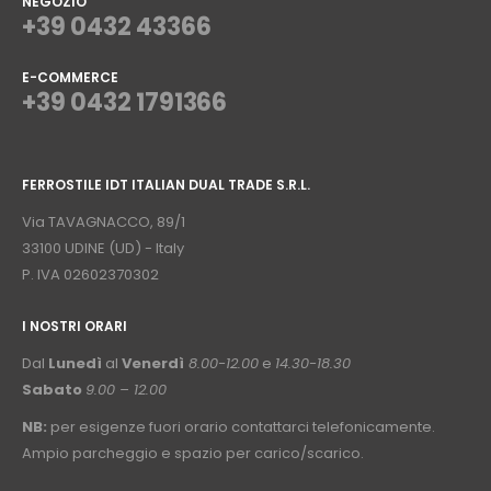
NEGOZIO
+39 0432 43366
E-COMMERCE
+39 0432 1791366
⠀
FERROSTILE IDT ITALIAN DUAL TRADE S.R.L.
⠀
Via TAVAGNACCO, 89/1
33100 UDINE (UD) - Italy
P. IVA 02602370302
I NOSTRI ORARI
­⠀
Dal
Lunedì
al
Venerdì
8.00-12.00
e
14.30-18.30
Sabato
9.00 – 12.00
NB:
per esigenze fuori orario contattarci telefonicamente.
Ampio parcheggio e spazio per carico/scarico.