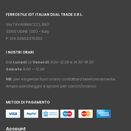
⠀
FERROSTILE IDT ITALIAN DUAL TRADE S.R.L.
⠀
Via TAVAGNACCO, 89/1
33100 UDINE (UD) - Italy
P. IVA 02602370302
I NOSTRI ORARI
­⠀
Dal
Lunedì
al
Venerdì
8.00-12.00
e
14.30-18.30
Sabato
9.00 – 12.00
NB:
per esigenze fuori orario contattarci telefonicamente.
Ampio parcheggio e spazio per carico/scarico.
METODI DI PAGAMENTO
⠀
Account