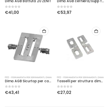
Dima AGB Battuta 20 ZENIT
Dima AGB cerniera/supp for
0
Su 5
0
Su 5
€
41,00
€
53,97
002 - FERRAMENTA PER SERRAMENTI
,
DIMA
002 - FERRAMENTA PER SERRAMENTI
,
DIMA
Dima AGB Sicurtop per catenaccio e nottolino
Tasselli per struttura dima doppio Ø34 Aria 4 Battuta 18 Interasse 13
0
Su 5
0
Su 5
€
43,41
€
27,02