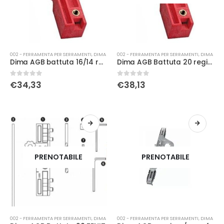
002 - FERRAMENTA PER SERRAMENTI
,
DIMA
002 - FERRAMENTA PER SERRAMENTI
,
DIMA
Dima AGB battuta 16/14 registrabile 4d
Dima AGB Battuta 20 registrabile
0
Su 5
0
Su 5
€
34,33
€
38,13
PRENOTABILE
PRENOTABILE
002 - FERRAMENTA PER SERRAMENTI
,
DIMA
002 - FERRAMENTA PER SERRAMENTI
,
DIMA