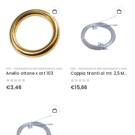
002 - FERRAMENTA PER SERRAMENTI
,
GARAGE
002 - FERRAMENTA PER SERRAMENTI
,
GARAGE
Anello ottone x art 103
Coppia tiranti al mt. 2,5 M&T
0
Su 5
0
Su 5
€
3,46
€
15,66