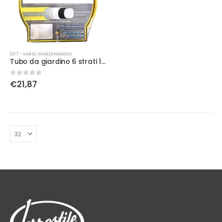
007 - VARIE
,
GIARDINAGGIO
Tubo da giardino 6 strati 15 mt
0
Su 5
€
21,87