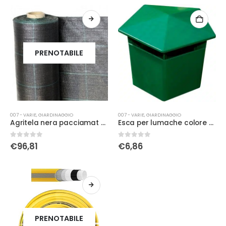
PRENOTABILE
007 - VARIE
,
GIARDINAGGIO
007 - VARIE
,
GIARDINAGGIO
Agritela nera pacciamat h1.05x100mt
Esca per lumache colore verde
0
Su 5
0
Su 5
€
96,81
€
6,86
PRENOTABILE