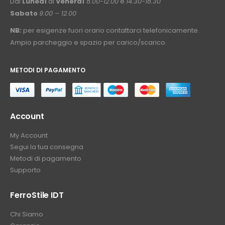
Dal
Lunedì
al
Venerdì
8.00-12.00
e
14.30-18.30
Sabato
9.00 – 12.00
NB:
per esigenze fuori orario contattarci telefonicamente.
Ampio parcheggio e spazio per carico/scarico.
METODI DI PAGAMENTO
⠀
Account
My Account
Segui la tua consegna
Metodi di pagamento
Supporto
FerroStile IDT
Chi Siamo