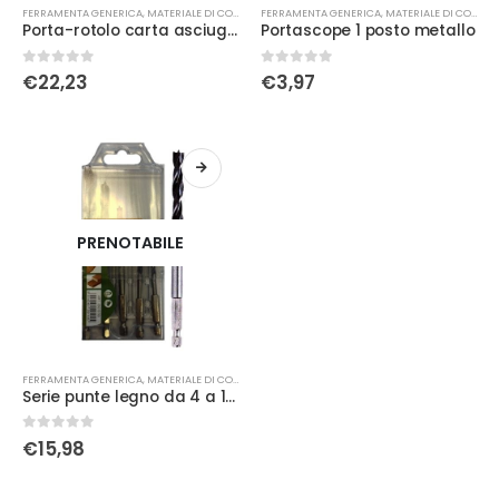
FERRAMENTA GENERICA
,
MATERIALE DI CONSUMO
FERRAMENTA GENERICA
,
MATERIALE DI CONSUMO
Porta-rotolo carta asciugamani da muro con fermo
Portascope 1 posto metallo
0
Su 5
0
Su 5
€
22,23
€
3,97
PRENOTABILE
FERRAMENTA GENERICA
,
MATERIALE DI CONSUMO
Serie punte legno da 4 a 10 mm attacco esagonale
0
Su 5
€
15,98