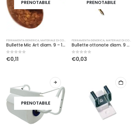
PRENOTABILE
PRENOTABILE
FERRAMENTA GENERICA
,
MATERIALE DI CONSUMO
FERRAMENTA GENERICA
,
MATERIALE DI CONSUMO
Bullette Mic Art diam. 9 – 1/3 ferro brz
Bullette ottonate diam. 9 – 1/3
0
Su 5
0
Su 5
€
0,11
€
0,03
PRENOTABILE