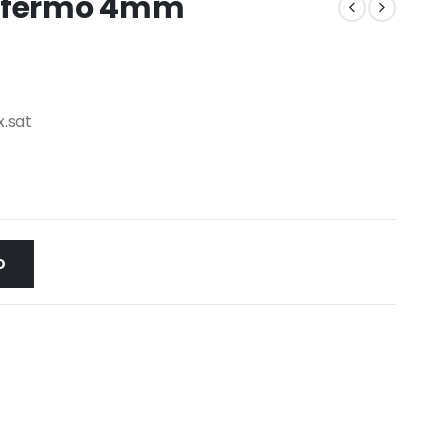
X fermo 4mm
.sat
O