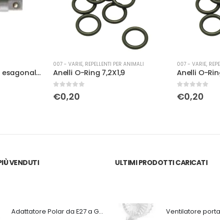
007 - VARIE
,
REPELLENTI PER ANIMALI
007 - VARIE
,
REPE
Adattatore Fermec esagonale 1/4
Anelli O-Ring 7,2X1,9
Anelli O-Rin
0
Su 5
0
Su 5
€
0,20
€
0,20
IÙ VENDUTI
ULTIMI PRODOTTI CARICATI
Adattatore Polar da E27 a GU9