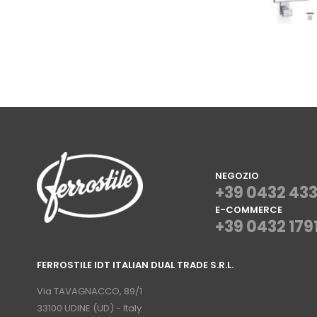
NEGOZIO
+39 0432 43
E-COMMERCE
+39 0432 179
⠀
FERROSTILE IDT ITALIAN DUAL TRADE S.R.L.
⠀
Via TAVAGNACCO, 89/1
33100 UDINE (UD) - Italy