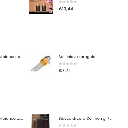
0
Su 5
€
10,44
Tuta protettiva 3M bianca taglia XXL
Set chiavi a brugola
0
Su 5
€
7,71
Tuta protettiva 3M bianca taglia XL
Stucco di cera Collmon g. 7 macore