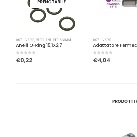
PRENOTABILE
007 - VARIE
,
REPELLENTI PER ANIMALI
007 - VARIE
Angolare per scaffalatura grigio 2Mt 35×35
Anelli O-Ring 15,1X2,7
0
Su 5
0
Su 5
€
0,22
€
4,04
PRODOTTI P