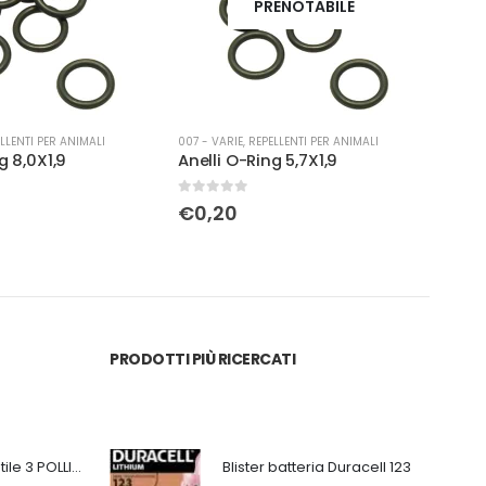
PRENOTABILE
LLENTI PER ANIMALI
007 - VARIE
,
REPELLENTI PER ANIMALI
007 -
g 8,0X1,9
Anelli O-Ring 5,7X1,9
0
Su 5
0
Su 
€
0,20
€
7
PRODOTTI PIÙ RICERCATI
Ventilatore portatile 3 POLLICI ricaricabile bianco
Blister batteria Duracell 123