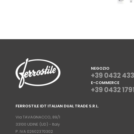
NEGOZIO
+39 0432 43
E-COMMERCE
+39 0432 179
⠀
FERROSTILE IDT ITALIAN DUAL TRADE S.R.L.
⠀
Via TAVAGNACCO, 89/1
33100 UDINE (UD) - Italy
P. IVA 02602370302