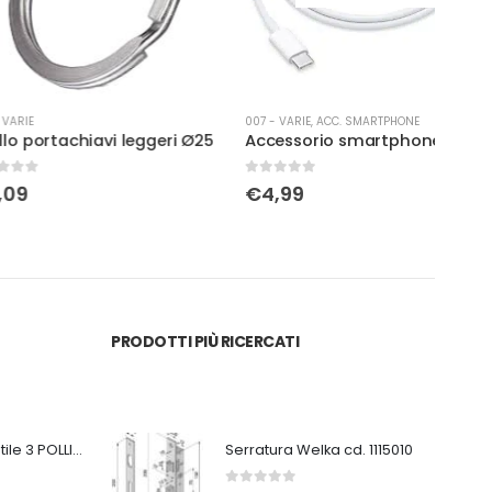
007 - VARIE
,
ACC. SMARTPHONE
007 -
achiavi leggeri Ø25
Accessorio smartphone cavo apple iPhone
0
Su 5
0
Su 
€
4,99
€
9
PRODOTTI PIÙ RICERCATI
Ventilatore portatile 3 POLLICI ricaricabile bianco
Serratura Welka cd. 1115010