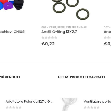
007 - VARIE
,
REPELLENTI PER ANIMALI
007 - VARIE
CHIUSI
Anelli O-Ring 13X2,7
Anello port
0
Su 5
0
Su 5
€
0,22
€
0,09
IÙ VENDUTI
ULTIMI PRODOTTI CARICATI
Adattatore Polar da E27 a GU9