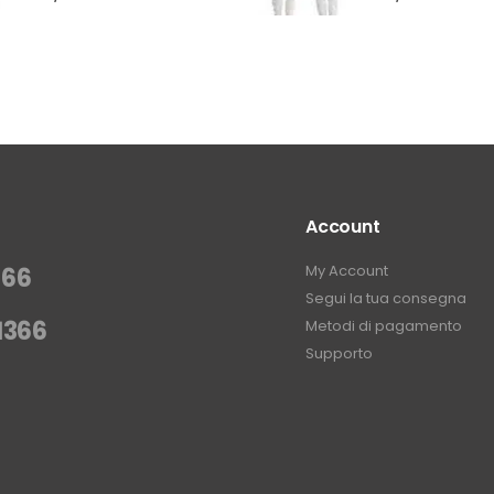
Account
My Account
366
Segui la tua consegna
1366
Metodi di pagamento
Supporto