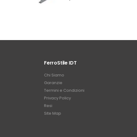
FerroStile IDT
Chi Siamo
Garanzie
Termini e Condizioni
Privacy Policy
Resi
Site Map