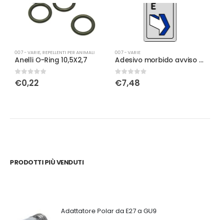
007 - VARIE
,
REPELLENTI PER ANIMALI
007 - VARIE
00
Anelli O-Ring 10,5X2,7
Adesivo morbido avviso per porte Tirare
0
Su 5
0
Su 5
0
€
0,22
€
7,48
PRODOTTI PIÙ VENDUTI
Adattatore Polar da E27 a GU9