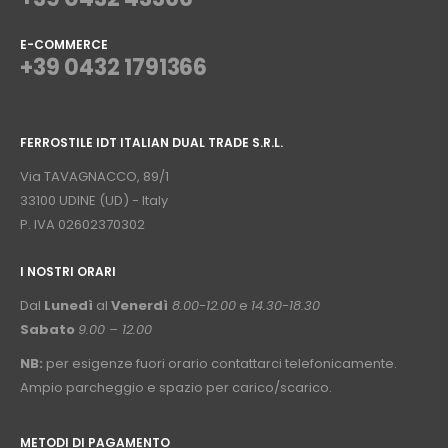
E-COMMERCE
+39 0432 1791366
⠀
FERROSTILE IDT ITALIAN DUAL TRADE S.R.L.
⠀
Via TAVAGNACCO, 89/1
33100 UDINE (UD) - Italy
P. IVA 02602370302
I NOSTRI ORARI
­⠀
Dal
Lunedì
al
Venerdì
8.00-12.00
e
14.30-18.30
Sabato
9.00 – 12.00
NB:
per esigenze fuori orario contattarci telefonicamente.
Ampio parcheggio e spazio per carico/scarico.
METODI DI PAGAMENTO