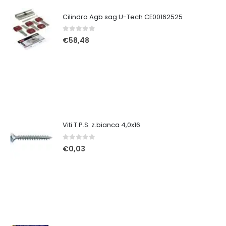
Cilindro Agb sag U-Tech CE00162525
0
Su 5
€
58,48
Viti T.P.S. z.bianca 4,0x16
0
Su 5
€
0,03