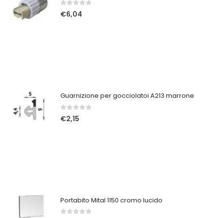
0
Su 5
€
6,04
Guarnizione per gocciolatoi A213 marrone
0
Su 5
€
2,15
Portabito Mital 1150 cromo lucido