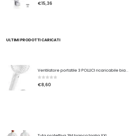
0
Su 5
€
15,36
ULTIMI PRODOTTI CARICATI
Ventilatore portatile 3 POLLICI ricaricabile bianco
0
Su 5
€
8,60
Tuta protettiva 3M bianca taglia XXL