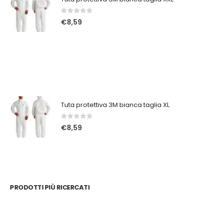
0
Su 5
€
8,59
Tuta protettiva 3M bianca taglia XL
0
Su 5
€
8,59
PRODOTTI PIÙ RICERCATI