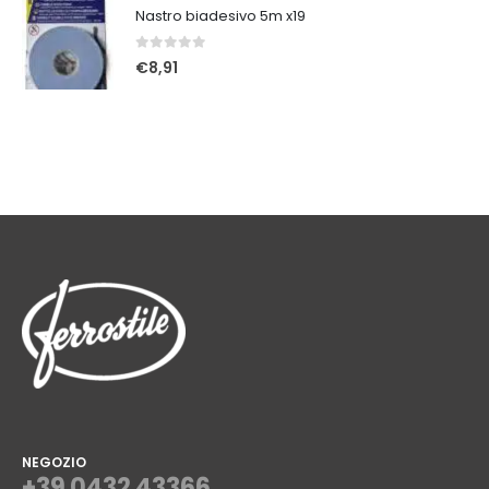
Nastro biadesivo 5m x19
0
Su 5
€
8,91
NEGOZIO
+39 0432 43366