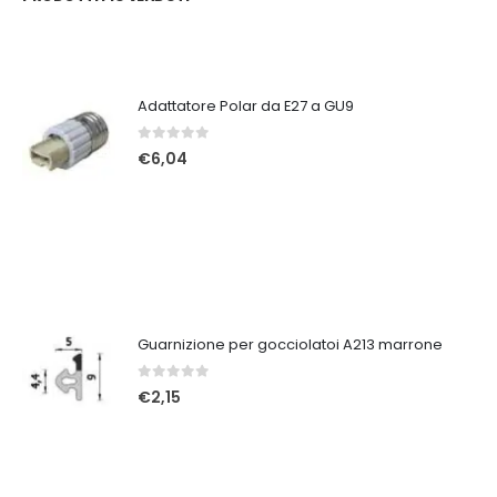
Adattatore Polar da E27 a GU9
0
Su 5
€
6,04
Guarnizione per gocciolatoi A213 marrone
0
Su 5
€
2,15