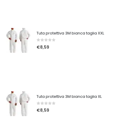
Tuta protettiva 3M bianca taglia XXL
0
Su 5
€
8,59
Tuta protettiva 3M bianca taglia XL
0
Su 5
€
8,59