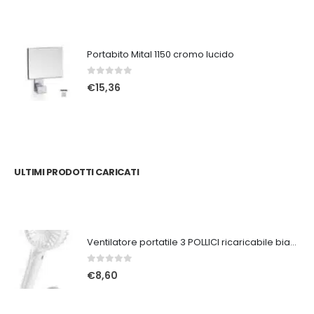
Portabito Mital 1150 cromo lucido
0
Su 5
€
15,36
ULTIMI PRODOTTI CARICATI
Ventilatore portatile 3 POLLICI ricaricabile bianco
0
Su 5
€
8,60