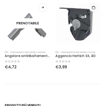
PRENOTABILE
001 - FERRAMENTA PER MOBILI
,
PIEDINI
001 - FERRAMENTA PER MOBILI
,
GUIDE
Angolare antiribaltamento con piolo d.22 nero
Aggancio Hettich SX, 4D
0
Su 5
0
Su 5
€
4,72
€
3,99
PRODOTTI PIÙ VENDUTI