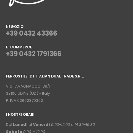
NEGOZIO
+39 0432 43366
E-COMMERCE
+39 0432 1791366
⠀
FERROSTILE IDT ITALIAN DUAL TRADE S.R.L.
⠀
Via TAVAGNACCO, 89/1
33100 UDINE (UD) - Italy
P. IVA 02602370302
I NOSTRI ORARI
­⠀
Dal
Lunedì
al
Venerdì
8.00-12.00
e
14.30-18.30
Sabato
9.00 – 12.00