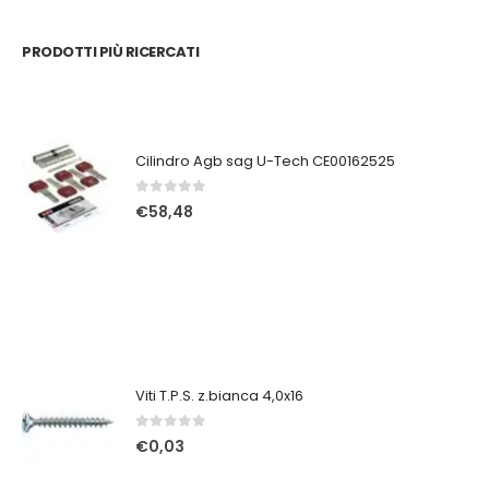
PRODOTTI PIÙ RICERCATI
Cilindro Agb sag U-Tech CE00162525
0
Su 5
€
58,48
Viti T.P.S. z.bianca 4,0x16
0
Su 5
€
0,03