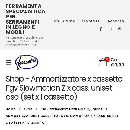
FERRAMENTA
SPECIALISTICA
PER
SERRAMENTI
Chi Siamo
Contatti
Accesso
IN LEGNO E
MOBILI
Ferramenta a Udine con
più di 15.000 articoli |
Ordine minimo 10€
Cart
0
€
0,00
Shop - Ammortizzatore x cassetto
Fgv Slowmotion Z x cass. uniset
dso (set x 1 cassetto)
HOME
SHOP
001 - FERRAMENTA PER MOBILI
,
GUIDE
AMMORTIZZATORE X CASSETTO FGV SLOWMOTION Z X CASS. UNISET
DSO (SET X 1 CASSETTO)