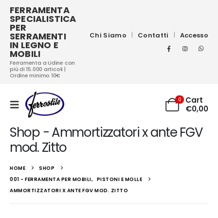
FERRAMENTA
SPECIALISTICA
PER
SERRAMENTI
Chi Siamo
Contatti
Accesso
IN LEGNO E
MOBILI
Ferramenta a Udine con
più di 15.000 articoli |
Ordine minimo 10€
Cart
0
€
0,00
Shop - Ammortizzatori x ante FGV
mod. Zitto
HOME
SHOP
001 - FERRAMENTA PER MOBILI
,
PISTONI E MOLLE
AMMORTIZZATORI X ANTE FGV MOD. ZITTO