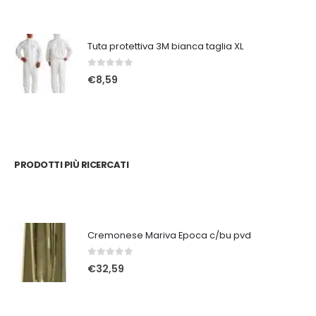
Tuta protettiva 3M bianca taglia XL
0
Su 5
€
8,59
PRODOTTI PIÙ RICERCATI
Cremonese Mariva Epoca c/bu pvd
0
Su 5
€
32,59