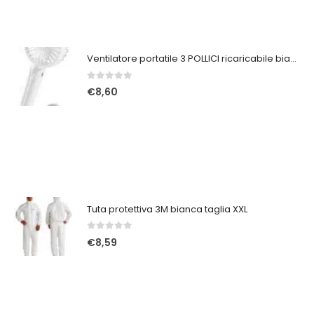
Ventilatore portatile 3 POLLICI ricaricabile bianco
0
Su 5
€
8,60
Tuta protettiva 3M bianca taglia XXL
0
Su 5
€
8,59