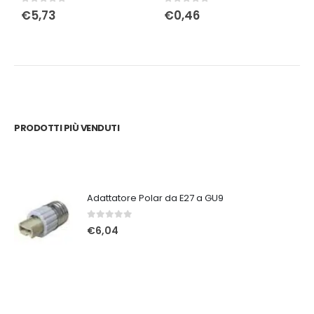
0
Su 5
0
Su 5
0
€
5,73
€
0,46
PRODOTTI PIÙ VENDUTI
Adattatore Polar da E27 a GU9
0
Su 5
€
6,04