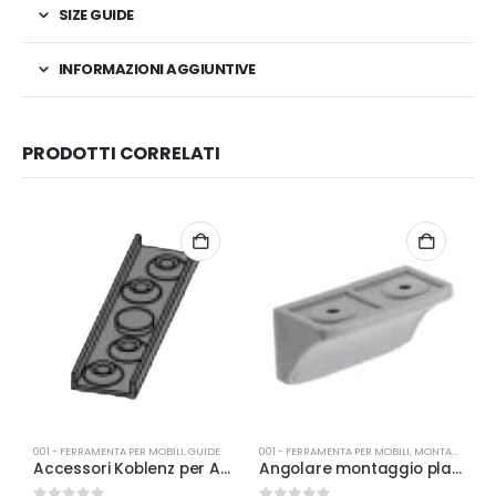
SIZE GUIDE
INFORMAZIONI AGGIUNTIVE
PRODOTTI CORRELATI
001 - FERRAMENTA PER MOBILI
,
GUIDE
001 - FERRAMENTA PER MOBILI
,
MONTARMADI
0
Accessori Koblenz per Ant.pieg.Libro pattino inferiore
Angolare montaggio plastica bianco c/tappo
A