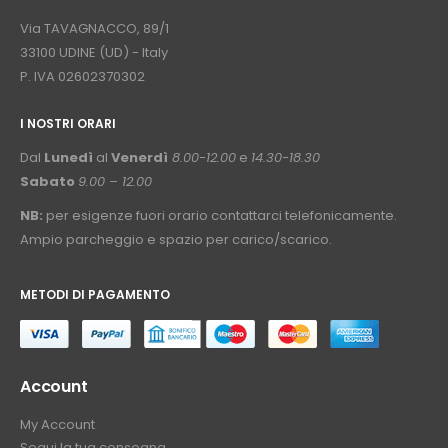
⠀
Via TAVAGNACCO, 89/1
33100 UDINE (UD) - Italy
P. IVA 02602370302
I NOSTRI ORARI
­⠀
Dal
Lunedì
al
Venerdì
8.00-12.00
e
14.30-18.30
Sabato
9.00 – 12.00
NB:
per esigenze fuori orario contattarci telefonicamente.
Ampio parcheggio e spazio per carico/scarico.
METODI DI PAGAMENTO
⠀
Account
My Account
Segui la tua consegna