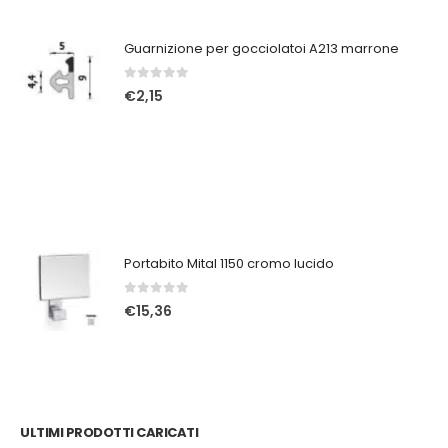
Guarnizione per gocciolatoi A213 marrone
0
Su 5
€
2,15
Portabito Mital 1150 cromo lucido
0
Su 5
€
15,36
ULTIMI PRODOTTI CARICATI