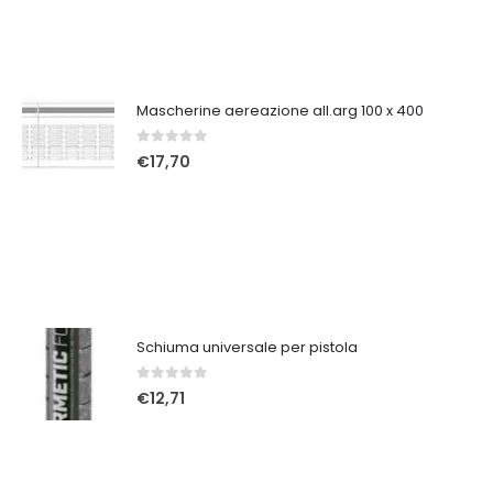
Mascherine aereazione all.arg 100 x 400
0
Su 5
€
17,70
Schiuma universale per pistola
0
Su 5
€
12,71