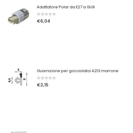
Adattatore Polar da E27 a GU9
0
Su 5
€
6,04
Guarnizione per gocciolatoi A213 marrone
0
Su 5
€
2,15