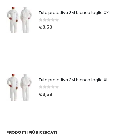
Tuta protettiva 3M bianca taglia XXL
0
Su 5
€
8,59
Tuta protettiva 3M bianca taglia XL
0
Su 5
€
8,59
PRODOTTI PIÙ RICERCATI