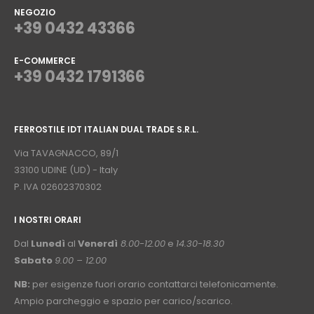
NEGOZIO
+39 0432 43366
E-COMMERCE
+39 0432 1791366
⠀
FERROSTILE IDT ITALIAN DUAL TRADE S.R.L.
⠀
Via TAVAGNACCO, 89/1
33100 UDINE (UD) - Italy
P. IVA 02602370302
I NOSTRI ORARI
­⠀
Dal
Lunedì
al
Venerdì
8.00-12.00
e
14.30-18.30
Sabato
9.00 – 12.00
NB:
per esigenze fuori orario contattarci telefonicamente.
Ampio parcheggio e spazio per carico/scarico.