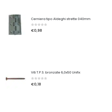
Cerniera tipo Aldeghi strette 040mm
0
Su 5
€
0,98
Viti T.P.S. bronzate 6,0x50 Unifix
0
Su 5
€
0,18