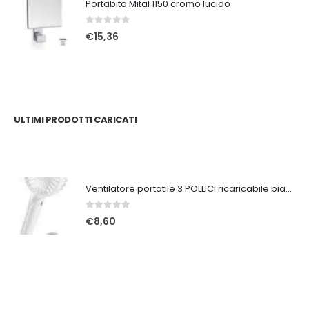
Portabito Mital 1150 cromo lucido
0
Su 5
€
15,36
ULTIMI PRODOTTI CARICATI
Ventilatore portatile 3 POLLICI ricaricabile bianco
0
Su 5
€
8,60