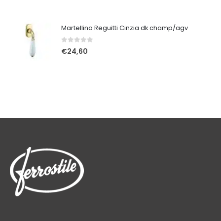
Martellina Reguitti Cinzia dk champ/agv
0
Su 5
€
24,60