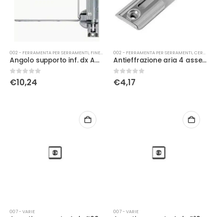
002 - FERRAMENTA PER SERRAMENTI
,
FINESTRE
002 - FERRAMENTA PER SERRAMENTI
,
CERNIERE E ACCESSORI
Angolo supporto inf. dx A4 B15
Antieffrazione aria 4 asse 9
0
Su 5
0
Su 5
€
10,24
€
4,17
007 - VARIE
007 - VARIE