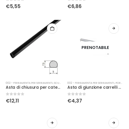
0
Su 5
0
Su 5
€
5,55
€
6,86
PRENOTABILE
002 - FERRAMENTA PER SERRAMENTI
,
SCURETTI
002 - FERRAMENTA PER SERRAMENTI
,
PORTE
Asta di chiusura per catenaccio romano h 320 nero
Asta di giunzione carrelli gr1
0
Su 5
0
Su 5
€
12,11
€
4,37