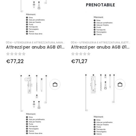
PRENOTABILE
004 - UTENSILERIA E ATTREZZATURA
,
MANUALE
004 - UTENSILERIA E ATTREZZATURA
,
ELETTRICA
Attrezzi per anuba AGB Ø14 battente
Attrezzi per anuba AGB Ø14 filo
0
Su 5
0
Su 5
€
77,22
€
71,27