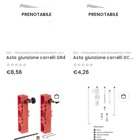
PRENOTABILE
PRENOTABILE
002 - FERRAMENTA PER SERRAMENTI
,
GUIDE SCORREVOLI
002 - FERRAMENTA PER SERRAMENTI
,
PORTE
Asta giunzione carrelli GR4
Asta giunzione carrelli XC S-Line 1000mm
0
Su 5
0
Su 5
€
8,56
€
4,26