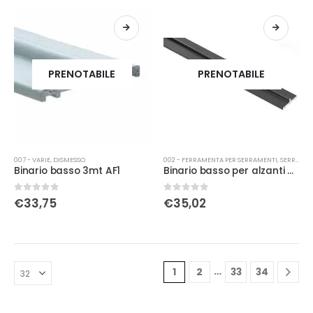
PRENOTABILE
PRENOTABILE
007 - VARIE
,
DISMESSO
002 - FERRAMENTA PER SERRAMENTI
,
SERRATURE
Binario basso 3mt AF1
Binario basso per alzanti 4mt
0
Su 5
0
Su 5
€
33,75
€
35,02
…
1
2
33
34