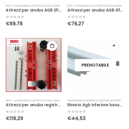
004 - UTENSILERIA E ATTREZZATURA
,
DIME
004 - UTENSILERIA E ATTREZZATURA
,
DIME
Attrezzi per anuba AGB Ø16 battente
Attrezzi per anuba AGB Ø16 filo
0
Su 5
0
Su 5
€
69,78
€
76,27
PRENOTABILE
004 - UTENSILERIA E ATTREZZATURA
,
MANUALE
FERRAMENTA GENERICA
,
SISTEMI SCORREVOLI
Attrezzi per anuba registrabile AGB Ø14/16 battente
Binario Agb inferiore basso mt 6 arg. G007380301
0
Su 5
0
Su 5
€
116,29
€
44,53