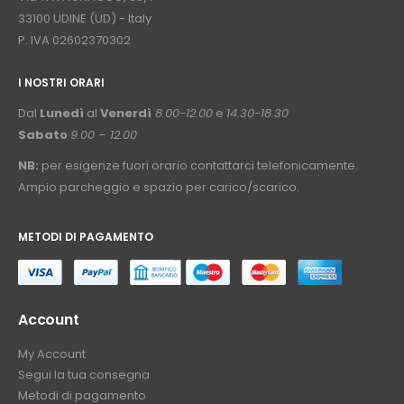
33100 UDINE (UD) - Italy
P. IVA 02602370302
I NOSTRI ORARI
­⠀
Dal
Lunedì
al
Venerdì
8.00-12.00
e
14.30-18.30
Sabato
9.00 – 12.00
NB:
per esigenze fuori orario contattarci telefonicamente.
Ampio parcheggio e spazio per carico/scarico.
METODI DI PAGAMENTO
⠀
Account
My Account
Segui la tua consegna
Metodi di pagamento