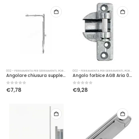
002 - FERRAMENTA PER SERRAMENTI
,
PORTA-FINESTRA
002 - FERRAMENTA PER SERRAMENTI
,
PORTA-FINESTRA
Angolare chiusura supplementare ARTECH L 185
Angolo forbice AGB Aria 04 Battuta 15 con dado 0A00046815
0
Su 5
0
Su 5
€
7,78
€
9,28