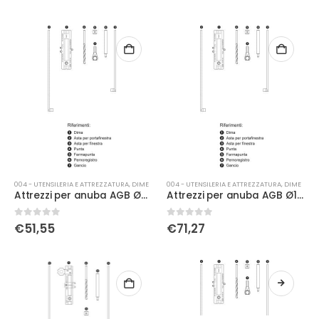
004 - UTENSILERIA E ATTREZZATURA
,
DIME
004 - UTENSILERIA E ATTREZZATURA
,
DIME
Attrezzi per anuba AGB Ø09 filo
Attrezzi per anuba AGB Ø13 filo
0
Su 5
0
Su 5
€
51,55
€
71,27