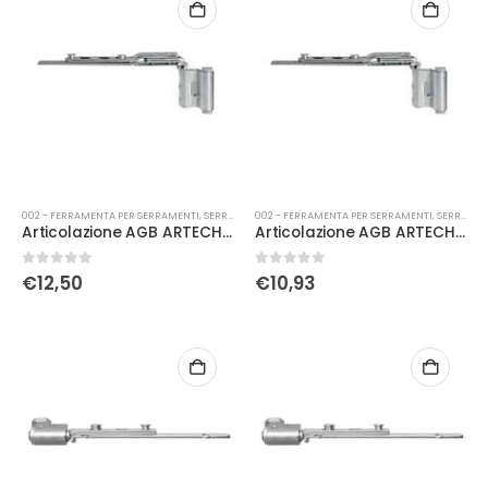
002 - FERRAMENTA PER SERRAMENTI
,
SERRATURE
002 - FERRAMENTA PER SERRAMENTI
,
SERRATURE
Articolazione AGB ARTECH seconda anta SX Aria 4/12 N18-Interasse 9
Articolazione AGB ARTECH seconda anta SX Aria 4/15 -I8,5
0
Su 5
0
Su 5
€
12,50
€
10,93