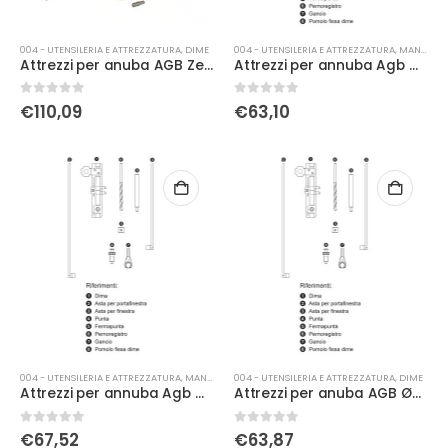
004 - UTENSILERIA E ATTREZZATURA
,
DIME
004 - UTENSILERIA E ATTREZZATURA
,
MANUALE
Attrezzi per anuba AGB Zenit Ø16
Attrezzi per annuba Agb Ø11 battente
0
Su 5
0
Su 5
€
110,09
€
63,10
004 - UTENSILERIA E ATTREZZATURA
,
MANUALE
004 - UTENSILERIA E ATTREZZATURA
,
DIME
Attrezzi per annuba Agb Ø11 filo
Attrezzi per anuba AGB Ø09 battente
0
Su 5
0
Su 5
€
67,52
€
63,87