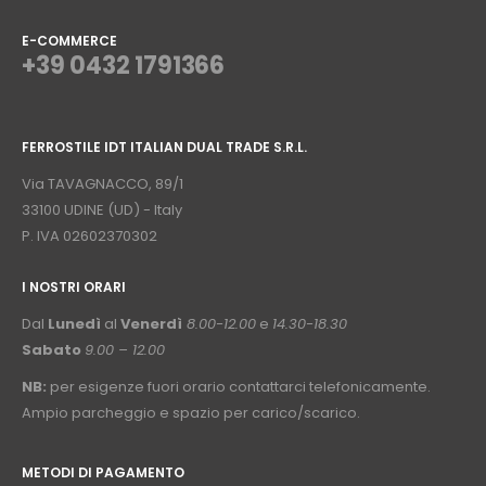
E-COMMERCE
+39 0432 1791366
⠀
FERROSTILE IDT ITALIAN DUAL TRADE S.R.L.
⠀
Via TAVAGNACCO, 89/1
33100 UDINE (UD) - Italy
P. IVA 02602370302
I NOSTRI ORARI
­⠀
Dal
Lunedì
al
Venerdì
8.00-12.00
e
14.30-18.30
Sabato
9.00 – 12.00
NB:
per esigenze fuori orario contattarci telefonicamente.
Ampio parcheggio e spazio per carico/scarico.
METODI DI PAGAMENTO