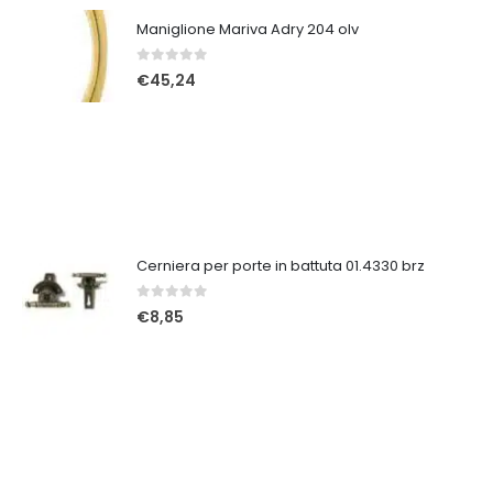
Maniglione Mariva Adry 204 olv
0
Su 5
€
45,24
Cerniera per porte in battuta 01.4330 brz
0
Su 5
€
8,85