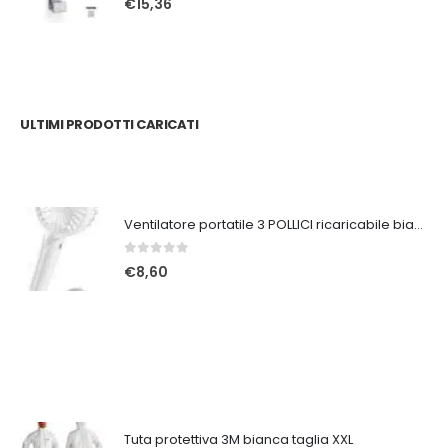
€
15,36
ULTIMI PRODOTTI CARICATI
Ventilatore portatile 3 POLLICI ricaricabile bianco
0
Su 5
€
8,60
Tuta protettiva 3M bianca taglia XXL