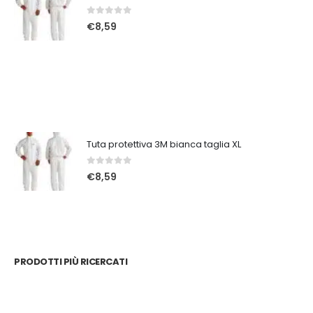
0
Su 5
€
8,59
Tuta protettiva 3M bianca taglia XL
0
Su 5
€
8,59
PRODOTTI PIÙ RICERCATI