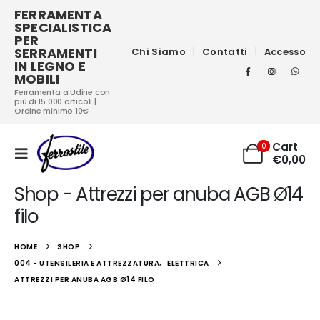
FERRAMENTA
SPECIALISTICA
PER
SERRAMENTI
Chi Siamo
Contatti
Accesso
IN LEGNO E
MOBILI
Ferramenta a Udine con
più di 15.000 articoli |
Ordine minimo 10€
Cart
0
€
0,00
Shop - Attrezzi per anuba AGB Ø14
filo
HOME
SHOP
004 - UTENSILERIA E ATTREZZATURA
,
ELETTRICA
ATTREZZI PER ANUBA AGB Ø14 FILO