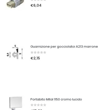
0
Su 5
€
6,04
Guarnizione per gocciolatoi A213 marrone
0
Su 5
€
2,15
Portabito Mital 1150 cromo lucido
0
Su 5