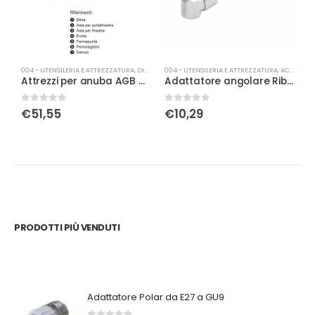
004 - UTENSILERIA E ATTREZZATURA
,
DIME
004 - UTENSILERIA E ATTREZZATURA
,
ACCESSORI VARI
0
Attrezzi per anuba AGB Ø09 filo
Adattatore angolare Ribimex
0
Su 5
0
Su 5
0
€
51,55
€
10,29
PRODOTTI PIÙ VENDUTI
Adattatore Polar da E27 a GU9