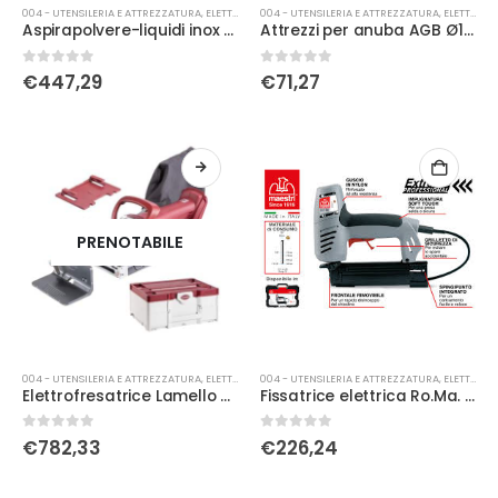
004 - UTENSILERIA E ATTREZZATURA
,
ELETTRICA
004 - UTENSILERIA E ATTREZZATURA
,
ELETTRICA
Aspirapolvere-liquidi inox 2x1200W 75 litri
Attrezzi per anuba AGB Ø14 filo
0
Su 5
0
Su 5
€
447,29
€
71,27
PRENOTABILE
004 - UTENSILERIA E ATTREZZATURA
,
ELETTRICA
004 - UTENSILERIA E ATTREZZATURA
,
ELETTRICA
Elettrofresatrice Lamello Classic X
Fissatrice elettrica Ro.Ma. serie LKT 120
0
Su 5
0
Su 5
€
782,33
€
226,24