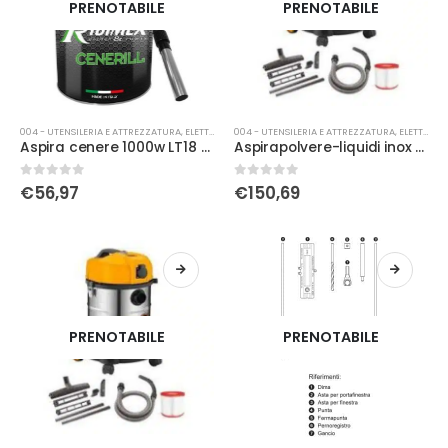
PRENOTABILE
PRENOTABILE
004 - UTENSILERIA E ATTREZZATURA
,
ELETTRICA
004 - UTENSILERIA E ATTREZZATURA
,
ELETTRICA
Aspira cenere 1000w LT18 cenerill
Aspirapolvere-liquidi inox 1200W 30 litri
0
Su 5
0
Su 5
€
56,97
€
150,69
PRENOTABILE
PRENOTABILE