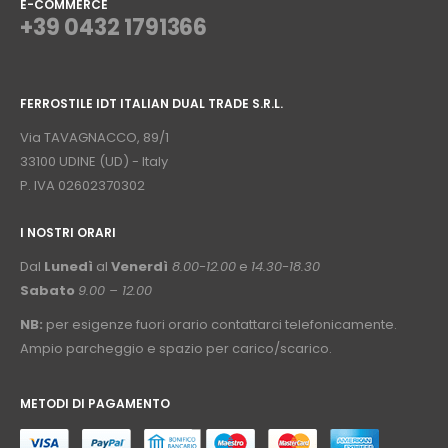
E-COMMERCE
+39 0432 1791366
⠀
FERROSTILE IDT ITALIAN DUAL TRADE S.R.L.
⠀
Via TAVAGNACCO, 89/1
33100 UDINE (UD) - Italy
P. IVA 02602370302
I NOSTRI ORARI
­⠀
Dal
Lunedì
al
Venerdì
8.00-12.00
e
14.30-18.30
Sabato
9.00 – 12.00
NB:
per esigenze fuori orario contattarci telefonicamente.
Ampio parcheggio e spazio per carico/scarico.
METODI DI PAGAMENTO
⠀