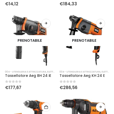
0
Su 5
0
Su 5
€
14,12
€
184,33
PRENOTABILE
PRENOTABILE
004 - UTENSILERIA E ATTREZZATURA
,
ELETTRICA
004 - UTENSILERIA E ATTREZZATURA
,
ELETTRICA
Tassellatore Aeg BH 24 iE
Tassellatore Aeg KH 24 E
0
Su 5
0
Su 5
€
177,67
€
286,56