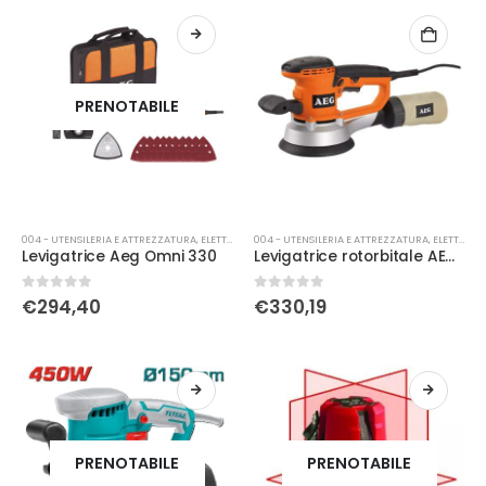
PRENOTABILE
004 - UTENSILERIA E ATTREZZATURA
,
ELETTRICA
004 - UTENSILERIA E ATTREZZATURA
,
ELETTRICA
Levigatrice Aeg Omni 330
Levigatrice rotorbitale AEG EX 150 Es
0
Su 5
0
Su 5
€
294,40
€
330,19
PRENOTABILE
PRENOTABILE