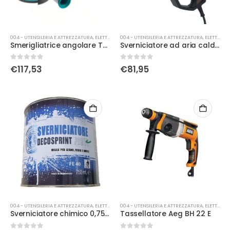
004 - UTENSILERIA E ATTREZZATURA
,
ELETTRICA
004 - UTENSILERIA E ATTREZZATURA
,
ELETTRICA
Smerigliatrice angolare TOTAL 20v 115mm
Sverniciatore ad aria calda Ribimex multifunzione
0
Su 5
0
Su 5
€
117,53
€
81,95
004 - UTENSILERIA E ATTREZZATURA
,
ELETTRICA
004 - UTENSILERIA E ATTREZZATURA
,
ELETTRICA
Sverniciatore chimico 0,75 Lt
Tassellatore Aeg BH 22 E