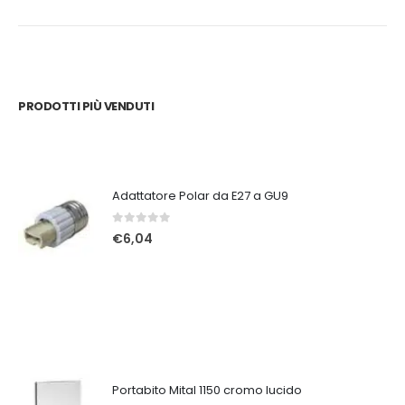
PRODOTTI PIÙ VENDUTI
Adattatore Polar da E27 a GU9
0
Su 5
€
6,04
Portabito Mital 1150 cromo lucido