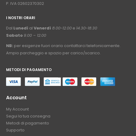
P. IVA 02602370302
I NOSTRI ORARI
­⠀
Dal
Lunedì
al
Venerdì
8.00-12.00
e
14.30-18.30
Sabato
9.00 – 12.00
NB:
per esigenze fuori orario contattarci telefonicamente.
Ampio parcheggio e spazio per carico/scarico.
METODI DI PAGAMENTO
⠀
Account
My Account
Segui la tua consegna
Metodi di pagamento
Supporto