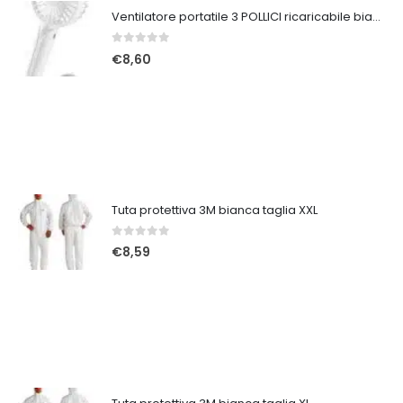
Ventilatore portatile 3 POLLICI ricaricabile bianco
0
Su 5
€
8,60
Tuta protettiva 3M bianca taglia XXL
0
Su 5
€
8,59