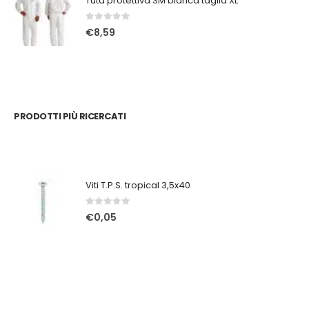
Tuta protettiva 3M bianca taglia XL
0
Su 5
€
8,59
PRODOTTI PIÙ RICERCATI
Viti T.P.S. tropical 3,5x40
0
Su 5
€
0,05