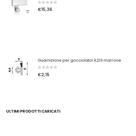
0
Su 5
€
15,36
Guarnizione per gocciolatoi A213 marrone
0
Su 5
€
2,15
ULTIMI PRODOTTI CARICATI