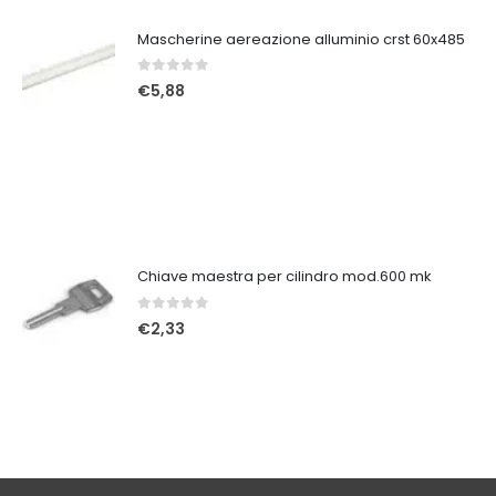
Mascherine aereazione alluminio crst 60x485
0
Su 5
€
5,88
Chiave maestra per cilindro mod.600 mk
0
Su 5
€
2,33