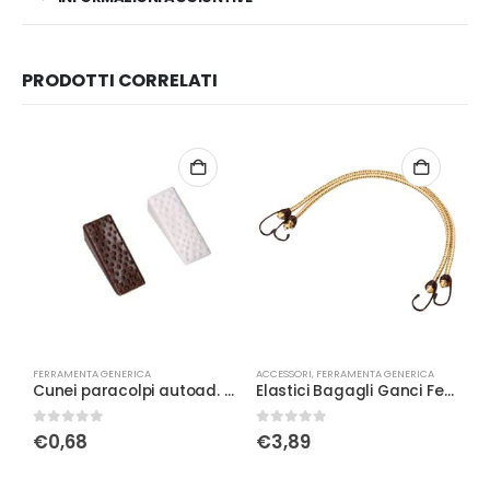
PRODOTTI CORRELATI
FERRAMENTA GENERICA
ACCESSORI
,
FERRAMENTA GENERICA
F
Cunei paracolpi autoad. linea Rober mar
Elastici Bagagli Ganci Ferro cm.45
A
0
Su 5
0
Su 5
0
€
0,68
€
3,89