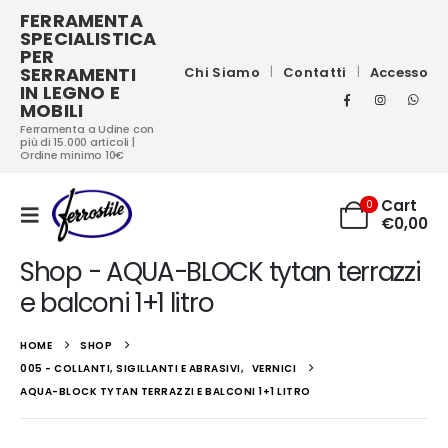
FERRAMENTA
SPECIALISTICA
PER
SERRAMENTI
Chi Siamo
Contatti
Accesso
IN LEGNO E
MOBILI
Ferramenta a Udine con
più di 15.000 articoli |
Ordine minimo 10€
Cart
0
€
0,00
Shop - AQUA-BLOCK tytan terrazzi
e balconi 1+1 litro
HOME
SHOP
005 - COLLANTI, SIGILLANTI E ABRASIVI
,
VERNICI
AQUA-BLOCK TYTAN TERRAZZI E BALCONI 1+1 LITRO