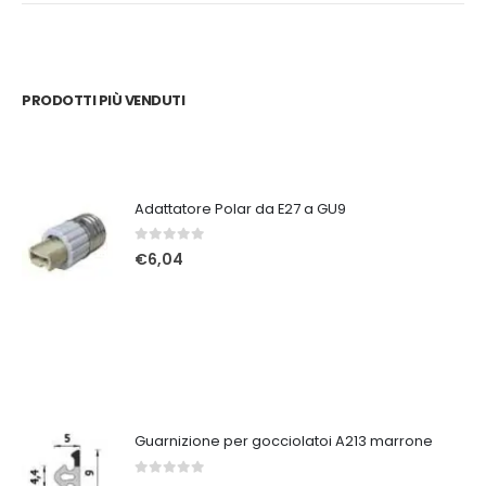
PRODOTTI PIÙ VENDUTI
Adattatore Polar da E27 a GU9
0
Su 5
€
6,04
Guarnizione per gocciolatoi A213 marrone
0
Su 5