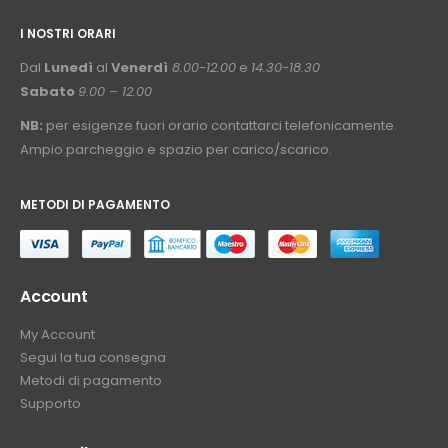
I NOSTRI ORARI
­⠀
Dal
Lunedì
al
Venerdì
8.00-12.00
e
14.30-18.30
Sabato
9.00 – 12.00
NB:
per esigenze fuori orario contattarci telefonicamente.
Ampio parcheggio e spazio per carico/scarico.
METODI DI PAGAMENTO
⠀
Account
My Account
Segui la tua consegna
Metodi di pagamento
Supporto