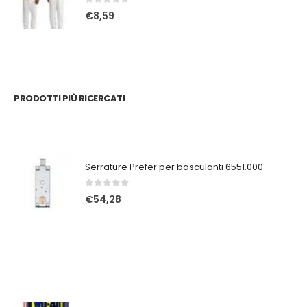
0
Su 5
€
8,59
PRODOTTI PIÙ RICERCATI
Serrature Prefer per basculanti 6551.000
0
Su 5
€
54,28