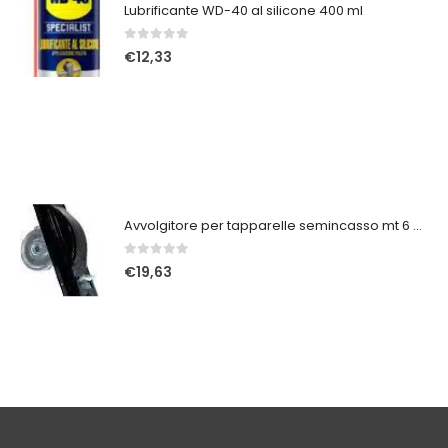
Lubrificante WD-40 al silicone 400 ml
0
Su 5
€
12,33
Avvolgitore per tapparelle semincasso mt 6 SX
0
Su 5
€
19,63