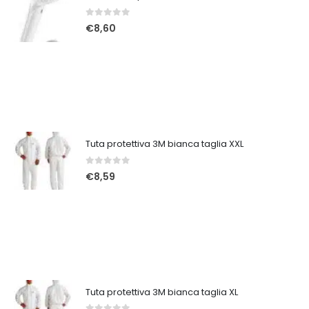
0
Su 5
€
8,60
Tuta protettiva 3M bianca taglia XXL
0
Su 5
€
8,59
Tuta protettiva 3M bianca taglia XL