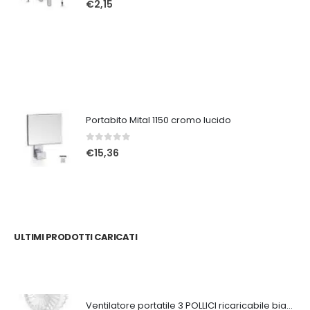
€
2,15
Portabito Mital 1150 cromo lucido
0
Su 5
€
15,36
ULTIMI PRODOTTI CARICATI
Ventilatore portatile 3 POLLICI ricaricabile bianco