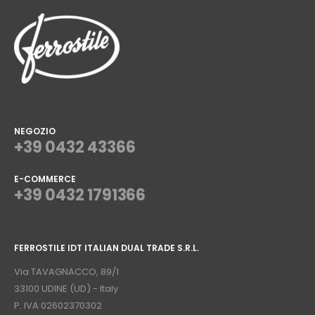
NEGOZIO
+39 0432 43366
E-COMMERCE
+39 0432 1791366
⠀
FERROSTILE IDT ITALIAN DUAL TRADE S.R.L.
⠀
Via TAVAGNACCO, 89/1
33100 UDINE (UD) - Italy
P. IVA 02602370302