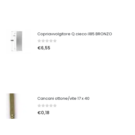
Copriavvolgitore Q cieco i185 BRONZO
0
Su 5
€
6,55
Cancani ottone/vite 17 x 40
0
Su 5
€
0,18