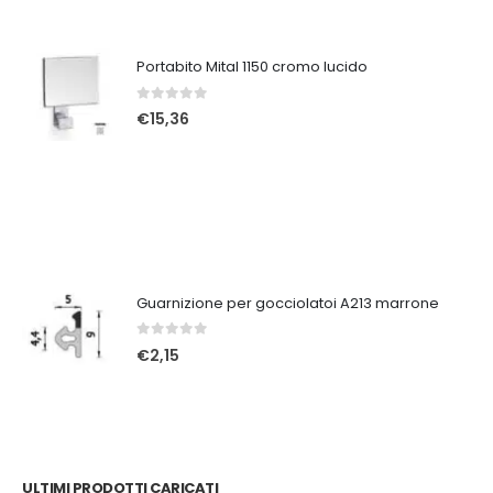
Portabito Mital 1150 cromo lucido
0
Su 5
€
15,36
Guarnizione per gocciolatoi A213 marrone
0
Su 5
€
2,15
ULTIMI PRODOTTI CARICATI