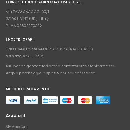
FERROSTILE IDT ITALIAN DUAL TRADE S.R.L.
⠀
Via TAVAGNACCO, 89/1
33100 UDINE (UD) - Italy
P. IVA 02602370302
I NOSTRI ORARI
­⠀
Dal
Lunedì
al
Venerdì
8.00-12.00
e
14.30-18.30
Sabato
9.00 – 12.00
NB:
per esigenze fuori orario contattarci telefonicamente.
Ampio parcheggio e spazio per carico/scarico.
METODI DI PAGAMENTO
⠀
Account
My Account