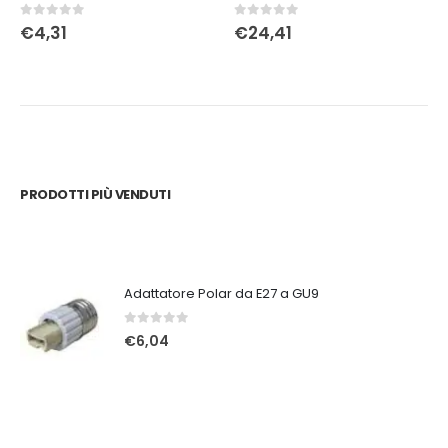
0
Su 5
0
Su 5
€
4,31
€
24,41
PRODOTTI PIÙ VENDUTI
Adattatore Polar da E27 a GU9
0
Su 5
€
6,04