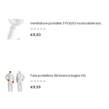
Ventilatore portatile 3 POLLICI ricaricabile bianco
0
Su 5
€
8,60
Tuta protettiva 3M bianca taglia XXL
0
Su 5
€
8,59