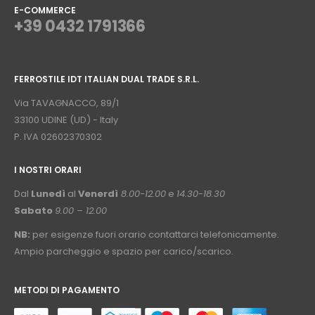
E-COMMERCE
+39 0432 1791366
⠀
FERROSTILE IDT ITALIAN DUAL TRADE S.R.L.
⠀
Via TAVAGNACCO, 89/1
33100 UDINE (UD) - Italy
P. IVA 02602370302
I NOSTRI ORARI
­⠀
Dal
Lunedì
al
Venerdì
8.00-12.00
e
14.30-18.30
Sabato
9.00 – 12.00
NB:
per esigenze fuori orario contattarci telefonicamente.
Ampio parcheggio e spazio per carico/scarico.
METODI DI PAGAMENTO
⠀