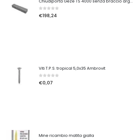
Chiudiporta Geze TS 4000 senza braccio argento v1
0
Su 5
€
198,24
Viti T.P.S. tropical 5,0x35 Ambrovit
0
Su 5
€
0,07
Mine ricambio matita gialla