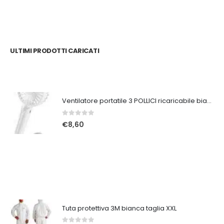
ULTIMI PRODOTTI CARICATI
Ventilatore portatile 3 POLLICI ricaricabile bianco
0
Su 5
€
8,60
Tuta protettiva 3M bianca taglia XXL