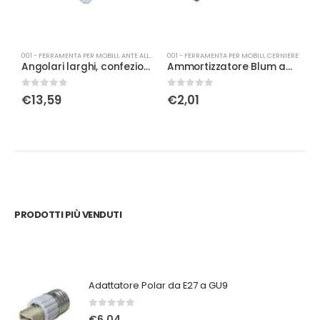
001 - FERRAMENTA PER MOBILI
,
ANTE ALLUMINIO
001 - FERRAMENTA PER MOBILI
,
CERNIERE
0
Angolari larghi, confezione 4 pezzi con 8 viti, acciaio zincato BL-4
Ammortizzatore Blum ad innesto per cerniera
0
Su 5
0
Su 5
0
€
13,59
€
2,01
PRODOTTI PIÙ VENDUTI
Adattatore Polar da E27 a GU9
0
Su 5
€
6,04