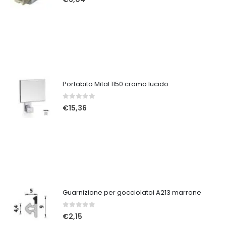
Portabito Mital 1150 cromo lucido
0
Su 5
€
15,36
Guarnizione per gocciolatoi A213 marrone
0
Su 5
€
2,15