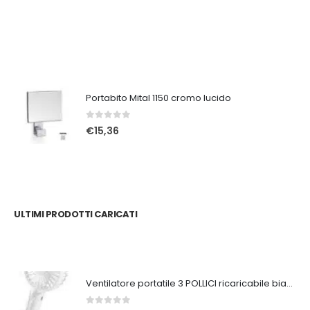
Portabito Mital 1150 cromo lucido
0
Su 5
€
15,36
ULTIMI PRODOTTI CARICATI
Ventilatore portatile 3 POLLICI ricaricabile bianco