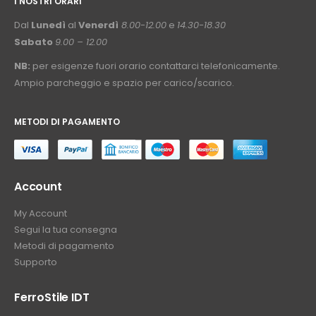
I NOSTRI ORARI
­⠀
Dal
Lunedì
al
Venerdì
8.00-12.00
e
14.30-18.30
Sabato
9.00 – 12.00
NB:
per esigenze fuori orario contattarci telefonicamente.
Ampio parcheggio e spazio per carico/scarico.
METODI DI PAGAMENTO
⠀
Account
My Account
Segui la tua consegna
Metodi di pagamento
Supporto
FerroStile IDT