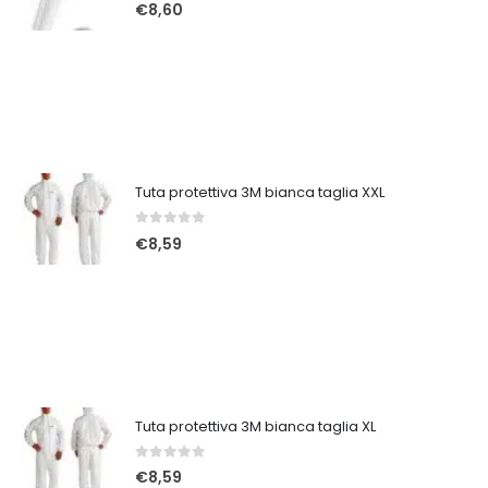
0
Su 5
€
8,60
Tuta protettiva 3M bianca taglia XXL
0
Su 5
€
8,59
Tuta protettiva 3M bianca taglia XL
0
Su 5
€
8,59