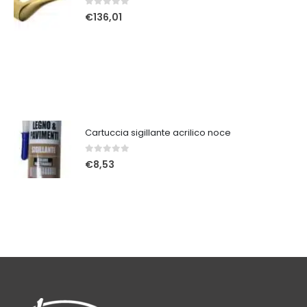
0
Su 5
€
136,01
Cartuccia sigillante acrilico noce
0
Su 5
€
8,53