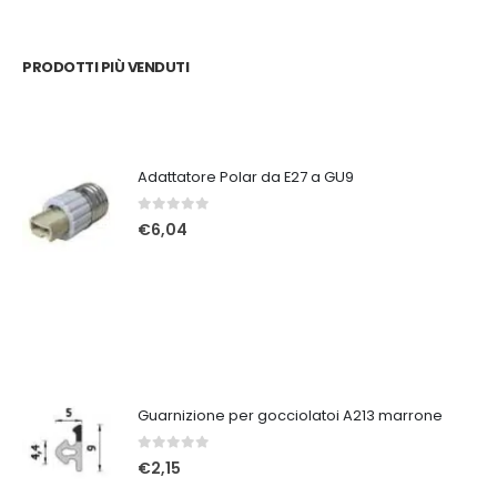
PRODOTTI PIÙ VENDUTI
Adattatore Polar da E27 a GU9
0
Su 5
€
6,04
Guarnizione per gocciolatoi A213 marrone
0
Su 5
€
2,15