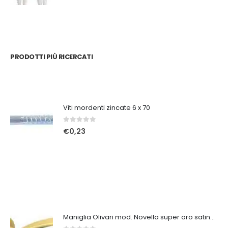
PRODOTTI PIÙ RICERCATI
Viti mordenti zincate 6 x 70
0
Su 5
€
0,23
Maniglia Olivari mod. Novella super oro satinato