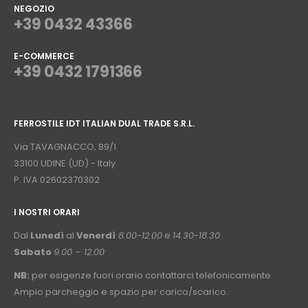
NEGOZIO
+39 0432 43366
E-COMMERCE
+39 0432 1791366
⠀
FERROSTILE IDT ITALIAN DUAL TRADE S.R.L.
⠀
Via TAVAGNACCO, 89/1
33100 UDINE (UD) - Italy
P. IVA 02602370302
I NOSTRI ORARI
­⠀
Dal
Lunedì
al
Venerdì
8.00-12.00
e
14.30-18.30
Sabato
9.00 – 12.00
NB:
per esigenze fuori orario contattarci telefonicamente.
Ampio parcheggio e spazio per carico/scarico.