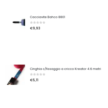
Cacciavite Bahco 8801
0
Su 5
€
9,93
Cinghia c/fissaggio a cricco Kreator 4.6 metri
0
Su 5
€
5,11