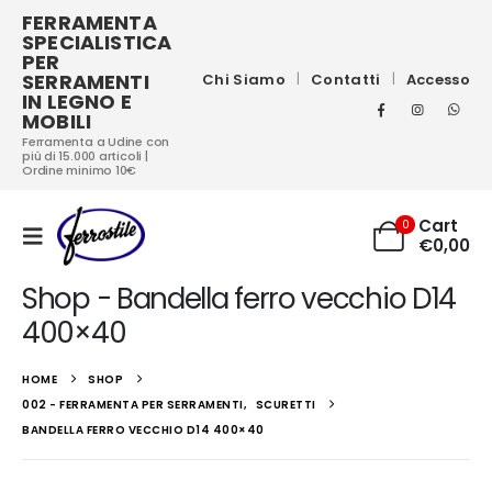
FERRAMENTA
SPECIALISTICA
PER
SERRAMENTI
Chi Siamo
Contatti
Accesso
IN LEGNO E
MOBILI
Ferramenta a Udine con
più di 15.000 articoli |
Ordine minimo 10€
Cart
0
€
0,00
Shop - Bandella ferro vecchio D14
400×40
HOME
SHOP
002 - FERRAMENTA PER SERRAMENTI
,
SCURETTI
BANDELLA FERRO VECCHIO D14 400×40