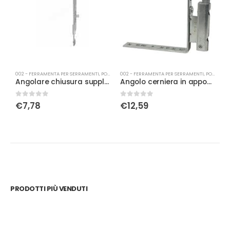
002 - FERRAMENTA PER SERRAMENTI
,
PORTA-FINESTRA
002 - FERRAMENTA PER SERRAMENTI
,
PORTA-FINESTRA
0
Angolare chiusura supplementare ARTECH L 185
Angolo cerniera in appoggio con fissaggio battuta dx argento aria 4
0
Su 5
0
Su 5
0
€
7,78
€
12,59
PRODOTTI PIÙ VENDUTI