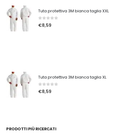
Tuta protettiva 3M bianca taglia XXL
0
Su 5
€
8,59
Tuta protettiva 3M bianca taglia XL
0
Su 5
€
8,59
PRODOTTI PIÙ RICERCATI