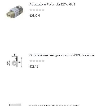
Adattatore Polar da E27 a GU9
0
Su 5
€
6,04
Guarnizione per gocciolatoi A213 marrone
0
Su 5
€
2,15