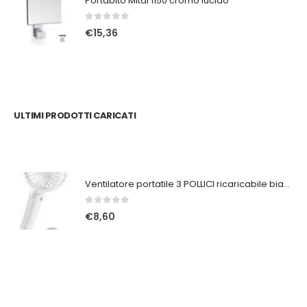
Portabito Mital 1150 cromo lucido
0
Su 5
€
15,36
ULTIMI PRODOTTI CARICATI
Ventilatore portatile 3 POLLICI ricaricabile bianco
0
Su 5
€
8,60