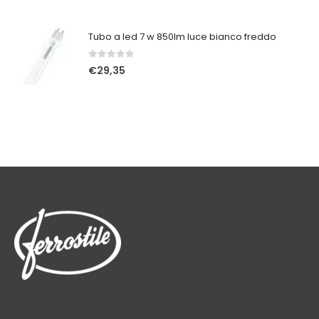
Tubo a led 7 w 850lm luce bianco freddo
0
Su 5
€
29,35