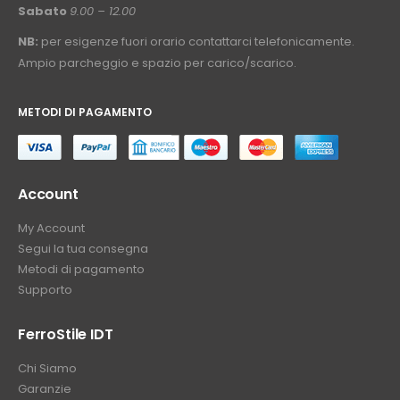
Sabato
9.00 – 12.00
NB:
per esigenze fuori orario contattarci telefonicamente.
Ampio parcheggio e spazio per carico/scarico.
METODI DI PAGAMENTO
⠀
Account
My Account
Segui la tua consegna
Metodi di pagamento
Supporto
FerroStile IDT
Chi Siamo
Garanzie