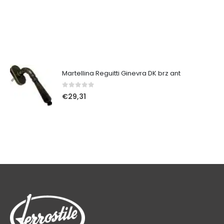
Martellina Reguitti Ginevra DK brz ant
0
Su 5
€
29,31