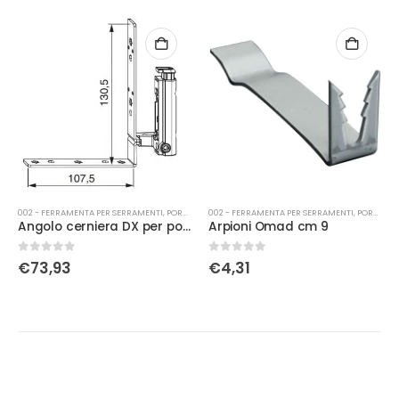
PRENOTABILE
002 - FERRAMENTA PER SERRAMENTI
,
PORTE
002 - FERRAMENTA PER SERRAMENTI
,
CATENACCI
Arpioni Omad cm 9
Angolo di rinvio futura 110 r 40 4017k
0
Su 5
0
Su 5
€
4,31
€
24,41