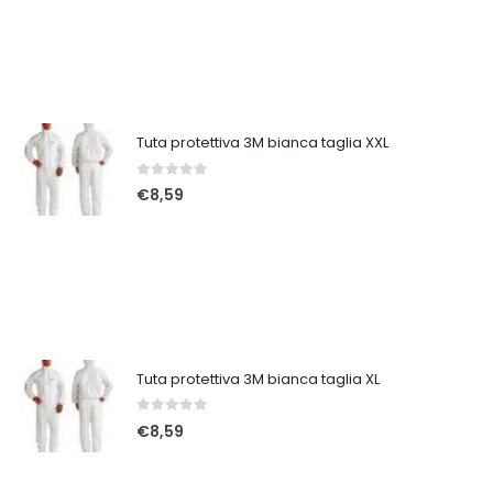
Tuta protettiva 3M bianca taglia XXL
0
Su 5
€
8,59
Tuta protettiva 3M bianca taglia XL
0
Su 5
€
8,59