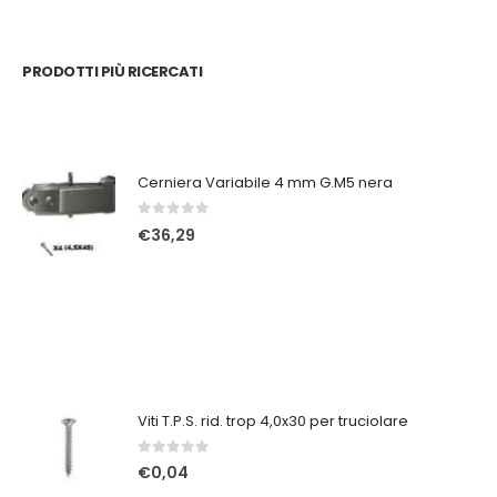
PRODOTTI PIÙ RICERCATI
Cerniera Variabile 4 mm G.M5 nera
0
Su 5
€
36,29
Viti T.P.S. rid. trop 4,0x30 per truciolare
0
Su 5
€
0,04