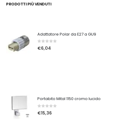
PRODOTTI PIÙ VENDUTI
Adattatore Polar da E27 a GU9
0
Su 5
€
6,04
Portabito Mital 1150 cromo lucido
0
Su 5
€
15,36