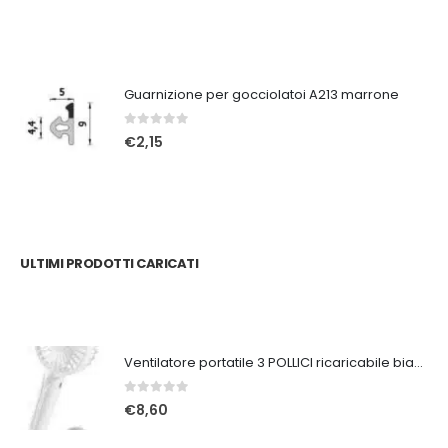
Guarnizione per gocciolatoi A213 marrone
0
Su 5
€
2,15
ULTIMI PRODOTTI CARICATI
Ventilatore portatile 3 POLLICI ricaricabile bianco
0
Su 5
€
8,60