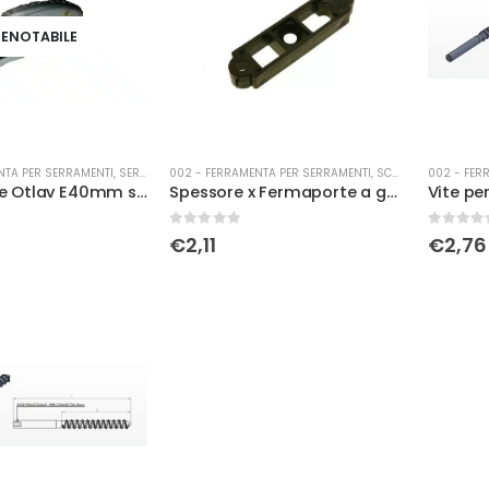
ENOTABILE
NTA PER SERRAMENTI
,
SERRATURE
002 - FERRAMENTA PER SERRAMENTI
,
SCURETTI
002 - FER
Cremonese Otlav E40mm senza asta
Spessore x Fermaporte a gancio Metalfer
0
Su 5
0
Su 5
€
2,11
€
2,76