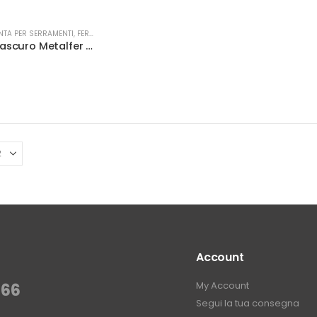
NTA PER SERRAMENTI
,
FERMAPORTE-PARACOLPI
Vite x fermascuro Metalfer mod. Zeus 260 Ruferm59
Account
My Account
366
Segui la tua consegna