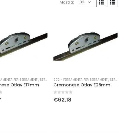
Mostra:
RAMENTA PER SERRAMENTI
,
SERRATURE
002 - FERRAMENTA PER SERRAMENTI
,
SERRATURE
ese Otlav E17mm
Cremonese Otlav E25mm
0
Su 5
7
€
62,18