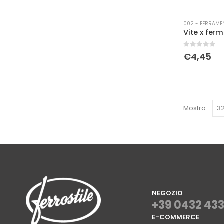
002 - FERRAME
0
Su 5
€
4,45
Mostra:
NEGOZIO
+39 0432 43
E-COMMERCE