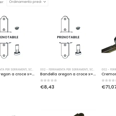
er:
ENOTABILE
PRENOTABILE
NTA PER SERRAMENTI
,
SCURETTI
002 - FERRAMENTA PER SERRAMENTI
,
SCURETTI
002 - FER
Bandella oregon a croce x=75 y=2 DX
Bandella oregon a croce x=75 y=2 SX
Cremon
0
Su 5
0
Su 5
€
8,43
€
71,0