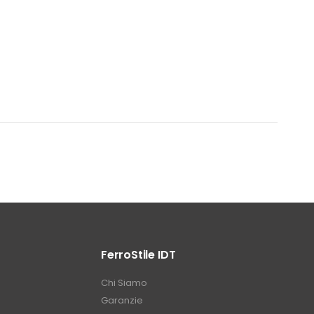
FerroStile IDT
Chi Siamo
Garanzie