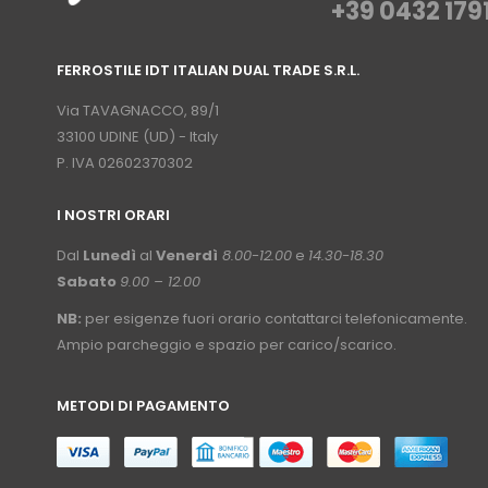
+39 0432 179
⠀
FERROSTILE IDT ITALIAN DUAL TRADE S.R.L.
⠀
Via TAVAGNACCO, 89/1
33100 UDINE (UD) - Italy
P. IVA 02602370302
I NOSTRI ORARI
­⠀
Dal
Lunedì
al
Venerdì
8.00-12.00
e
14.30-18.30
Sabato
9.00 – 12.00
NB:
per esigenze fuori orario contattarci telefonicamente.
Ampio parcheggio e spazio per carico/scarico.
METODI DI PAGAMENTO
⠀