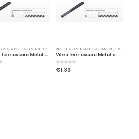
RAMENTA PER SERRAMENTI
,
FERMAPORTE-PARACOLPI
002 - FERRAMENTA PER SERRAMENTI
,
FERMAPORTE-PARACOLPI
Vite per fermascuro Metalfer 190mm
Vite x fermascuro Metalfer mod. Zeus 140mm
0
Su 5
€
1,33