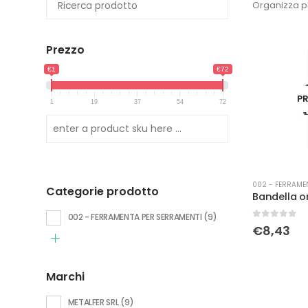
Organizza p
Prezzo
€1
€72
PR
1
19
37
54
72
002 - FERRAME
Categorie prodotto
002 - FERRAMENTA PER SERRAMENTI
(9)
0
Su 5
€
8,43
Marchi
METALFER SRL
(9)