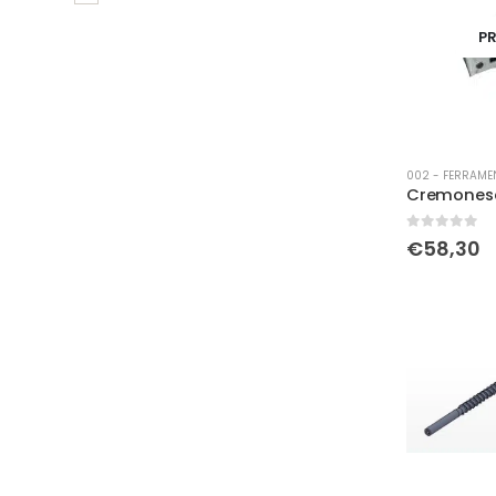
PR
002 - FERRAME
0
Su 5
€
58,30